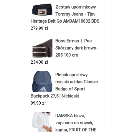
Zestaw upominkowy
Tommy Jeans - Tjm
Heritage Belt Gp AM0AM10632 BDS
279,99
zł
Boss Erman-L Pas
Skórzany dark brown-
205 100 cm
234,00
zł
Plecak sportowy
miejski adidas Classic
Badge of Sport
Backpack 27,5 l Niebieski
99,90
zł
DAMSKA bluza,
zapinana na suwak,
kaptur, FRUIT OF THE