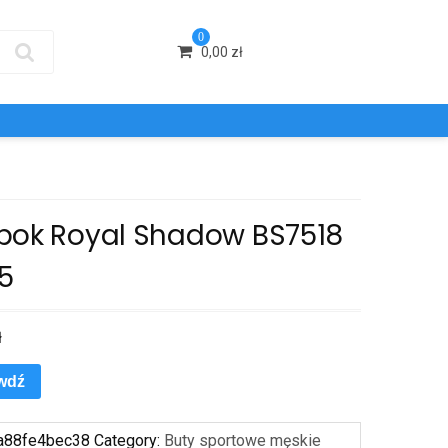
0
0,00
zł
bok Royal Shadow BS7518
,5
ł
wdź
a88fe4bec38
Category:
Buty sportowe męskie