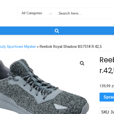
Search
for
Buty Sportowe Męskie
» Reebok Royal Shadow BS7518 R.42,5
Ree
r.42
139,99
z
Spra
SKU:
3