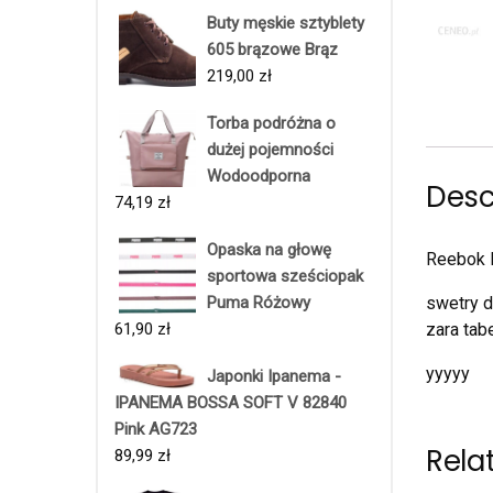
Buty męskie sztyblety
605 brązowe Brąz
219,00
zł
Torba podróżna o
dużej pojemności
Wodoodporna
Desc
74,19
zł
Opaska na głowę
Reebok 
sportowa sześciopak
Puma Różowy
swetry d
61,90
zł
zara tab
yyyyy
Japonki Ipanema -
IPANEMA BOSSA SOFT V 82840
Pink AG723
Rela
89,99
zł