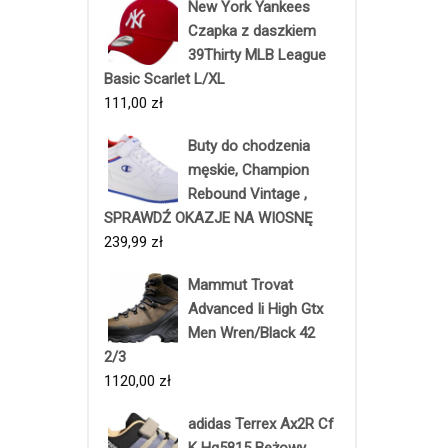
New York Yankees
Czapka z daszkiem
39Thirty MLB League
Basic Scarlet L/XL
111,00
zł
Buty do chodzenia
męskie, Champion
Rebound Vintage ,
SPRAWDŹ OKAZJE NA WIOSNĘ
239,99
zł
Mammut Trovat
Advanced Ii High Gtx
Men Wren/Black 42
2/3
1120,00
zł
adidas Terrex Ax2R Cf
K Hq5815 Beżowy