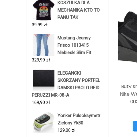
KOSZULKA DLA
MECHANIKA KTO TO
PANU TAK
39,99
zł
Mustang Jeansy
Frisco 1013415
Niebieski Slim Fit
329,99
zł
ELEGANCKI
SKÓRZANY PORTFEL
Buty s
DAMSKI PAOLO RFID
Nike W
PERUZZI MR-08-A
00
169,90
zł
Yonker Pulsoksymetr
Zielony Yk80
129,00
zł