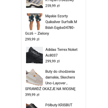
259,99
zł
Męskie Szorty
Quiksilver Surfsilk M
Bdsh Eqybs04780-
Gcz6 – Zielony
299,99
zł
Adidas Terrex Noket
Ac8037
299,99
zł
Buty do chodzenia
damskie, Skechers
Uno-Layover ,
SPRAWDŹ OKAZJE NA WIOSNĘ
399,99
zł
Półbuty KRISBUT