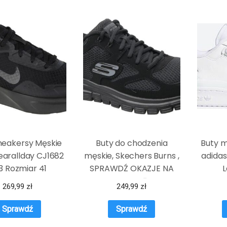
neakersy Męskie
Buty do chodzenia
Buty m
earallday CJ1682
męskie, Skechers Burns ,
adidas
3 Rozmiar 41
SPRAWDŹ OKAZJE NA
WIOSNĘ
269,99
zł
249,99
zł
Sprawdź
Sprawdź