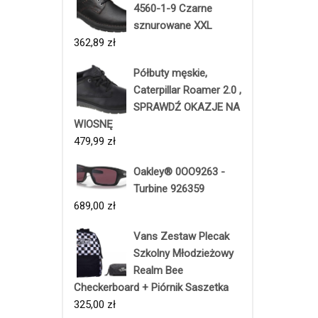
4560-1-9 Czarne
sznurowane XXL
362,89
zł
Półbuty męskie,
Caterpillar Roamer 2.0 ,
SPRAWDŹ OKAZJE NA
WIOSNĘ
479,99
zł
Oakley® 0OO9263 -
Turbine 926359
689,00
zł
Vans Zestaw Plecak
Szkolny Młodzieżowy
Realm Bee
Checkerboard + Piórnik Saszetka
325,00
zł