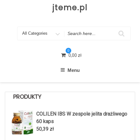
Skip
jteme.pl
to
content
Search
for
0
0,00
zł
Menu
PRODUKTY
COLILEN IBS W zespole jelita drażliwego
60 kaps
50,39
zł