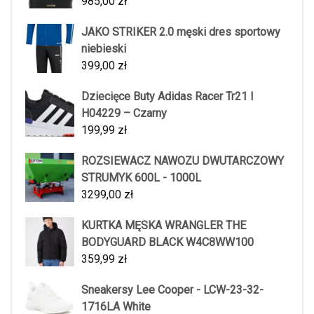
985,00
zł
JAKO STRIKER 2.0 męski dres sportowy
niebieski
399,00
zł
Dziecięce Buty Adidas Racer Tr21 I
H04229 – Czarny
199,99
zł
ROZSIEWACZ NAWOZU DWUTARCZOWY
STRUMYK 600L - 1000L
3299,00
zł
KURTKA MĘSKA WRANGLER THE
BODYGUARD BLACK W4C8WW100
359,99
zł
Sneakersy Lee Cooper - LCW-23-32-
1716LA White