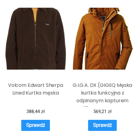
Volcom Edwart Sherpa
G.I.G.A. DX (GIGEQ Męska
Lined Kurtka męska
kurtka funkcyjna z
odpinanym kapturem
GW 37 MN JCKT, curry, M,
388,44
zł
569,21
zł
38541-000
Sprawdź
Sprawdź