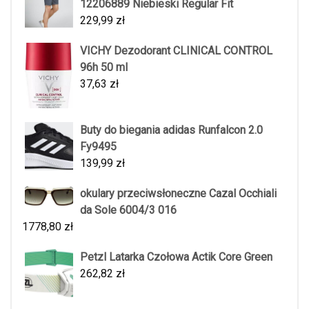
12206889 Niebieski Regular Fit
229,99
zł
VICHY Dezodorant CLINICAL CONTROL
96h 50 ml
37,63
zł
Buty do biegania adidas Runfalcon 2.0
Fy9495
139,99
zł
okulary przeciwsłoneczne Cazal Occhiali
da Sole 6004/3 016
1778,80
zł
Petzl Latarka Czołowa Actik Core Green
262,82
zł