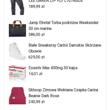
LEE DAREN ZIP FLY L707RGUX
189,99
zł
Jump Etretat Torba podróżna Weekender
50 cm marine
586,00
zł
Białe Sneakersy Carinii Damskie Skórzane
Obuwie
629,00
zł
Esseliv Max 450mg 30 kaps.
14,01
zł
Skhoop Zimowa Wełniana Czapka Carina
Beanie Dark Rose
240,99
zł