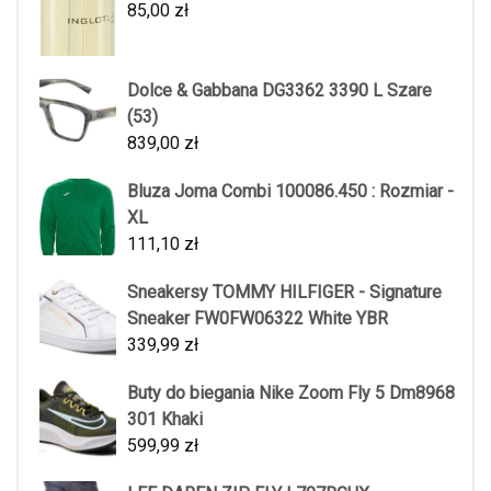
85,00
zł
Dolce & Gabbana DG3362 3390 L Szare
(53)
839,00
zł
Bluza Joma Combi 100086.450 : Rozmiar -
XL
111,10
zł
Sneakersy TOMMY HILFIGER - Signature
Sneaker FW0FW06322 White YBR
339,99
zł
Buty do biegania Nike Zoom Fly 5 Dm8968
301 Khaki
599,99
zł