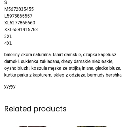
S
M5672835455
L5975865557
XL6277865660
XXL6581915763
3XL
4XL
baleriny skóra naturalna, tshirt damskie, czapka kapelusz
damski, sukienka zakladana, dresy damskie niebieskie,
oysho bluzki, koszula męska ze stójką lniana, gładka bluza,
kurtka parka z kapturem, sklep z odzieza, bermudy bershka
yyyyy
Related products