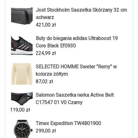
Jost Stockholm Saszetka Skórzany 32 cm
schwarz
421,00
zł
Buty do biegania adidas Ultraboost 19
Core Black Ef0930
224,99
zł
SELECTED HOMME Sweter "Remy" w
kolorze żółtym
87,02
zł
Salomon Saszetka nerka Active Belt
C17547 01 V0 Czarny
119,00
zł
Timex Expedition TW4B01900
299,00
zł