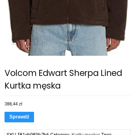
Volcom Edwart Sherpa Lined
Kurtka męska
388,44
zł
Sprawdź
SKU:
f81cb983b7b6
Category:
Kurtki męskie
Tags: