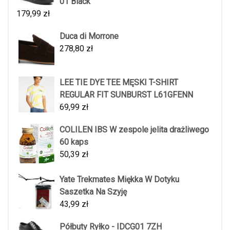
01 Black
179,99
zł
Duca di Morrone
278,80
zł
LEE TIE DYE TEE MĘSKI T-SHIRT
REGULAR FIT SUNBURST L61GFENN
69,99
zł
COLILEN IBS W zespole jelita drażliwego
60 kaps
50,39
zł
Yate Trekmates Miękka W Dotyku
Saszetka Na Szyję
43,99
zł
Półbuty Ryłko - IDCG01 7ZH