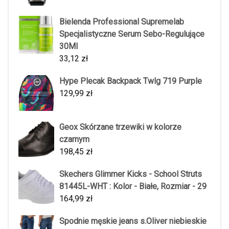
Bielenda Professional Supremelab
Specjalistyczne Serum Sebo-Regulujące
30Ml
33,12
zł
Hype Plecak Backpack Twlg 719 Purple
129,99
zł
Geox Skórzane trzewiki w kolorze
czarnym
198,45
zł
Skechers Glimmer Kicks - School Struts
81445L-WHT : Kolor - Białe, Rozmiar - 29
164,99
zł
Spodnie męskie jeans s.Oliver niebieskie