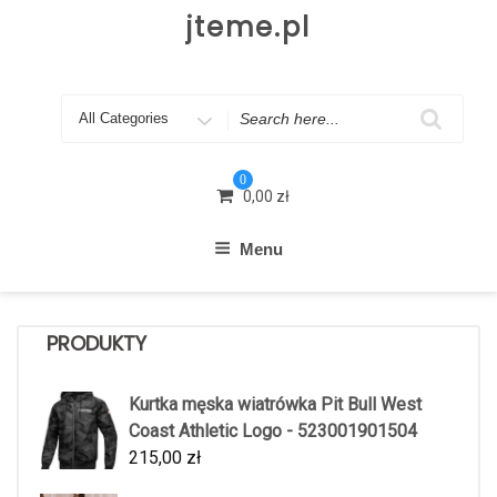
Skip
jteme.pl
to
content
Search
for
0
0,00
zł
Menu
PRODUKTY
Kurtka męska wiatrówka Pit Bull West
Coast Athletic Logo - 523001901504
215,00
zł