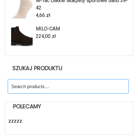
M-Tac Lekkie skarpety sportowe Sand 39-
42
4,66
zł
MILO-CAM
224,00
zł
SZUKAJ PRODUKTU
Search
for:
POLECAMY
zzzzz