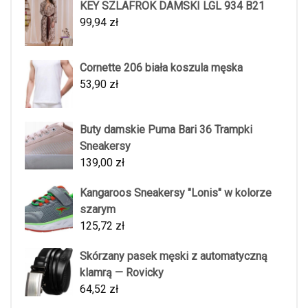
KEY SZLAFROK DAMSKI LGL 934 B21
99,94
zł
Cornette 206 biała koszula męska
53,90
zł
Buty damskie Puma Bari 36 Trampki
Sneakersy
139,00
zł
Kangaroos Sneakersy "Lonis" w kolorze
szarym
125,72
zł
Skórzany pasek męski z automatyczną
klamrą — Rovicky
64,52
zł