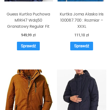
Guess Kurtka Puchowa
Kurtka Joma Alaska Iris
M1Rl47 Wdq50
100087.700 : Rozmiar –
Granatowy Regular Fit
XXXL
949,99
zł
111,10
zł
Sprawdź
Sprawdź