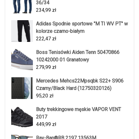
36/34
234,99
zł
Adidas Spodnie sportowe "M TI WV PT" w
kolorze czarno-białym
222,47
zł
Boss Tenisówki Aiden Tenn 50470866
10242000 01 Granatowy
279,99
zł
Mercedes Mehcs22Mpsqbk S22+ S906
Czarny/Black Hard (12750320126)
95,20
zł
Buty trekkingowe męskie VAPOR VENT
2017
449,99
zł
Ray-Ban®RB 2197 13563M