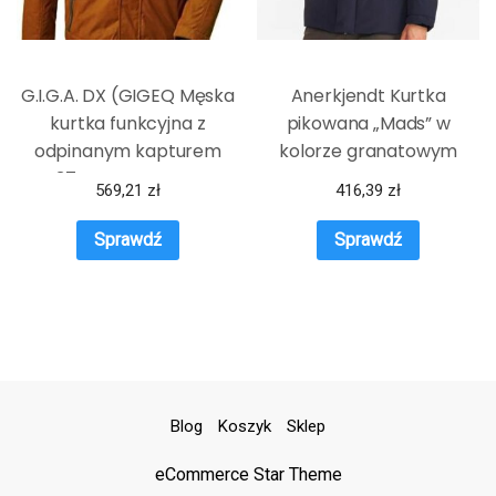
G.I.G.A. DX (GIGEQ Męska
Anerkjendt Kurtka
kurtka funkcyjna z
pikowana „Mads” w
odpinanym kapturem
kolorze granatowym
GW 37 MN JCKT, curry, M,
569,21
zł
416,39
zł
38541-000
Sprawdź
Sprawdź
Blog
Koszyk
Sklep
eCommerce Star Theme