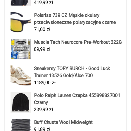
419,99
zł
Polariss 739 CZ Męskie okulary
przeciwsłoneczne polaryzacyjne czarne
71,00
zł
Muscle Tech Neurocore Pre-Workout 222G
89,99
zł
Sneakersy TORY BURCH - Good Luck
Trainer 13526 Gold/Alce 700
1189,00
zł
Polo Ralph Lauren Czapka 455898827001
Czarny
239,99
zł
Buff Chusta Wool Midweight
91,89
zł