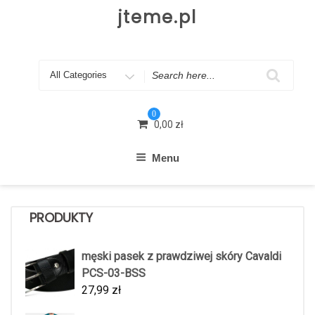
Skip
jteme.pl
to
content
Search
for
0
0,00
zł
Menu
PRODUKTY
męski pasek z prawdziwej skóry Cavaldi
PCS-03-BSS
27,99
zł