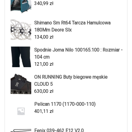
340,99
zł
Shimano Sm Rt64 Tarcza Hamulcowa
180Mm Deore Slx
134,00
zł
Spodnie Joma Nilo 100165.100 : Rozmiar -
104 cm
121,00
zł
ON RUNNING Buty biegowe męskie
CLOUD 5
630,00
zł
Pelican 1170 (1170-000-110)
401,11
zł
Fenix 039-462 E12 V2.0