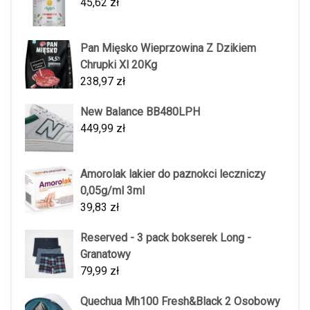
45,62
zł
Pan Mięsko Wieprzowina Z Dzikiem
Chrupki Xl 20Kg
238,97
zł
New Balance BB480LPH
449,99
zł
Amorolak lakier do paznokci leczniczy
0,05g/ml 3ml
39,83
zł
Reserved - 3 pack bokserek Long -
Granatowy
79,99
zł
Quechua Mh100 Fresh&Black 2 Osobowy