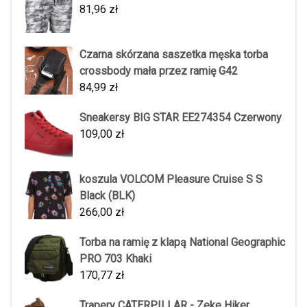
81,96
zł
Czarna skórzana saszetka męska torba
crossbody mała przez ramię G42
84,99
zł
Sneakersy BIG STAR EE274354 Czerwony
109,00
zł
koszula VOLCOM Pleasure Cruise S S
Black (BLK)
266,00
zł
Torba na ramię z klapą National Geographic
PRO 703 Khaki
170,77
zł
Trapery CATERPILLAR - Zeke Hiker