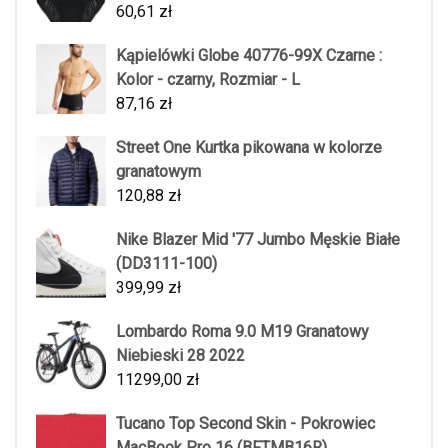
60,61
zł
Kąpielówki Globe 40776-99X Czarne :
Kolor - czarny, Rozmiar - L
87,16
zł
Street One Kurtka pikowana w kolorze
granatowym
120,88
zł
Nike Blazer Mid '77 Jumbo Męskie Białe
(DD3111-100)
399,99
zł
Lombardo Roma 9.0 M19 Granatowy
Niebieski 28 2022
11299,00
zł
Tucano Top Second Skin - Pokrowiec
MacBook Pro 16 (BFTMB16R)