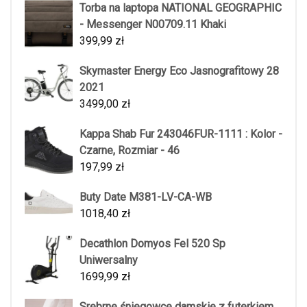
Torba na laptopa NATIONAL GEOGRAPHIC
- Messenger N00709.11 Khaki
399,99
zł
Skymaster Energy Eco Jasnografitowy 28
2021
3499,00
zł
Kappa Shab Fur 243046FUR-1111 : Kolor -
Czarne, Rozmiar - 46
197,99
zł
Buty Date M381-LV-CA-WB
1018,40
zł
Decathlon Domyos Fel 520 Sp
Uniwersalny
1699,99
zł
Srebrne śniegowce damskie z futerkiem