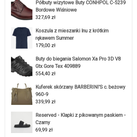
Półbuty wizytowe Buty CONHPOL C-5239
Bordowe Wiśniowe
327,69
zł
Koszula z mieszanki lnu z krótkim
rękawem Summer
179,00
zł
Buty do biegania Salomon Xa Pro 3D V8
Gtx Gore Tex 409889
554,40
zł
Kuferek skórzany BARBERINI'S c. beżowy
960-9
339,99
zł
Reserved - Klapki z pikowanym paskiem -
Czarny
69,99
zł