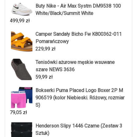
Buty Nike - Air Max Systm DM9538 100
White/Black/Summit White
499,99
zł
Camper Sandały Bicho Fw K800362-011
Pomarańczowy
229,99
zł
Tenisówki ażurowe męskie wsuwane
szare NEWS 3636
59,99
zł
Bokserki Puma Placed Logo Boxer 2P M
906519 (kolor Niebieski. Różowy, rozmiar
S)
79,05
zł
Henderson Slipy 1446 Czarne (Zestaw 3
Sztuk)