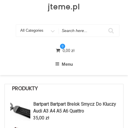
Skip
jteme.pl
to
content
Search
for
0
0,00
zł
Menu
PRODUKTY
Bartpart Bartpart Brelok Smycz Do Kluczy
Audi A3 A4 A5 A6 Quattro
35,00
zł