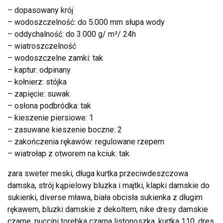
– dopasowany krój
– wodoszczelność: do 5.000 mm słupa wody
– oddychalność: do 3.000 g/ m²/ 24h
– wiatroszczelność
– wodoszczelne zamki: tak
– kaptur: odpinany
– kołnierz: stójka
– zapięcie: suwak
– osłona podbródka: tak
– kieszenie piersiowe: 1
– zasuwane kieszenie boczne: 2
– zakończenia rękawów: regulowane rzepem
– wiatrołap z otworem na kciuk: tak
zara sweter meski, długa kurtka przeciwdeszczowa
damska, strój kąpielowy bluzka i majtki, klapki damskie do
sukienki, diverse mława, biała obcisła sukienka z długim
rękawem, bluzki damskie z dekoltem, nike dresy damskie
czarne, puccini torebka czarna listonoszka, kurtka 110, dres