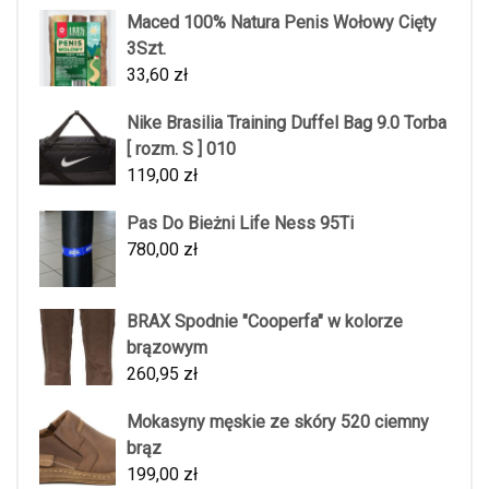
Maced 100% Natura Penis Wołowy Cięty
3Szt.
33,60
zł
Nike Brasilia Training Duffel Bag 9.0 Torba
[ rozm. S ] 010
119,00
zł
Pas Do Bieżni Life Ness 95Ti
780,00
zł
BRAX Spodnie "Cooperfa" w kolorze
brązowym
260,95
zł
Mokasyny męskie ze skóry 520 ciemny
brąz
199,00
zł