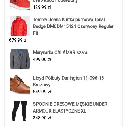
CHA-RS001 Czerwony
129,99
zł
Tommy Jeans Kurtka puchowa Tonal
Badge DM0DM15121 Czerwony Regular
Fit
679,99
zł
Marynarka CALAMAR szara
499,00
zł
Lloyd Półbuty Darlington 11-096-13
Brązowy
549,99
zł
SPODNIE DRESOWE MĘSKIE UNDER
ARMOUR ELASTYCZNE XL
248,90
zł