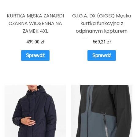
KURTKA MĘSKA ZANARDI
G.I.G.A. DX (GIGEQ Męska
CZARNA WIOSENNA NA
kurtka funkcyjna z
ZAMEK 4XL
odpinanym kapturem
GW 37 MN JCKT, curry, M,
499,00
zł
569,21
zł
38541-000
Sprawdź
Sprawdź