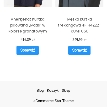
Anerkjendt Kurtka
Męska kurtka
pikowana „Mads” w
trekkingowa 4F H4Z22-
kolorze granatowym
KUMT060
416,39
zł
249,99
zł
Sprawdź
Sprawdź
Blog
Koszyk
Sklep
eCommerce Star Theme