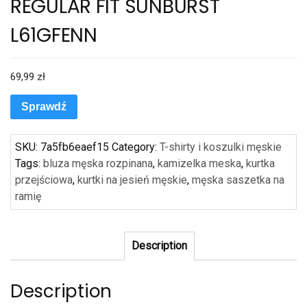
REGULAR FIT SUNBURST
L61GFENN
69,99
zł
Sprawdź
SKU:
7a5fb6eaef15
Category:
T-shirty i koszulki męskie
Tags:
bluza męska rozpinana
,
kamizelka meska
,
kurtka
przejściowa
,
kurtki na jesień męskie
,
męska saszetka na
ramię
Description
Description