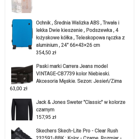
Ochnik , Średnia Walizka ABS , Trwała i
lekka Dwie kieszenie , Podszewka , 4
łożyskowe kółka , Teleskopowa rączka z
aluminium , 24” 66×43×26 cm
354,50
zł
Paski marki Carrera Jeans model
VINTAGE-CB7739 kolor Niebieski.
Akcesoria Męskie. Sezon: Jesień/Zima
63,00
zł
Jack & Jones Sweter "Classic" w kolorze
czarnym
157,95
zł
Skechers Skech-Lite Pro - Clear Rush
232591-BBK : Kolor - Czarne, Rozmiar -