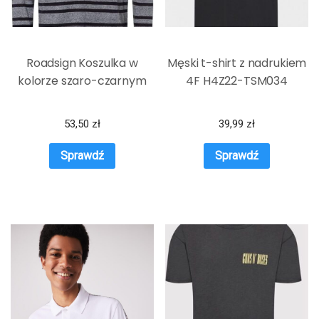
Roadsign Koszulka w
Męski t-shirt z nadrukiem
kolorze szaro-czarnym
4F H4Z22-TSM034
53,50
zł
39,99
zł
Sprawdź
Sprawdź