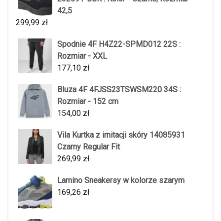
42,5
299,99
zł
Spodnie 4F H4Z22-SPMD012 22S :
Rozmiar - XXL
177,10
zł
Bluza 4F 4FJSS23TSWSM220 34S :
Rozmiar - 152 cm
154,00
zł
Vila Kurtka z imitacji skóry 14085931
Czarny Regular Fit
269,99
zł
Lamino Sneakersy w kolorze szarym
169,26
zł