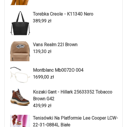
Torebka Creole - K11340 Nero
389,99
zł
Vans Realm 22l Brown
139,30
zł
Montblanc Mb0072O 004
1699,00
zł
Kozaki Gant - Hillark 25633352 Tobacco
Brown G42
439,99
zł
Tenisówki Na Platformie Lee Cooper LCW-
22-31-0884L Białe