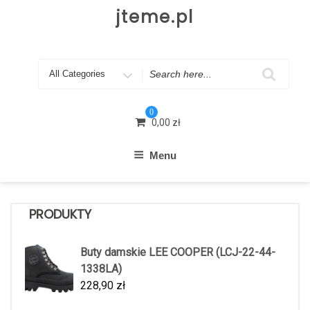
Skip
jteme.pl
to
content
Search
for
0
0,00
zł
Menu
PRODUKTY
Buty damskie LEE COOPER (LCJ-22-44-
1338LA)
228,90
zł