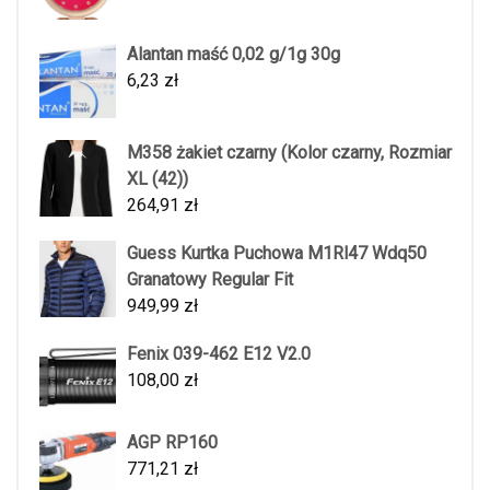
Alantan maść 0,02 g/1g 30g
6,23
zł
M358 żakiet czarny (Kolor czarny, Rozmiar
XL (42))
264,91
zł
Guess Kurtka Puchowa M1Rl47 Wdq50
Granatowy Regular Fit
949,99
zł
Fenix 039-462 E12 V2.0
108,00
zł
AGP RP160
771,21
zł