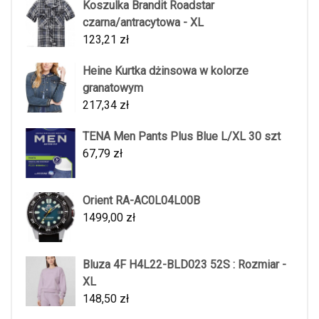
Koszulka Brandit Roadstar
czarna/antracytowa - XL
123,21
zł
Heine Kurtka dżinsowa w kolorze
granatowym
217,34
zł
TENA Men Pants Plus Blue L/XL 30 szt
67,79
zł
Orient RA-AC0L04L00B
1499,00
zł
Bluza 4F H4L22-BLD023 52S : Rozmiar -
XL
148,50
zł