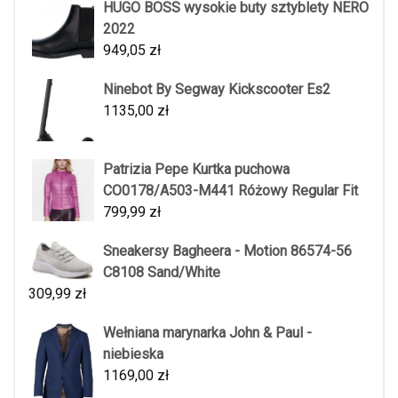
HUGO BOSS wysokie buty sztyblety NERO
2022
949,05
zł
Ninebot By Segway Kickscooter Es2
1135,00
zł
Patrizia Pepe Kurtka puchowa
CO0178/A503-M441 Różowy Regular Fit
799,99
zł
Sneakersy Bagheera - Motion 86574-56
C8108 Sand/White
309,99
zł
Wełniana marynarka John & Paul -
niebieska
1169,00
zł