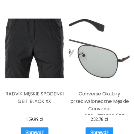
RADVIK MĘSKIE SPODENKI
Converse Okulary
GEIT BLACK XX
przeciwsłoneczne Męskie
Converse
SCO056Q570598 ( 57
159,99
zł
252,78
zł
mm)
Sprawdź
Sprawdź