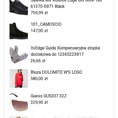
Salewa Ms Wildfire Edge Gtx Gore-Tex
61375-0971 Black
759,99
zł
101_CAMOSCIO
147,00
zł
3xEdge Guide Kompensacyjna stopka
dociskowa do 12365223817
26,66
zł
Bluza DOLOMITE W'S LOGO
580,00
zł
Guess GU5207 32Z
329,90
zł