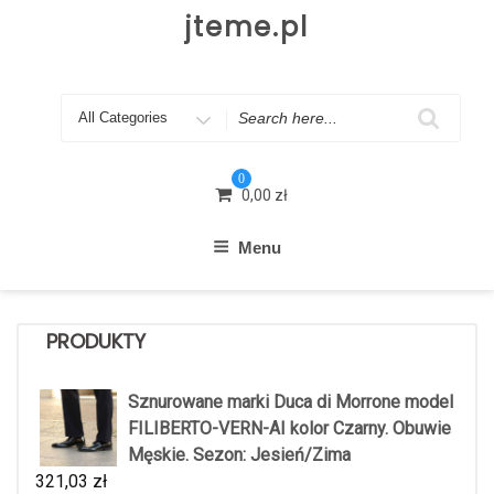
Skip
jteme.pl
to
content
Search
for
0
0,00
zł
Menu
PRODUKTY
Sznurowane marki Duca di Morrone model
FILIBERTO-VERN-AI kolor Czarny. Obuwie
Męskie. Sezon: Jesień/Zima
321,03
zł