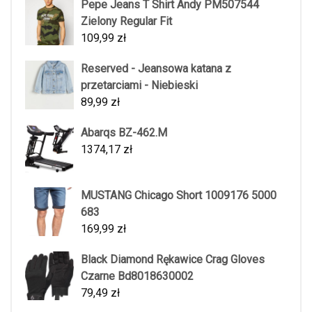
Pepe Jeans T Shirt Andy PM507544
Zielony Regular Fit
109,99
zł
Reserved - Jeansowa katana z
przetarciami - Niebieski
89,99
zł
Abarqs BZ-462.M
1374,17
zł
MUSTANG Chicago Short 1009176 5000
683
169,99
zł
Black Diamond Rękawice Crag Gloves
Czarne Bd8018630002
79,49
zł