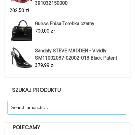
391032150000
202,50
zł
Guess Enisa Torebka czarny
700,00
zł
Sandały STEVE MADDEN - Vividly
SM11002087-02002-018 Black Patent
379,99
zł
SZUKAJ PRODUKTU
Search
for:
POLECAMY