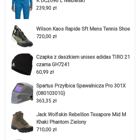
K DC2096 L Niebieski
239,90
zł
Wilson Kaos Rapide Sft Mens Tennis Shoe
720,00
zł
Czapka z daszkiem unisex adidas TIRO 21
czarna GH7241
60,99
zł
Spartus Przyłbica Spawalnicza Pro 301X
(08010301G)
363,35
zł
Jack Wolfskin Rebellion Texapore Mid M
Khaki Phantom Zielony
710,00
zł