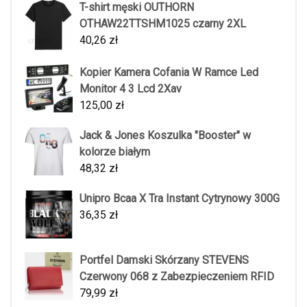
T-shirt męski OUTHORN
OTHAW22TTSHM1025 czarny 2XL
40,26
zł
Kopier Kamera Cofania W Ramce Led
Monitor 4 3 Lcd 2Xav
125,00
zł
Jack & Jones Koszulka "Booster" w
kolorze białym
48,32
zł
Unipro Bcaa X Tra Instant Cytrynowy 300G
36,35
zł
Portfel Damski Skórzany STEVENS
Czerwony 068 z Zabezpieczeniem RFID
79,99
zł