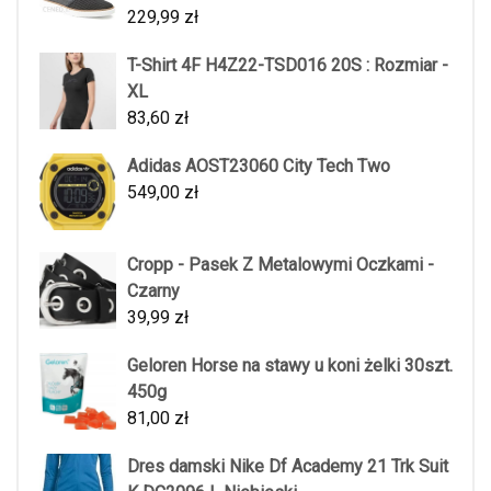
229,99
zł
T-Shirt 4F H4Z22-TSD016 20S : Rozmiar -
XL
83,60
zł
Adidas AOST23060 City Tech Two
549,00
zł
Cropp - Pasek Z Metalowymi Oczkami -
Czarny
39,99
zł
Geloren Horse na stawy u koni żelki 30szt.
450g
81,00
zł
Dres damski Nike Df Academy 21 Trk Suit