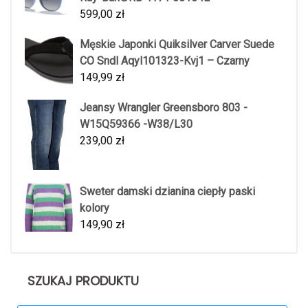
599,00
zł
Męskie Japonki Quiksilver Carver Suede
CO Sndl Aqyl101323-Kvj1 – Czarny
149,99
zł
Jeansy Wrangler Greensboro 803 -
W15Q59366 -W38/L30
239,00
zł
Sweter damski dzianina ciepły paski
kolory
149,90
zł
SZUKAJ PRODUKTU