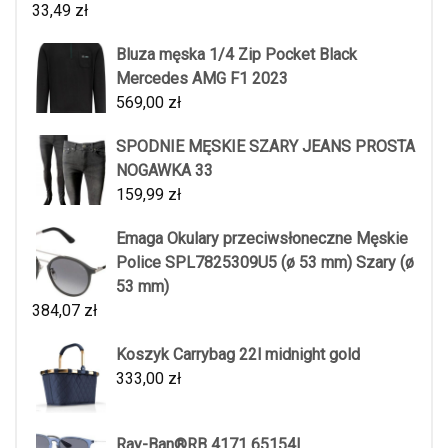
33,49
zł
Bluza męska 1/4 Zip Pocket Black
Mercedes AMG F1 2023
569,00
zł
SPODNIE MĘSKIE SZARY JEANS PROSTA
NOGAWKA 33
159,99
zł
Emaga Okulary przeciwsłoneczne Męskie
Police SPL7825309U5 (ø 53 mm) Szary (ø
53 mm)
384,07
zł
Koszyk Carrybag 22l midnight gold
333,00
zł
Ray-Ban®RB 4171 65154L