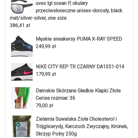
uvex lgl ocean P, okulary
przeciwsłoneczne unisex-dorosły, black
mat/silver-silver, one size
386,41
zł
Męskie sneakersy PUMA X-RAY SPEED
249,99
zł
NIKE CITY REP TR CZARNY DA1351-014
179,99
zł
Damskie Skórzane Gładkie Klapki Złote
Cerise rozmiar: 36
79,00
zł
Zielarnia Suwalska Zioła Cholesterol i
Trójglicerydy, Karczoch Zwyczajny, Kminek,
Skrzyp Polny 250g