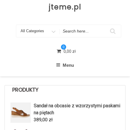
Skip
jteme.pl
to
content
Search
for
0
0,00
zł
Menu
PRODUKTY
Sandał na obcasie z wzorzystymi paskami
na piętach
389,00
zł