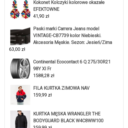
Kokonet Kolczyki kolorowe okazałe
EFEKTOWNE
41,90
zł
Paski marki Carrera Jeans model
VINTAGE-CB7739 kolor Niebieski.
Akcesoria Męskie. Sezon: Jesień/Zima
63,00
zł
Continental Ecocontact 6 Q 275/30R21
98Y Xl Fr
1588,28
zł
FILA KURTKA ZIMOWA NAV
159,99
zł
KURTKA MĘSKA WRANGLER THE
BODYGUARD BLACK W4C8WW100
359,99
zł