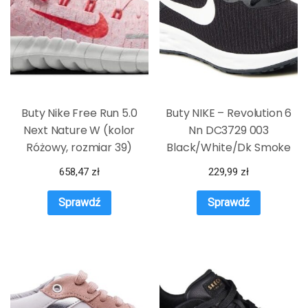
Buty Nike Free Run 5.0
Buty NIKE – Revolution 6
Next Nature W (kolor
Nn DC3729 003
Różowy, rozmiar 39)
Black/White/Dk Smoke
Grey
658,47
zł
229,99
zł
Sprawdź
Sprawdź