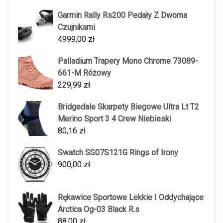
Garmin Rally Rs200 Pedały Z Dwoma
Czujnikami
4999,00
zł
Palladium Trapery Mono Chrome 73089-
661-M Różowy
229,99
zł
Bridgedale Skarpety Biegowe Ultra Lt T2
Merino Sport 3 4 Crew Niebieski
80,16
zł
Swatch SS07S121G Rings of Irony
900,00
zł
Rękawice Sportowe Lekkie I Oddychające
Arctica Og-03 Black R.s
88,00
zł