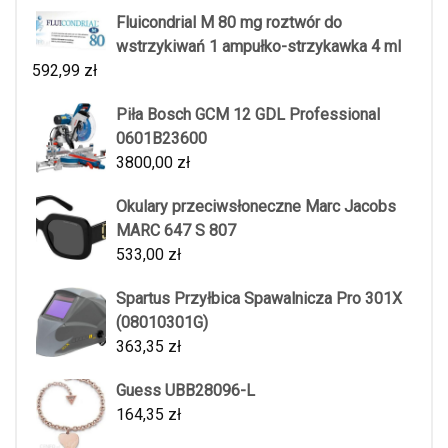
Fluicondrial M 80 mg roztwór do
wstrzykiwań 1 ampułko-strzykawka 4 ml
592,99
zł
Piła Bosch GCM 12 GDL Professional
0601B23600
3800,00
zł
Okulary przeciwsłoneczne Marc Jacobs
MARC 647 S 807
533,00
zł
Spartus Przyłbica Spawalnicza Pro 301X
(08010301G)
363,35
zł
Guess UBB28096-L
164,35
zł