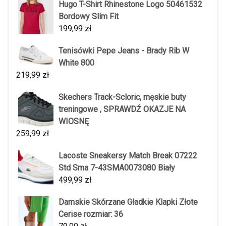
Hugo T-Shirt Rhinestone Logo 50461532
Bordowy Slim Fit
199,99
zł
Tenisówki Pepe Jeans - Brady Rib W
White 800
219,99
zł
Skechers Track-Scloric, męskie buty
treningowe , SPRAWDŹ OKAZJE NA
WIOSNĘ
259,99
zł
Lacoste Sneakersy Match Break 07222
Std Sma 7-43SMA0073080 Biały
499,99
zł
Damskie Skórzane Gładkie Klapki Złote
Cerise rozmiar: 36