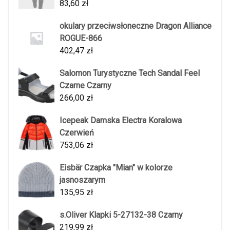
83,60
zł
okulary przeciwsłoneczne Dragon Alliance
ROGUE-866
402,47
zł
Salomon Turystyczne Tech Sandal Feel
Czarne Czarny
266,00
zł
Icepeak Damska Electra Koralowa
Czerwień
753,06
zł
Eisbär Czapka "Mian" w kolorze
jasnoszarym
135,95
zł
s.Oliver Klapki 5-27132-38 Czarny
219,99
zł