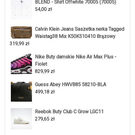
BLEND - Shirt Offwhite 70005 (70005)
54,00
zł
Calvin Klein Jeans Saszetka nerka Tagged
Waistag38 Mix K50K510410 Brązowy
319,99
zł
Nike Buty damskie Nike Air Max Plus -
Fiolet
829,99
zł
Guess Abey HWVB85 58210-BLA
499,18
zł
Reebok Buty Club C Grow LGC11
279,65
zł