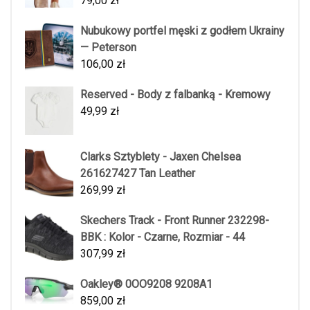
79,00
zł
Nubukowy portfel męski z godłem Ukrainy
— Peterson
106,00
zł
Reserved - Body z falbanką - Kremowy
49,99
zł
Clarks Sztyblety - Jaxen Chelsea
261627427 Tan Leather
269,99
zł
Skechers Track - Front Runner 232298-
BBK : Kolor - Czarne, Rozmiar - 44
307,99
zł
Oakley® 0OO9208 9208A1
859,00
zł