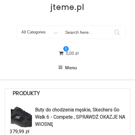
Skip
jteme.pl
to
content
Search
for
0
0,00
zł
Menu
PRODUKTY
Buty do chodzenia męskie, Skechers Go
Walk 6 - Compete , SPRAWDŹ OKAZJE NA
WIOSNĘ
379,99
zł