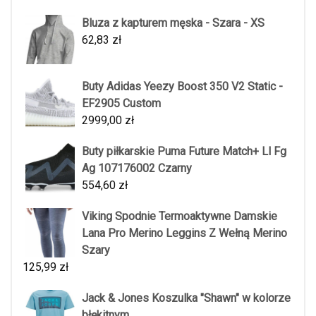
Bluza z kapturem męska - Szara - XS
62,83
zł
Buty Adidas Yeezy Boost 350 V2 Static -
EF2905 Custom
2999,00
zł
Buty piłkarskie Puma Future Match+ Ll Fg
Ag 107176002 Czarny
554,60
zł
Viking Spodnie Termoaktywne Damskie
Lana Pro Merino Leggins Z Wełną Merino
Szary
125,99
zł
Jack & Jones Koszulka "Shawn" w kolorze
błękitnym