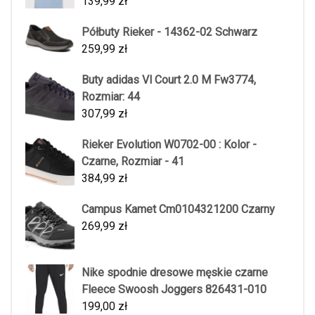
139,99
zł
Półbuty Rieker - 14362-02 Schwarz
259,99
zł
Buty adidas Vl Court 2.0 M Fw3774,
Rozmiar: 44
307,99
zł
Rieker Evolution W0702-00 : Kolor -
Czarne, Rozmiar - 41
384,99
zł
Campus Kamet Cm0104321200 Czarny
269,99
zł
Nike spodnie dresowe męskie czarne
Fleece Swoosh Joggers 826431-010
199,00
zł