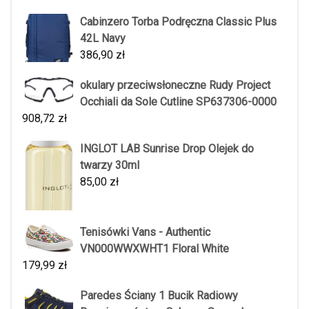
Cabinzero Torba Podręczna Classic Plus
42L Navy
386,90
zł
okulary przeciwsłoneczne Rudy Project
Occhiali da Sole Cutline SP637306-0000
908,72
zł
INGLOT LAB Sunrise Drop Olejek do
twarzy 30ml
85,00
zł
Tenisówki Vans - Authentic
VN000WWXWHT1 Floral White
179,99
zł
Paredes Ściany 1 Bucik Radiowy