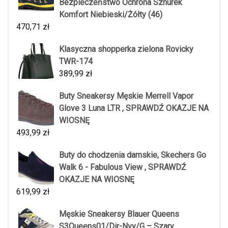
Bezpieczeństwo Ochrona Sznurek
Komfort Niebieski/Żółty (46)
470,71
zł
Klasyczna shopperka zielona Rovicky
TWR-174
389,99
zł
Buty Sneakersy Męskie Merrell Vapor
Glove 3 Luna LTR , SPRAWDŹ OKAZJE NA
WIOSNĘ
493,99
zł
Buty do chodzenia damskie, Skechers Go
Walk 6 - Fabulous View , SPRAWDŹ
OKAZJE NA WIOSNĘ
619,99
zł
Męskie Sneakersy Blauer Queens
S3Queens01/Dir-Nvy/G – Szary