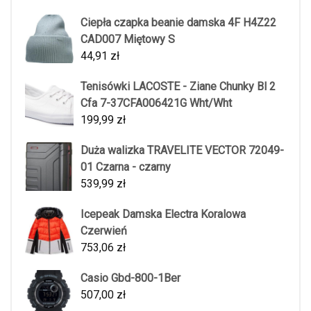
Ciepła czapka beanie damska 4F H4Z22
CAD007 Miętowy S
44,91
zł
Tenisówki LACOSTE - Ziane Chunky Bl 2
Cfa 7-37CFA006421G Wht/Wht
199,99
zł
Duża walizka TRAVELITE VECTOR 72049-
01 Czarna - czarny
539,99
zł
Icepeak Damska Electra Koralowa
Czerwień
753,06
zł
Casio Gbd-800-1Ber
507,00
zł