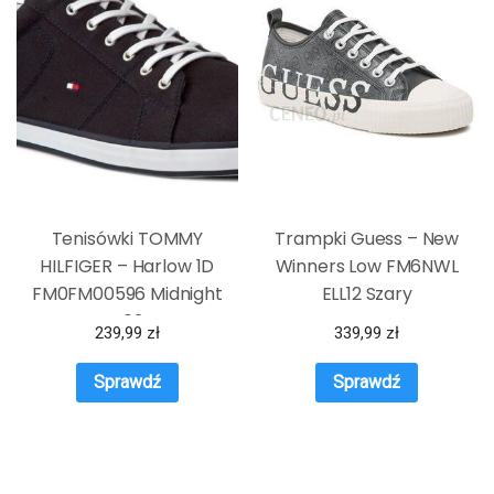
Tenisówki TOMMY
Trampki Guess – New
HILFIGER – Harlow 1D
Winners Low FM6NWL
FM0FM00596 Midnight
ELL12 Szary
403
239,99
zł
339,99
zł
Sprawdź
Sprawdź