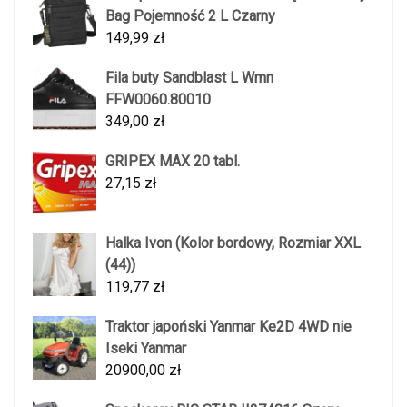
Bag Pojemność 2 L Czarny
149,99
zł
Fila buty Sandblast L Wmn
FFW0060.80010
349,00
zł
GRIPEX MAX 20 tabl.
27,15
zł
Halka Ivon (Kolor bordowy, Rozmiar XXL
(44))
119,77
zł
Traktor japoński Yanmar Ke2D 4WD nie
Iseki Yanmar
20900,00
zł