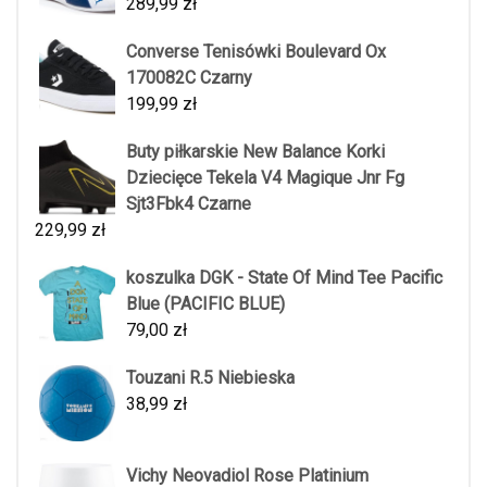
289,99
zł
Converse Tenisówki Boulevard Ox
170082C Czarny
199,99
zł
Buty piłkarskie New Balance Korki
Dziecięce Tekela V4 Magique Jnr Fg
Sjt3Fbk4 Czarne
229,99
zł
koszulka DGK - State Of Mind Tee Pacific
Blue (PACIFIC BLUE)
79,00
zł
Touzani R.5 Niebieska
38,99
zł
Vichy Neovadiol Rose Platinium