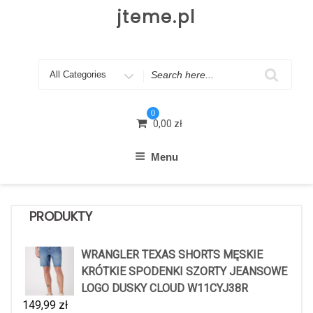
Skip
jteme.pl
to
content
Search
for
0
0,00
zł
Menu
PRODUKTY
WRANGLER TEXAS SHORTS MĘSKIE
KRÓTKIE SPODENKI SZORTY JEANSOWE
LOGO DUSKY CLOUD W11CYJ38R
149,99
zł