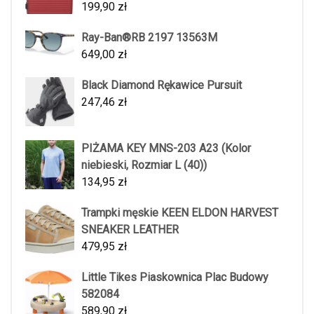
199,90
zł
Ray-Ban®RB 2197 13563M
649,00
zł
Black Diamond Rękawice Pursuit
247,46
zł
PIŻAMA KEY MNS-203 A23 (Kolor
niebieski, Rozmiar L (40))
134,95
zł
Trampki męskie KEEN ELDON HARVEST
SNEAKER LEATHER
479,95
zł
Little Tikes Piaskownica Plac Budowy
582084
589,90
zł