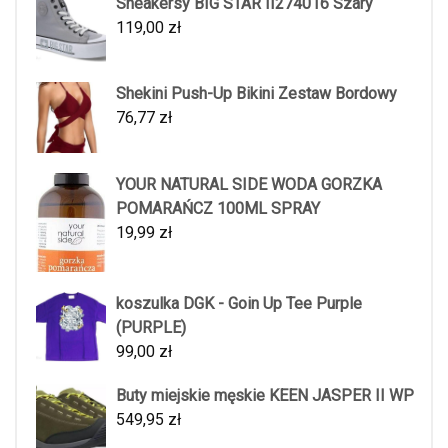
Sneakersy BIG STAR II274016 Szary
119,00
zł
Shekini Push-Up Bikini Zestaw Bordowy
76,77
zł
YOUR NATURAL SIDE WODA GORZKA
POMARAŃCZ 100ML SPRAY
19,99
zł
koszulka DGK - Goin Up Tee Purple
(PURPLE)
99,00
zł
Buty miejskie męskie KEEN JASPER II WP
549,95
zł