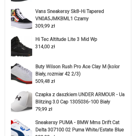
Vans Sneakersy Sk8-Hi Tapered
VN0A5JMKBML1 Czarny
309,99
zł
Hi Tec Altitude Lite 3 Mid Wp
314,00
zł
Buty Wilson Rush Pro Ace Clay M (kolor
Biały, rozmiar 42 2/3)
509,48
zł
Czapka z daszkiem UNDER ARMOUR - Ua
Blitzing 3.0 Cap 1305036-100 Biały
79,99
zł
Sneakersy PUMA - BMW Mms Drift Cat
Delta 307100 02 Puma White/Estate Blue