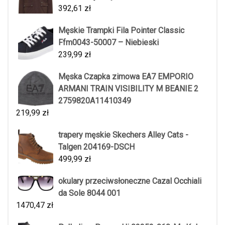
392,61
zł
Męskie Trampki Fila Pointer Classic
Ffm0043-50007 – Niebieski
239,99
zł
Męska Czapka zimowa EA7 EMPORIO
ARMANI TRAIN VISIBILITY M BEANIE 2
2759820A11410349
219,99
zł
trapery męskie Skechers Alley Cats -
Talgen 204169-DSCH
499,99
zł
okulary przeciwsłoneczne Cazal Occhiali
da Sole 8044 001
1470,47
zł