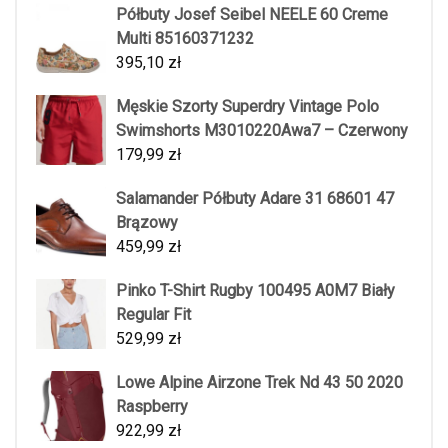
Półbuty Josef Seibel NEELE 60 Creme
Multi 85160371232
395,10
zł
Męskie Szorty Superdry Vintage Polo
Swimshorts M3010220Awa7 – Czerwony
179,99
zł
Salamander Półbuty Adare 31 68601 47
Brązowy
459,99
zł
Pinko T-Shirt Rugby 100495 A0M7 Biały
Regular Fit
529,99
zł
Lowe Alpine Airzone Trek Nd 43 50 2020
Raspberry
922,99
zł