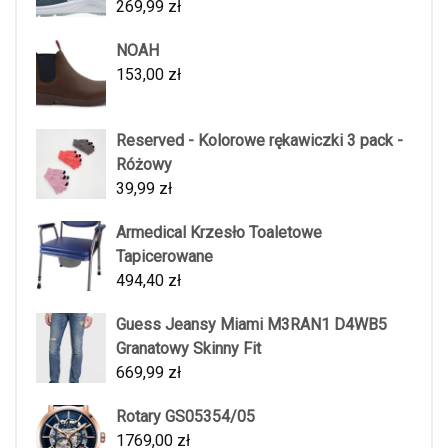
269,99
zł
NOAH
153,00
zł
Reserved - Kolorowe rękawiczki 3 pack -
Różowy
39,99
zł
Armedical Krzesło Toaletowe
Tapicerowane
494,40
zł
Guess Jeansy Miami M3RAN1 D4WB5
Granatowy Skinny Fit
669,99
zł
Rotary GS05354/05
1769,00
zł