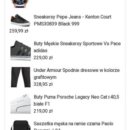
Sneakersy Pepe Jeans - Kenton Court
PMS30839 Bllack 999
259,99
zł
Buty Męskie Sneakersy Sportowe Vs Pace
adidas
229,00
zł
Under Armour Spodnie dresowe w kolorze
grafitowym
328,95
zł
Buty Puma Porsche Legacy Neo Cat r.40,5
białe F1
219,00
zł
Saszetka męska na ramie czarna Paolo