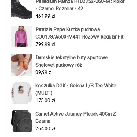
Palladium Pampa Hi 02352-060-M : Kolor
- Czarne, Rozmiar - 42
461,99
zł
Patrizia Pepe Kurtka puchowa
CO0178/A503-M441 Różowy Regular Fit
799,99
zł
Damskie tekstylne buty sportowe
Shelovet pudrowy róż
89,99
zł
koszulka DGK - Geisha L/S Tee White
(MULTI)
175,00
zł
Camel Active Journey Plecak 40Cm Z
Czarna
264,00
zł