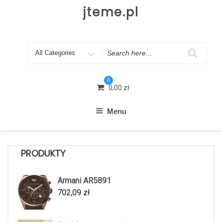
Skip
jteme.pl
to
content
Search
for
0
0,00
zł
Menu
PRODUKTY
Armani AR5891
702,09
zł