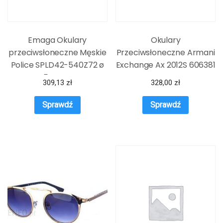
Emaga Okulary
Okulary
przeciwsłoneczne Męskie
Przeciwsłoneczne Armani
Police SPLD42-540Z72 ø
Exchange Ax 2012S 606381
54 mm
309,13
zł
328,00
zł
Sprawdź
Sprawdź