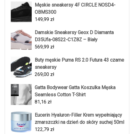
Męskie sneakersy 4F CIRCLE NOSD4-
OBMS300
149,99
zł
Damskie Sneakersy Geox D Diamanta
D35Ufa-08522-C1Z8Z – Biały
569,99
zł
Buty męskie Puma RS 2.0 Futura 43 czarne
sneakersy
269,00
zł
Gatta Bodywear Gatta Koszulka Męska
Seamless Cotton T-Shirt
81,16
zł
Eucerin Hyaluron-Filler Krem wypełniający
zmarszczki na dzień do skóry suchej 50ml
122,79
zł