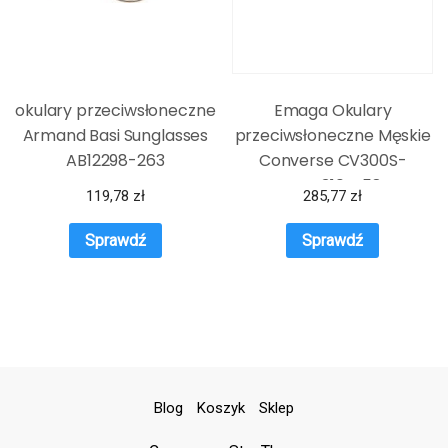
okulary przeciwsłoneczne
Emaga Okulary
Armand Basi Sunglasses
przeciwsłoneczne Męskie
AB12298-263
Converse CV300S-
DISRUPT-310 ø 58 mm
119,78
zł
285,77
zł
Sprawdź
Sprawdź
Blog
Koszyk
Sklep