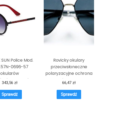
 SUN Police Mod.
Rovicky okulary
A57N-0696-57
przeciwsłoneczne
okularów
polaryzacyjne ochrona
iwsłonecznych,
UV aviator czarny
343,56
zł
66,47
zł
słych, unisex,
kolorowy
Sprawdź
Sprawdź
kolorowy), jeden
rozmiar