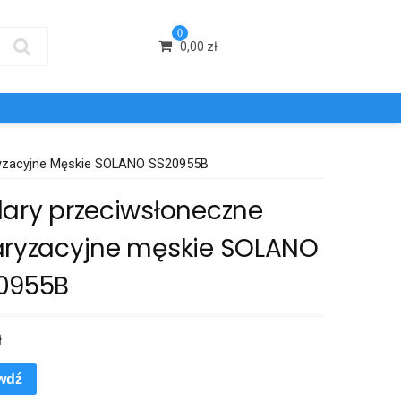
0
0,00
zł
ryzacyjne Męskie SOLANO SS20955B
lary przeciwsłoneczne
aryzacyjne męskie SOLANO
0955B
ł
wdź