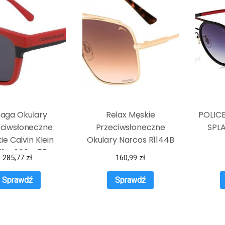
aga Okulary
Relax Męskie
POLICE
eciwsłoneczne
Przeciwsłoneczne
SPL
ie Calvin Klein
Okulary Narcos R1144B
01S-600 ø 55 mm
przec
285,77
zł
160,99
zł
doro
Sprawdź
Sprawdź
(wielo