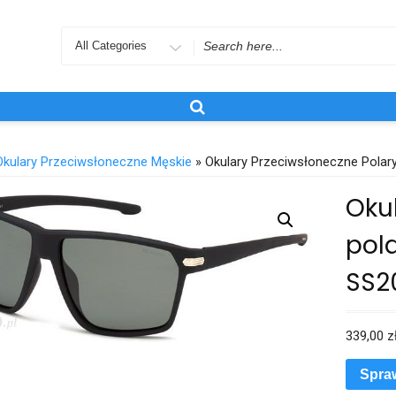
Search
for
Okulary Przeciwsłoneczne Męskie
» Okulary Przeciwsłoneczne Pola
Oku
pol
SS2
339,00
z
Spra