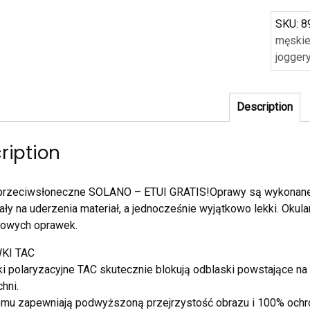
SKU:
8
męski
jogger
Description
ription
 przeciwsłoneczne SOLANO – ETUI GRATIS!Oprawy są wykonane z
ły na uderzenia materiał, a jednocześnie wyjątkowo lekki. Okul
dowych oprawek.
KI TAC
 polaryzacyjne TAC skutecznie blokują odblaski powstające na sku
hni.
emu zapewniają podwyższoną przejrzystość obrazu i 100% och