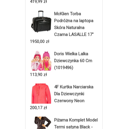
419,99
zł
McKlien Torba
Podróżna na laptopa
Skóra Naturalna
Czarna LASALLE 17"
1950,00
zł
Doris Wielka Lalka
Dziewczynka 60 Cm
(1019496)
113,90
zł
4F Kurtka Narciarska
Dla Dziewczynki
Czerwony Neon
200,17
zł
Piżama Komplet Model
Termi satyna Black -