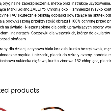
ą oryginalne zabezpieczenia, metkę oraz instrukcję użytkowania
ca Marki Solano.ZALETY:- Chronią oko – zmniejsza ryzyko konta
cyjne TAC skutecznie blokują odblaski powstające na skutek odbij
ją podwyższoną przejrzystość obrazu i 100% ochronę przed p
ch na światło- Niezastąpione dla osób uprawiających sporty wod
em i na nartach- Soczewki dla wszystkich, którzy do okularów
 przed słońcem
esy dla dzieci, satynowa biała koszula, kurtka bezrękawnik, męsk
łoneczne męskie lustrzanki, plecak do szkoły czarny, spodnie m
zianinowa sukienka ciążowa, kurtka zimowa 152 chłopięca, pleca
ted products