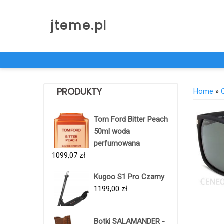
Skip
to
jteme.pl
content
PRODUKTY
Home
»
Tom Ford Bitter Peach
50ml woda
perfumowana
1099,07
zł
Kugoo S1 Pro Czarny
1199,00
zł
Botki SALAMANDER -