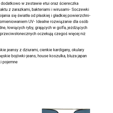
, dodatkowo w zestawie etui oraz ściereczka
ktu z zarazkami, bakteriami i wirusami- Soczewki
ania się światła od płaskiej i gładkiej powierzchni-
romieniowaniem UV- Idealne rozwiązanie dla osób
ne, łowiących ryby, grających w golfa, jeżdżących
 przeciwsłonecznych oczekują czegoś więcej niż
ie jeansy z dziurami, cienkie kardigany, okulary
ęskie bojówki-jeans, house koszulka, bluza japan
ki pojemne