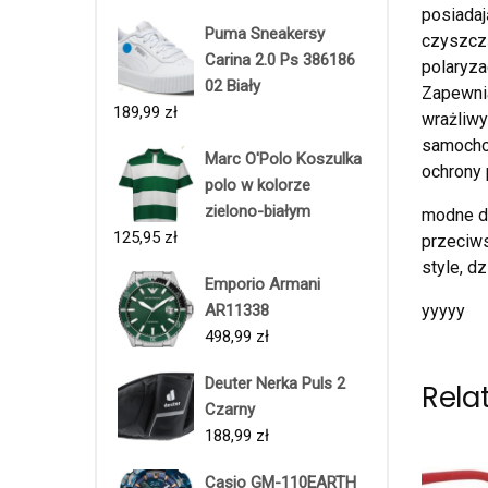
posiadaj
Puma Sneakersy
czyszczą
Carina 2.0 Ps 386186
polaryza
02 Biały
Zapewnia
189,99
zł
wrażliwy
samochod
Marc O'Polo Koszulka
ochrony
polo w kolorze
zielono-białym
modne dr
125,95
zł
przeciws
style, d
Emporio Armani
AR11338
yyyyy
498,99
zł
Deuter Nerka Puls 2
Rela
Czarny
188,99
zł
Casio GM-110EARTH