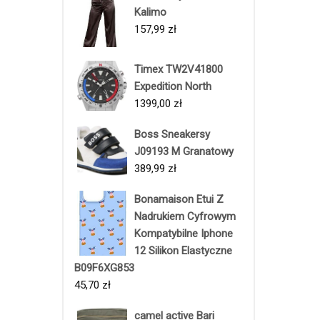
Kalimo
157,99
zł
Timex TW2V41800
Expedition North
1399,00
zł
Boss Sneakersy
J09193 M Granatowy
389,99
zł
Bonamaison Etui Z
Nadrukiem Cyfrowym
Kompatybilne Iphone
12 Silikon Elastyczne
B09F6XG853
45,70
zł
camel active Bari