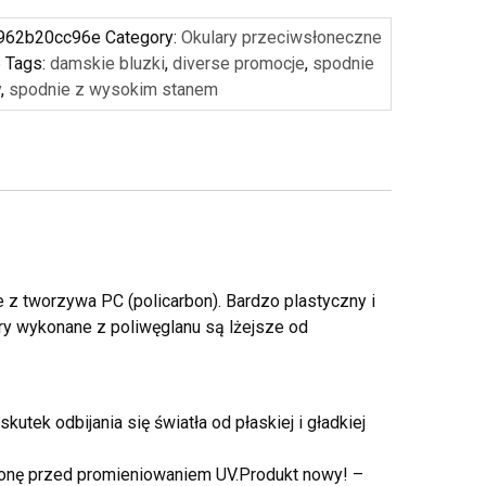
962b20cc96e
Category:
Okulary przeciwsłoneczne
e
Tags:
damskie bluzki
,
diverse promocje
,
spodnie
y
,
spodnie z wysokim stanem
 tworzywa PC (policarbon). Bardzo plastyczny i
ary wykonane z poliwęglanu są lżejsze od
tek odbijania się światła od płaskiej i gładkiej
ronę przed promieniowaniem UV.Produkt nowy! –