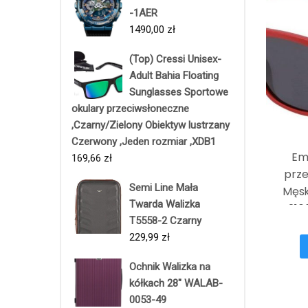
-1AER
1490,00
zł
(Top) Cressi Unisex-
Adult Bahia Floating
Sunglasses Sportowe
okulary przeciwsłoneczne
,Czarny/Zielony Obiektyw lustrzany
Czerwony ,Jeden rozmiar ,XDB1
Em
169,66
zł
prz
Semi Line Mała
Męsk
Twarda Walizka
CKJ216
T5558-2 Czarny
229,99
zł
Ochnik Walizka na
kółkach 28" WALAB-
0053-49