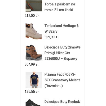
Torba z paskiem na
ramie 21 cm khaki
212,00
zł
Timberland Heritage 6
W Szary
599,99
zł
Dziecięce Buty zimowe
Primigi Hiker Gtx
2936000J – Brązowy
304,99
zł
Piżama Fact 40673-
59X Granatowy Melanż
(Rozmiar L)
125,55
zł
Dziecięce Buty Reebok