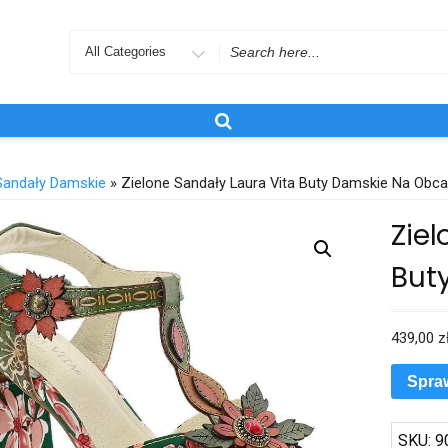
Search
for
Sandały Damskie
» Zielone Sandały Laura Vita Buty Damskie Na Obca
Ziel
But
439,00
z
Spra
SKU:
9