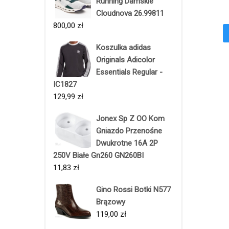
Running Damskie
Cloudnova 26.99811
800,00
zł
Koszulka adidas
Originals Adicolor
Essentials Regular -
IC1827
129,99
zł
Jonex Sp Z OO Kom
Gniazdo Przenośne
Dwukrotne 16A 2P
250V Białe Gn260 GN260BI
11,83
zł
Gino Rossi Botki N577
Brązowy
119,00
zł