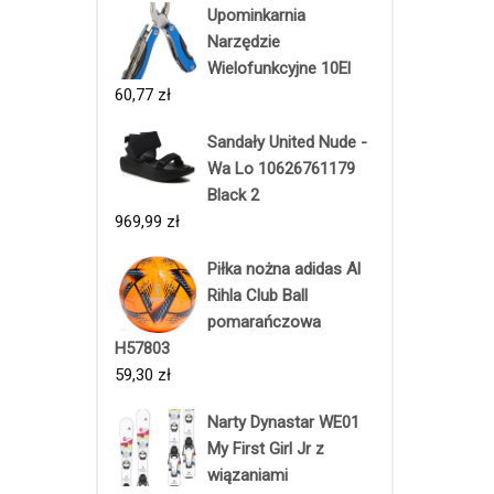
Upominkarnia
Narzędzie
Wielofunkcyjne 10El
60,77
zł
Sandały United Nude -
Wa Lo 10626761179
Black 2
969,99
zł
Piłka nożna adidas Al
Rihla Club Ball
pomarańczowa
H57803
59,30
zł
Narty Dynastar WE01
My First Girl Jr z
wiązaniami