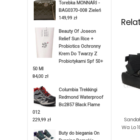
Torebka MONNARI -
BAG0370-008 Zieleń
149,99
zł
Rela
Beauty Of Joseon
Relief Sun Rice +
Probiotics Ochronny
Krem Do Twarzy Z
Probiotykami Spf 50+
50 Ml
84,00
zł
Columbia Trekkingi
Redmond Waterproof
Bc2857 Black Flame
012
Sandał
229,99
zł
Wa Lo 1
Buty do biegania On