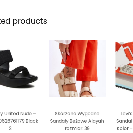
ted products
y United Nude –
Skórzane Wygodne
Levi’
0626761179 Black
Sandały Beżowe Alayah
Sandal
2
rozmiar: 39
Kolor 