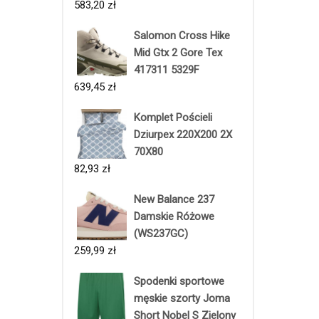
583,20
zł
Salomon Cross Hike
Mid Gtx 2 Gore Tex
417311 5329F
639,45
zł
Komplet Pościeli
Dziurpex 220X200 2X
70X80
82,93
zł
New Balance 237
Damskie Różowe
(WS237GC)
259,99
zł
Spodenki sportowe
męskie szorty Joma
Short Nobel S Zielony