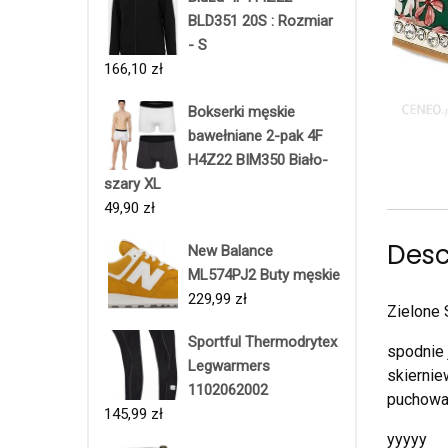
BLD351 20S : Rozmiar
- S
166,10
zł
Bokserki męskie
bawełniane 2-pak 4F
H4Z22 BIM350 Biało-
szary XL
49,90
zł
Desc
New Balance
ML574PJ2 Buty męskie
229,99
zł
Zielone 
Sportful Thermodrytex
spodnie 
Legwarmers
skiernie
1102062002
puchow
145,99
zł
yyyyy