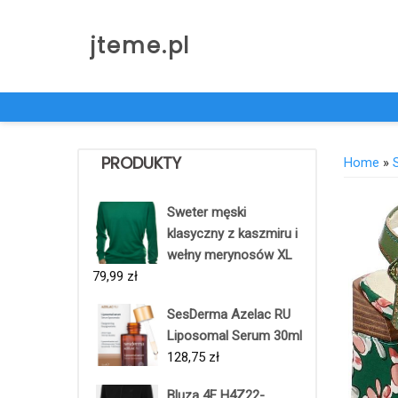
Skip
to
jteme.pl
content
PRODUKTY
Home
»
Sweter męski
klasyczny z kaszmiru i
wełny merynosów XL
79,99
zł
SesDerma Azelac RU
Liposomal Serum 30ml
128,75
zł
Bluza 4F H4Z22-