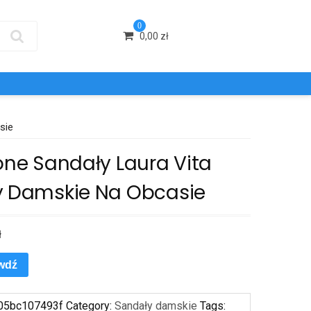
0
0,00
zł
sie
one Sandały Laura Vita
y Damskie Na Obcasie
ł
wdź
05bc107493f
Category:
Sandały damskie
Tags: