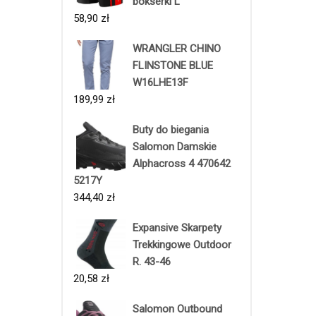
bokserki L
58,90
zł
WRANGLER CHINO
FLINSTONE BLUE
W16LHE13F
189,99
zł
Buty do biegania
Salomon Damskie
Alphacross 4 470642
5217Y
344,40
zł
Expansive Skarpety
Trekkingowe Outdoor
R. 43-46
20,58
zł
Salomon Outbound