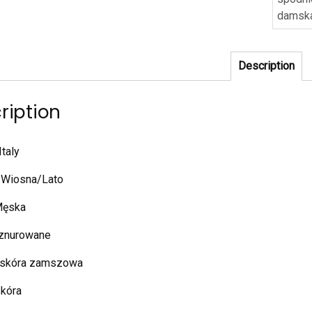
damsk
Description
ription
Italy
:Wiosna/Lato
Męska
znurowane
:skóra zamszowa
skóra