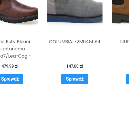
ie Buty Blauer
COLUMBIA172M6481184
10
uantanamo
a7/Lea-Cog –
Brązowy
479,99
zł
147,00
zł
Sprawdź
Sprawdź