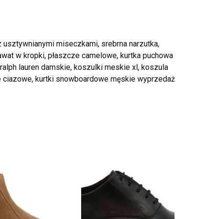
z usztywnianymi miseczkami, srebrna narzutka,
rawat w kropki, płaszcze camelowe, kurtka puchowa
 ralph lauren damskie, koszulki meskie xl, koszula
we ciazowe, kurtki snowboardowe męskie wyprzedaż