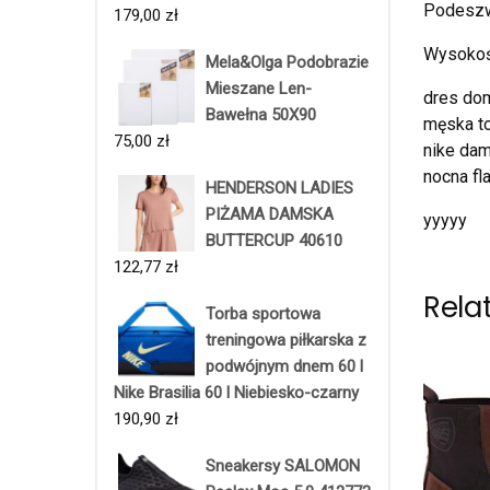
Podesz
179,00
zł
Wysokoś
Mela&Olga Podobrazie
Mieszane Len-
dres dom
Bawełna 50X90
męska to
75,00
zł
nike dam
nocna fl
HENDERSON LADIES
PIŻAMA DAMSKA
yyyyy
BUTTERCUP 40610
122,77
zł
Rela
Torba sportowa
treningowa piłkarska z
podwójnym dnem 60 l
Nike Brasilia 60 l Niebiesko-czarny
190,90
zł
Sneakersy SALOMON