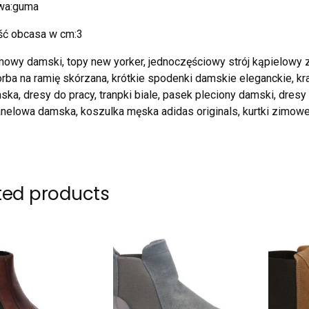
wa:guma
ć obcasa w cm:3
owy damski, topy new yorker, jednoczęściowy strój kąpielowy 
rba na ramię skórzana, krótkie spodenki damskie eleganckie, k
ska, dresy do pracy, tranpki biale, pasek pleciony damski, dresy
anelowa damska, koszulka męska adidas originals, kurtki zimo
ted products