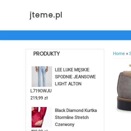
Skip
to
jteme.pl
content
PRODUKTY
Home
»
LEE LUKE MĘSKIE
SPODNIE JEANSOWE
LIGHT ALTON
L719OWJU
219,99
zł
Black Diamond Kurtka
Stormline Stretch
Czerwony