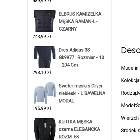
489,99
zł
ELBRUS KAMIZELKA
MĘSKA RAMAN-L-
CZARNY
243,99
zł
Desc
Dres Adidas 3S
Gk9977 : Rozmiar - 10
- 204 Cm
Made in:
298,10
zł
Kolekcja
Sweter męski s.Oliver
Rodzaj:
niebieski - L BAWEŁNA
MODAL
Model:S
195,99
zł
Wierzch
KURTKA MĘSKA
czarna ELEGANCKA
Środek:
ROZM. 58