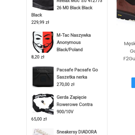
Reelax Moc 5.0 412773
26 M0 Black Black
Black
229,99
zł
M-Tac Naszywka
Anonymous
Męsk
Black/Poland
G
8,20
zł
F2Gu
Pacsafe Pacsafe Go
Saszetka nerka
270,00
zł
Gerda Zapięcie
Rowerowe Contra
900/10V
65,00
zł
Sneakersy DIADORA