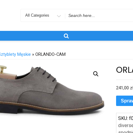
Search
for
Sztyblety Męskie
» ORLANDO-CAM
OR
241,00
z
Spra
SKU:
f
divers
spodni