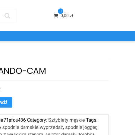
0
0,00
zł
LANDO-CAM
ł
wdź
0e71afca436
Category:
Sztyblety męskie
Tags:
e spodnie damskie wyprzedaż
,
spodnie jogger
,
e z wysokim stanem
,
sweter damski
,
torebka