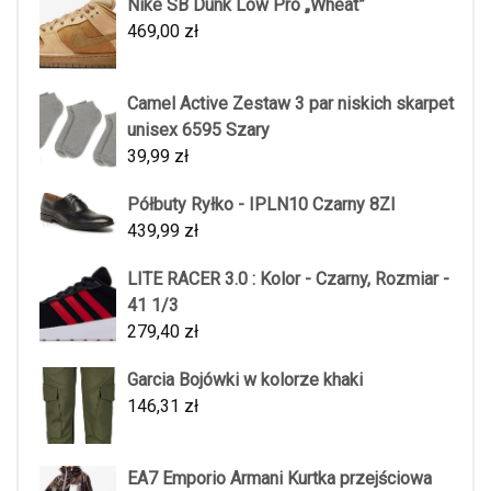
Nike SB Dunk Low Pro „Wheat”
469,00
zł
Camel Active Zestaw 3 par niskich skarpet
unisex 6595 Szary
39,99
zł
Półbuty Ryłko - IPLN10 Czarny 8ZI
439,99
zł
LITE RACER 3.0 : Kolor - Czarny, Rozmiar -
41 1/3
279,40
zł
Garcia Bojówki w kolorze khaki
146,31
zł
EA7 Emporio Armani Kurtka przejściowa