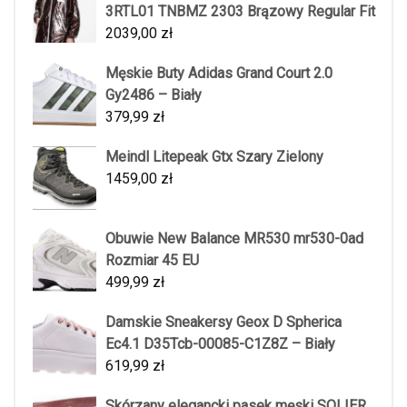
3RTL01 TNBMZ 2303 Brązowy Regular Fit
2039,00
zł
Męskie Buty Adidas Grand Court 2.0
Gy2486 – Biały
379,99
zł
Meindl Litepeak Gtx Szary Zielony
1459,00
zł
Obuwie New Balance MR530 mr530-0ad
Rozmiar 45 EU
499,99
zł
Damskie Sneakersy Geox D Spherica
Ec4.1 D35Tcb-00085-C1Z8Z – Biały
619,99
zł
Skórzany elegancki pasek męski SOLIER