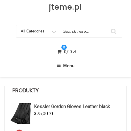
Skip
jteme.pl
to
content
Search
for
0
0,00
zł
Menu
PRODUKTY
Kessler Gordon Gloves Leather black
375,00
zł