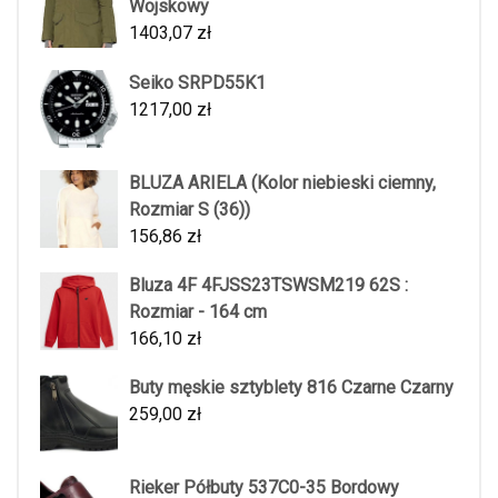
Wojskowy
1403,07
zł
Seiko SRPD55K1
1217,00
zł
BLUZA ARIELA (Kolor niebieski ciemny,
Rozmiar S (36))
156,86
zł
Bluza 4F 4FJSS23TSWSM219 62S :
Rozmiar - 164 cm
166,10
zł
Buty męskie sztyblety 816 Czarne Czarny
259,00
zł
Rieker Półbuty 537C0-35 Bordowy