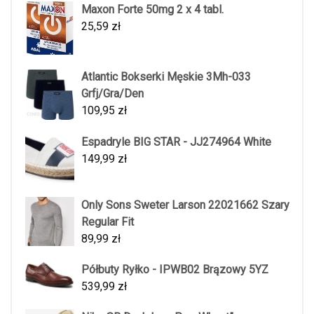
Maxon Forte 50mg 2 x 4 tabl.
25,59
zł
Atlantic Bokserki Męskie 3Mh-033
Grfj/Gra/Den
109,95
zł
Espadryle BIG STAR - JJ274964 White
149,99
zł
Only Sons Sweter Larson 22021662 Szary
Regular Fit
89,99
zł
Półbuty Ryłko - IPWB02 Brązowy 5YZ
539,99
zł