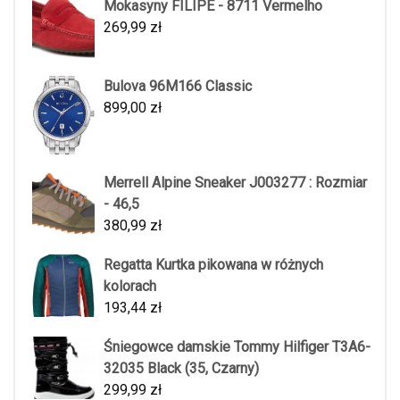
Mokasyny FILIPE - 8711 Vermelho
269,99
zł
Bulova 96M166 Classic
899,00
zł
Merrell Alpine Sneaker J003277 : Rozmiar
- 46,5
380,99
zł
Regatta Kurtka pikowana w różnych
kolorach
193,44
zł
Śniegowce damskie Tommy Hilfiger T3A6-
32035 Black (35, Czarny)
299,99
zł