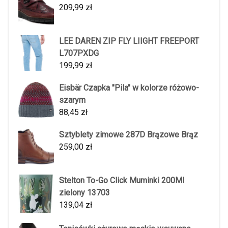
209,99
zł
LEE DAREN ZIP FLY LIIGHT FREEPORT
L707PXDG
199,99
zł
Eisbär Czapka "Pila" w kolorze różowo-
szarym
88,45
zł
Sztyblety zimowe 287D Brązowe Brąz
259,00
zł
Stelton To-Go Click Muminki 200Ml
zielony 13703
139,04
zł