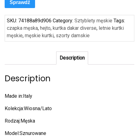
Sprawdź
SKU:
74188a89d906
Category:
Sztyblety męskie
Tags:
czapka męska
,
hejto
,
kurtka dakar diverse
,
letnie kurtki
męskie
,
męskie kurtki
,
szorty damskie
Description
Description
Made in:Italy
Kolekcja:Wiosna/Lato
Rodzaj:Męska
Model:Sznurowane