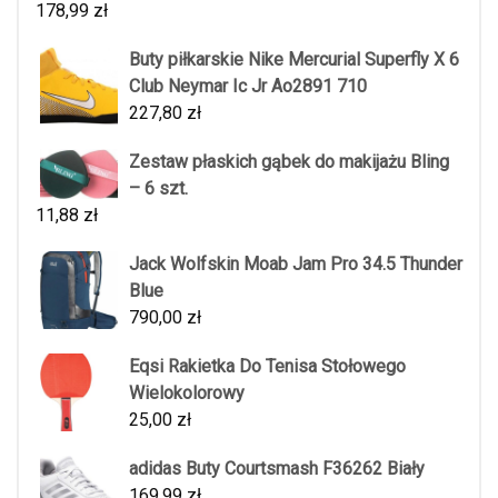
178,99
zł
Buty piłkarskie Nike Mercurial Superfly X 6
Club Neymar Ic Jr Ao2891 710
227,80
zł
Zestaw płaskich gąbek do makijażu Bling
– 6 szt.
11,88
zł
Jack Wolfskin Moab Jam Pro 34.5 Thunder
Blue
790,00
zł
Eqsi Rakietka Do Tenisa Stołowego
Wielokolorowy
25,00
zł
adidas Buty Courtsmash F36262 Biały
169,99
zł