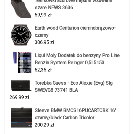
Tenisówki ażurowe męskie wsuwane
szare NEWS 3636
59,99
zł
Earth wood Centurion ciemnobrązowo-
czarny
306,95
zł
Liqui Moly Dodatek do benzyny Pro Line
Benzin System Reinger 0,5l 5153
62,35
zł
Torebka Guess - Eco Alexie (Evg) Slg
SWEVG8 73741 BLA
269,99
zł
Sleeve BMW BMCS16PUCARTCBK 16"
czarny/black Carbon Tricolor
200,29
zł