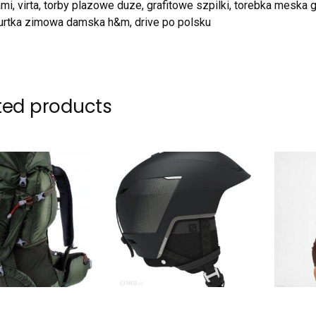
mi, virta, torby plazowe duze, grafitowe szpilki, torebka meska
kurtka zimowa damska h&m, drive po polsku
ted products