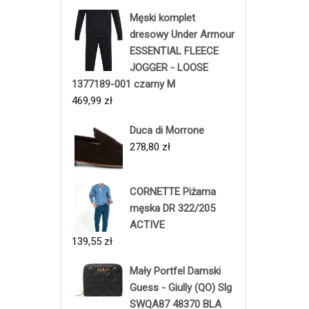
Męski komplet
dresowy Under Armour
ESSENTIAL FLEECE
JOGGER - LOOSE
1377189-001 czarny M
469,99
zł
Duca di Morrone
278,80
zł
CORNETTE Piżama
męska DR 322/205
ACTIVE
139,55
zł
Mały Portfel Damski
Guess - Giully (QO) Slg
SWQA87 48370 BLA