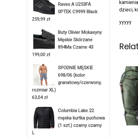
kamienia
Ravex A U253FA
dzieci, 
0PTEK C9999 Black
259,99
zł
yyyyy
Buty Olivier Mokasyny
Męskie Skórzane
Rela
894Ma Czarne 43
199,00
zł
SPODNIE MĘSKIE
698/06 (kolor
granatowy/czerwony,
rozmiar XL)
63,04
zł
Columbia Lake 22
męska kurtka puchowa
(1 szt.) czarny czarny
L