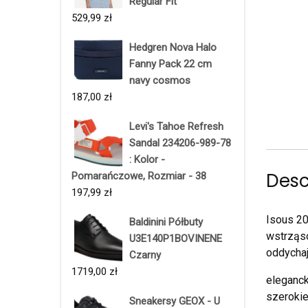
Regular Fit
529,99
zł
Hedgren Nova Halo
Fanny Pack 22 cm
navy cosmos
187,00
zł
Levi's Tahoe Refresh
Sandal 234206-989-78
: Kolor -
Desc
Pomarańczowe, Rozmiar - 38
197,99
zł
Isous 20
Baldinini Półbuty
wstrząsó
U3E140P1BOVINENE
oddychaj
Czarny
1719,00
zł
eleganck
szerokie
Sneakersy GEOX - U