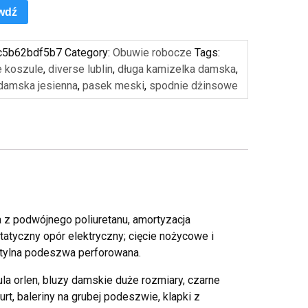
wdź
c5b62bdf5b7
Category:
Obuwie robocze
Tags:
e koszule
,
diverse lublin
,
długa kamizelka damska
,
 damska jesienna
,
pasek meski
,
spodnie dżinsowe
z podwójnego poliuretanu, amortyzacja
tatyczny opór elektryczny; cięcie nożycowe i
stylna podeszwa perforowana.
ula orlen, bluzy damskie duże rozmiary, czarne
rt, baleriny na grubej podeszwie, klapki z