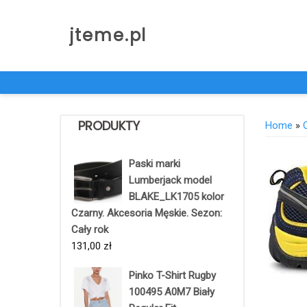
Skip
to
jteme.pl
content
PRODUKTY
Home
»
Paski marki
Lumberjack model
BLAKE_LK1705 kolor
Czarny. Akcesoria Męskie. Sezon:
Cały rok
131,00
zł
Pinko T-Shirt Rugby
100495 A0M7 Biały