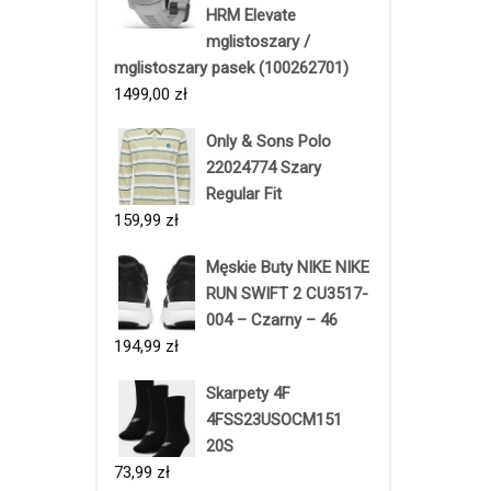
HRM Elevate
mglistoszary /
mglistoszary pasek (100262701)
1499,00
zł
Only & Sons Polo
22024774 Szary
Regular Fit
159,99
zł
Męskie Buty NIKE NIKE
RUN SWIFT 2 CU3517-
004 – Czarny – 46
194,99
zł
Skarpety 4F
4FSS23USOCM151
20S
73,99
zł