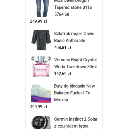
MUSTANG Oregon
Tapered stone 3116
5764 68
249,99
zł
Szlafrok męski Cawo
Basic Anthracite
408,81
zł
Versace Bright Crystal
Woda Toaletowa 30ml
162,69
zł
Buty do biegania New
Balance Fuelcell Tc
Mrcxcp
499,99
zł
Garmin Instinct 2 Solar
z czujnikiem tętna