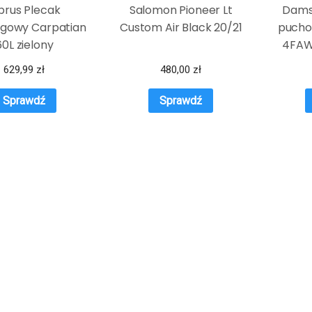
brus Plecak
Salomon Pioneer Lt
Dams
ngowy Carpatian
Custom Air Black 20/21
pucho
60L zielony
4FAW
629,99
zł
480,00
zł
Sprawdź
Sprawdź