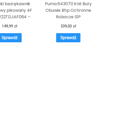
ki bezrękawnik
Puma 643070 Knit Buty
wy pikowany 4F
Obuwie Bhp Ochronne
22TDJAF064 –
Robocze S1P
brązowy
149,99
zł
539,00
zł
Sprawdź
Sprawdź