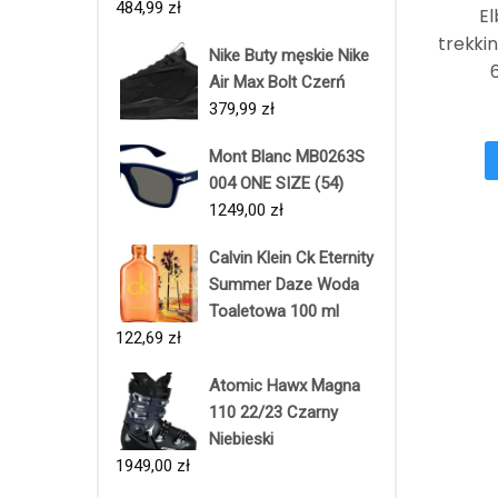
484,99
zł
El
trekki
Nike Buty męskie Nike
Air Max Bolt Czerń
379,99
zł
Mont Blanc MB0263S
004 ONE SIZE (54)
1249,00
zł
Calvin Klein Ck Eternity
Summer Daze Woda
Toaletowa 100 ml
122,69
zł
Atomic Hawx Magna
110 22/23 Czarny
Niebieski
1949,00
zł