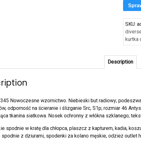
Spra
SKU:
a
divers
kurtka
Description
ription
345 Nowoczesne wzornictwo. Niebieski but radiowy; podeszwa 
w, odporność na ścieranie i ślizganie Src, S1p; rozmiar 46 Antys
ąca tkanina siatkowa. Nosek ochronny z włókna szklanego; tek
ie spodnie w kratę dla chłopca, plaszcz z kapturem, kadia, kosz
 spodnie z dziurami, spodenki za kolano męskie, odzież outlet hu