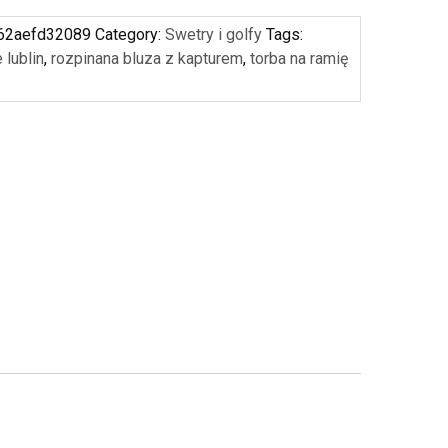
62aefd32089
Category:
Swetry i golfy
Tags:
 lublin
,
rozpinana bluza z kapturem
,
torba na ramię