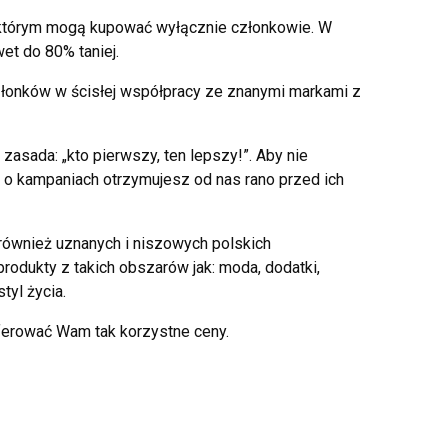
 w którym mogą kupować wyłącznie członkowie. W
et do 80% taniej.
złonków w ścisłej współpracy ze znanymi markami z
asada: „kto pierwszy, ten lepszy!”. Aby nie
 o kampaniach otrzymujesz od nas rano przed ich
również uznanych i niszowych polskich
rodukty z takich obszarów jak: moda, dodatki,
tyl życia.
erować Wam tak korzystne ceny.