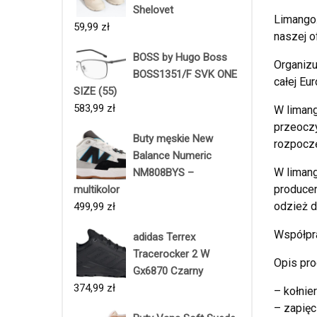
Shelovet
Limango.
59,99
zł
naszej o
BOSS by Hugo Boss
Organizu
BOSS1351/F SVK ONE
całej Eur
SIZE (55)
583,99
zł
W limang
przeoczy
Buty męskie New
rozpoczę
Balance Numeric
W limang
NM808BYS –
producen
multikolor
odzież d
499,99
zł
Współpr
adidas Terrex
Tracerocker 2 W
Opis pro
Gx6870 Czarny
374,99
zł
– kołnier
– zapięc