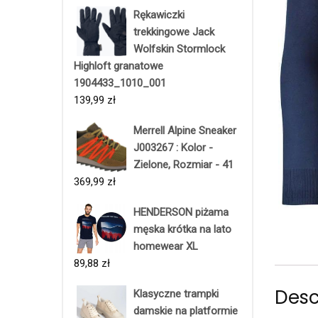
Rękawiczki
trekkingowe Jack
Wolfskin Stormlock
Highloft granatowe
1904433_1010_001
139,99
zł
Merrell Alpine Sneaker
J003267 : Kolor -
Zielone, Rozmiar - 41
369,99
zł
HENDERSON piżama
męska krótka na lato
homewear XL
89,88
zł
Desc
Klasyczne trampki
damskie na platformie