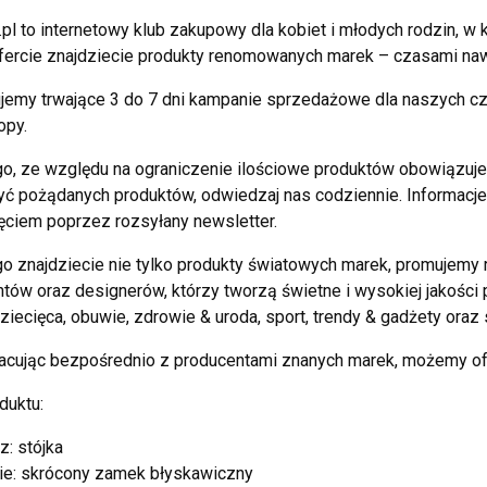
pl to internetowy klub zakupowy dla kobiet i młodych rodzin,
fercie znajdziecie produkty renomowanych marek – czasami naw
jemy trwające 3 do 7 dni kampanie sprzedażowe dla naszych c
opy.
o, ze względu na ograniczenie ilościowe produktów obowiązuje z
ć pożądanych produktów, odwiedzaj nas codziennie. Informacje
ciem poprzez rozsyłany newsletter.
o znajdziecie nie tylko produkty światowych marek, promujemy 
tów oraz designerów, którzy tworzą świetne i wysokiej jakości p
ziecięca, obuwie, zdrowie & uroda, sport, trendy & gadżety oraz s
acując bezpośrednio z producentami znanych marek, możemy of
duktu:
z: stójka
ie: skrócony zamek błyskawiczny