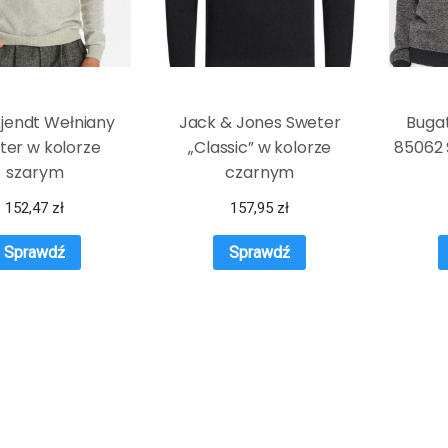
jendt Wełniany
Jack & Jones Sweter
Bugat
ter w kolorze
„Classic” w kolorze
85062 
szarym
czarnym
152,47
zł
157,95
zł
Sprawdź
Sprawdź