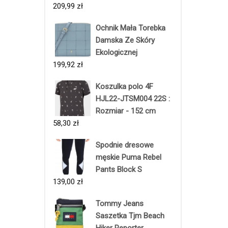
209,99
zł
Ochnik Mała Torebka
Damska Ze Skóry
Ekologicznej
199,92
zł
Koszulka polo 4F
HJL22-JTSM004 22S :
Rozmiar - 152 cm
58,30
zł
Spodnie dresowe
męskie Puma Rebel
Pants Block S
139,00
zł
Tommy Jeans
Saszetka Tjm Beach
Hiker Reporter