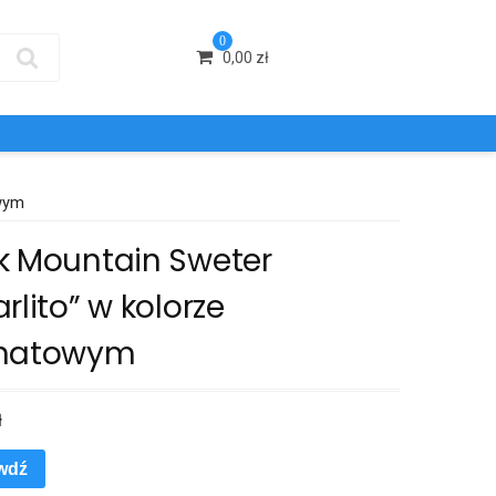
0
0,00
zł
owym
k Mountain Sweter
rlito” w kolorze
natowym
ł
wdź