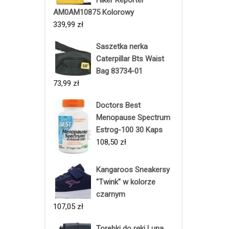
AM0AM10875 Kolorowy
339,99
zł
Saszetka nerka
Caterpillar Bts Waist
Bag 83734-01
73,99
zł
Doctors Best
Menopause Spectrum
Estrog-100 30 Kaps
108,50
zł
Kangaroos Sneakersy
"Twink" w kolorze
czarnym
107,05
zł
Torebki do ręki Luna