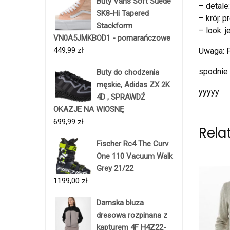
Buty Vans Soft Suede
– detale:
SK8-Hi Tapered
– krój: p
Stackform
– look: 
VN0A5JMKBOD1 - pomarańczowe
449,99
zł
Uwaga: P
spodnie 
Buty do chodzenia
męskie, Adidas ZX 2K
yyyyy
4D , SPRAWDŹ
OKAZJE NA WIOSNĘ
699,99
zł
Rela
Fischer Rc4 The Curv
One 110 Vacuum Walk
Grey 21/22
1199,00
zł
Damska bluza
dresowa rozpinana z
kapturem 4F H4Z22-