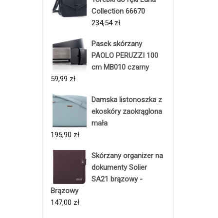
Collection 66670
234,54
zł
Pasek skórzany
PAOLO PERUZZI 100
cm MB010 czarny
59,99
zł
Damska listonoszka z
ekoskóry zaokrąglona
mała
195,90
zł
Skórzany organizer na
dokumenty Solier
SA21 brązowy -
Brązowy
147,00
zł