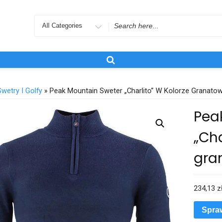
Search
for
Swetry I Golfy
» Peak Mountain Sweter „Charlito” W Kolorze Granat
Pea
„Cha
gra
234,13
z
Spra