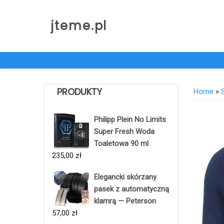
Skip
to
jteme.pl
content
PRODUKTY
Home
»
Philipp Plein No Limits
Super Fresh Woda
Toaletowa 90 ml
235,00
zł
Elegancki skórzany
pasek z automatyczną
klamrą — Peterson
57,00
zł