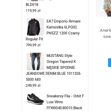
BLD018
119,99
zł
EA7 Emporio Armani
Kamizelka 6LPQ02
Anerk
PN5ZZ 1200 Czarny
swe
Regular Fit
799,99
zł
MUSTANG Style
Oregon Tapered K
MĘSKIE SPODNIE
JEANSOWE DENIM BLUE 1011326
5000 683
249,99
zł
Sneakersy Fila - Orbit F
Low Wmn
FFW0040.80010 Black