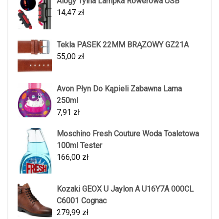
Alogy Tylna Lampka Rowerowa USB
14,47
zł
Tekla PASEK 22MM BRĄZOWY GZ21A
55,00
zł
Avon Płyn Do Kąpieli Zabawna Lama
250ml
7,91
zł
Moschino Fresh Couture Woda Toaletowa
100ml Tester
166,00
zł
Kozaki GEOX U Jaylon A U16Y7A 000CL
C6001 Cognac
279,99
zł