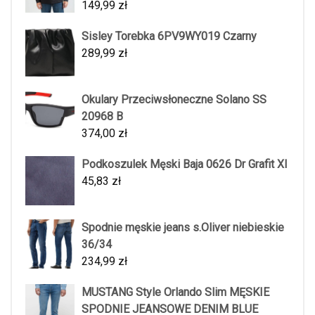
149,99
zł
Sisley Torebka 6PV9WY019 Czarny
289,99
zł
Okulary Przeciwsłoneczne Solano SS
20968 B
374,00
zł
Podkoszulek Męski Baja 0626 Dr Grafit Xl
45,83
zł
Spodnie męskie jeans s.Oliver niebieskie
36/34
234,99
zł
MUSTANG Style Orlando Slim MĘSKIE
SPODNIE JEANSOWE DENIM BLUE