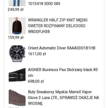
1013418 5000 583
249,99
zł
WRANGLER HALF ZIP KNIT MĘSKI
SWETER ROZPINANY DELICIOSO
W8D0PJH38
159,99
zł
Orient Automatic Diver RAAA0D01B1HB
1611,00
zł
AIGNER Business Pas Skórzany black 85
cm
698,00
zł
Buty Sneakersy Męskie Merrell Vapor
Glove 3 Luna LTR , SPRAWDŹ OKAZJE NA
WIOSNĘ