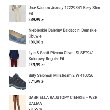
Jack&Jones Jeansy 12229841 Biały Slim
Fit
289,99
zł
Niebieskie Baleriny Baldaccini Damskie
Obuwie
189,00
zł
Lyle & Scott Piżama Clive LSLSET941
Kolorowy Regular Fit
239,99
zł
Buty Salomon Millstream 2 W 410356
371,99
zł
GABRIELLA RAJSTOPY CIENKIE – WZR
DALMA
24,65
zł