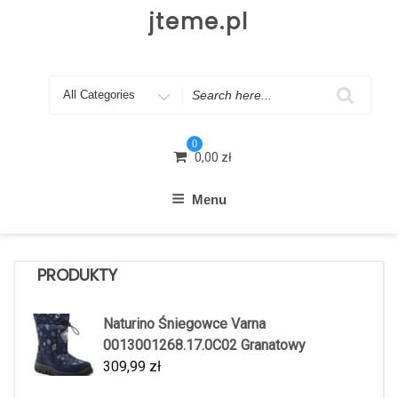
Skip
jteme.pl
to
content
Search
for
0
0,00
zł
Menu
PRODUKTY
Naturino Śniegowce Varna
0013001268.17.0C02 Granatowy
309,99
zł