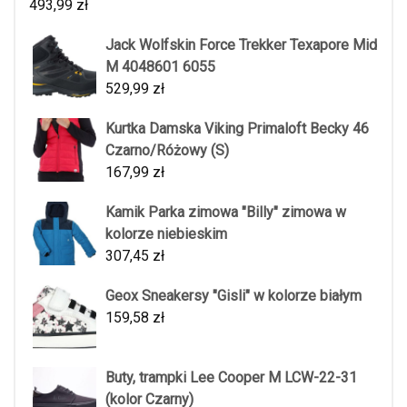
493,99
zł
Jack Wolfskin Force Trekker Texapore Mid
M 4048601 6055
529,99
zł
Kurtka Damska Viking Primaloft Becky 46
Czarno/Różowy (S)
167,99
zł
Kamik Parka zimowa "Billy" zimowa w
kolorze niebieskim
307,45
zł
Geox Sneakersy "Gisli" w kolorze białym
159,58
zł
Buty, trampki Lee Cooper M LCW-22-31
(kolor Czarny)