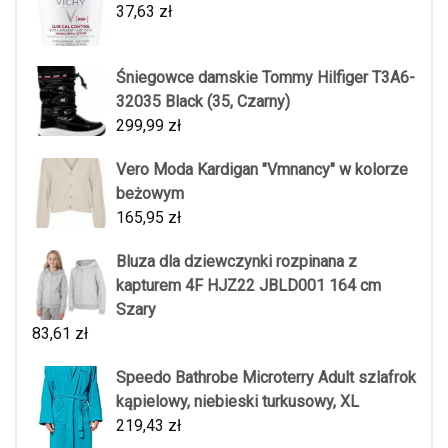
37,63
zł
Śniegowce damskie Tommy Hilfiger T3A6-
32035 Black (35, Czarny)
299,99
zł
Vero Moda Kardigan "Vmnancy" w kolorze
beżowym
165,95
zł
Bluza dla dziewczynki rozpinana z
kapturem 4F HJZ22 JBLD001 164 cm
Szary
83,61
zł
Speedo Bathrobe Microterry Adult szlafrok
kąpielowy, niebieski turkusowy, XL
219,43
zł