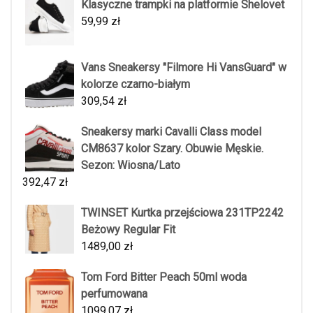
Klasyczne trampki na platformie Shelovet
59,99
zł
Vans Sneakersy "Filmore Hi VansGuard" w
kolorze czarno-białym
309,54
zł
Sneakersy marki Cavalli Class model
CM8637 kolor Szary. Obuwie Męskie.
Sezon: Wiosna/Lato
392,47
zł
TWINSET Kurtka przejściowa 231TP2242
Beżowy Regular Fit
1489,00
zł
Tom Ford Bitter Peach 50ml woda
perfumowana
1099,07
zł