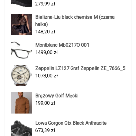
279,99
zł
Bielizna-Liu black chemise M (czarna
halka)
148,20
zł
Montblanc Mb0217O 001
1499,00
zł
Zeppelin LZ127 Graf Zeppelin ZE_7666_5
1078,00
zł
Brązowy Golf Męski
199,00
zł
Lowa Gorgon Gtx Black Anthracite
673,39
zł