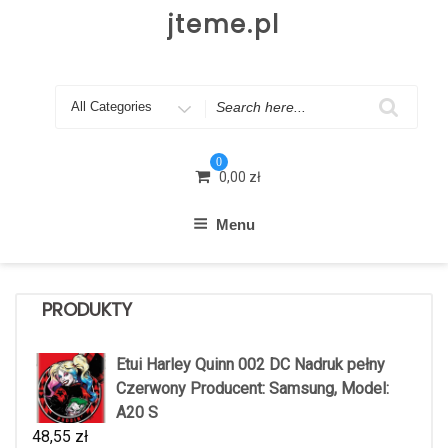
Skip
jteme.pl
to
content
Search
for
0
0,00
zł
Menu
PRODUKTY
Etui Harley Quinn 002 DC Nadruk pełny
Czerwony Producent: Samsung, Model:
A20 S
48,55
zł