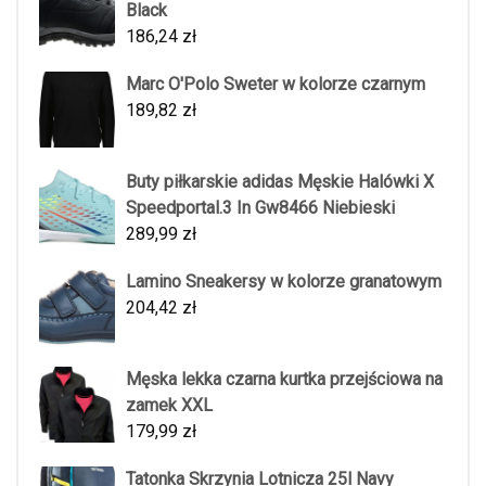
Black
186,24
zł
Marc O'Polo Sweter w kolorze czarnym
189,82
zł
Buty piłkarskie adidas Męskie Halówki X
Speedportal.3 In Gw8466 Niebieski
289,99
zł
Lamino Sneakersy w kolorze granatowym
204,42
zł
Męska lekka czarna kurtka przejściowa na
zamek XXL
179,99
zł
Tatonka Skrzynia Lotnicza 25l Navy