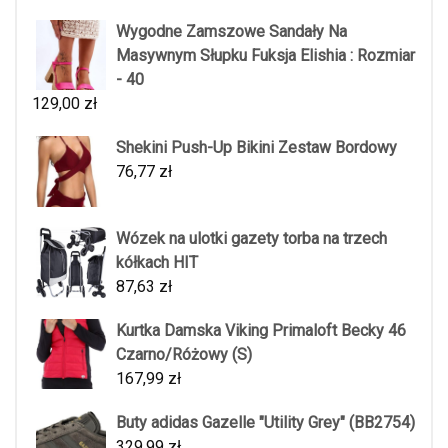
Wygodne Zamszowe Sandały Na
Masywnym Słupku Fuksja Elishia : Rozmiar
- 40
129,00
zł
Shekini Push-Up Bikini Zestaw Bordowy
76,77
zł
Wózek na ulotki gazety torba na trzech
kółkach HIT
87,63
zł
Kurtka Damska Viking Primaloft Becky 46
Czarno/Różowy (S)
167,99
zł
Buty adidas Gazelle "Utility Grey" (BB2754)
329,99
zł