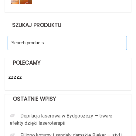
SZUKAJ PRODUKTU
Search
for:
POLECAMY
zzzzz
OSTATNIE WPISY
Depilacja laserowa w Bydgoszczy — trwałe
efekty dzięki laseroterapii
Filippo koturny i sandały damskie Rieker — styl i