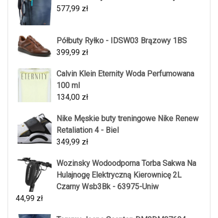
577,99
zł
Półbuty Ryłko - IDSW03 Brązowy 1BS
399,99
zł
Calvin Klein Eternity Woda Perfumowana
100 ml
134,00
zł
Nike Męskie buty treningowe Nike Renew
Retaliation 4 - Biel
349,99
zł
Wozinsky Wodoodporna Torba Sakwa Na
Hulajnogę Elektryczną Kierownicę 2L
Czarny Wsb3Bk - 63975-Uniw
44,99
zł