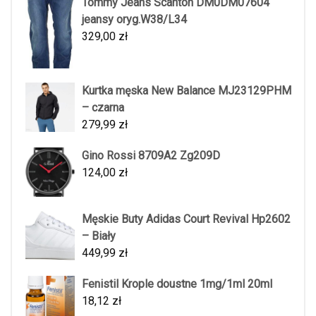
Tommy Jeans Scanton DM0DM07604
jeansy oryg.W38/L34
329,00
zł
Kurtka męska New Balance MJ23129PHM
– czarna
279,99
zł
Gino Rossi 8709A2 Zg209D
124,00
zł
Męskie Buty Adidas Court Revival Hp2602
– Biały
449,99
zł
Fenistil Krople doustne 1mg/1ml 20ml
18,12
zł