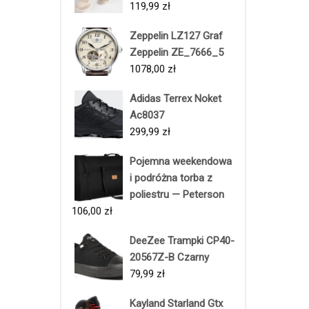
119,99
zł
Zeppelin LZ127 Graf
Zeppelin ZE_7666_5
1078,00
zł
Adidas Terrex Noket
Ac8037
299,99
zł
Pojemna weekendowa
i podróżna torba z
poliestru — Peterson
106,00
zł
DeeZee Trampki CP40-
20567Z-B Czarny
79,99
zł
Kayland Starland Gtx