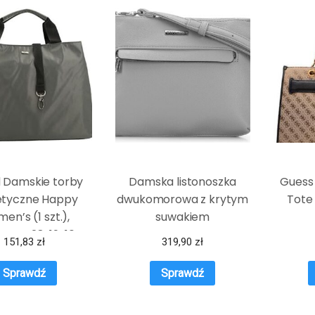
d Damskie torby
Damska listonoszka
Guess
etyczne Happy
dwukomorowa z krytym
Tote
en’s (1 szt.),
suwakiem
towy, 28x19x10,
151,83
zł
319,90
zł
ebki damskie
yntetyczne
Sprawdź
Sprawdź