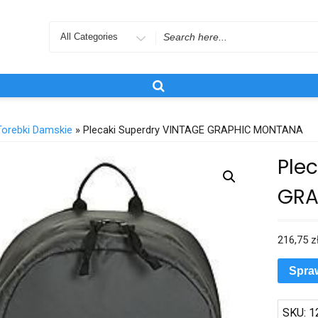
Search
for
Torebki Damskie
» Plecaki Superdry VINTAGE GRAPHIC MONTANA
Ple
GRA
216,75
z
Spra
SKU:
1