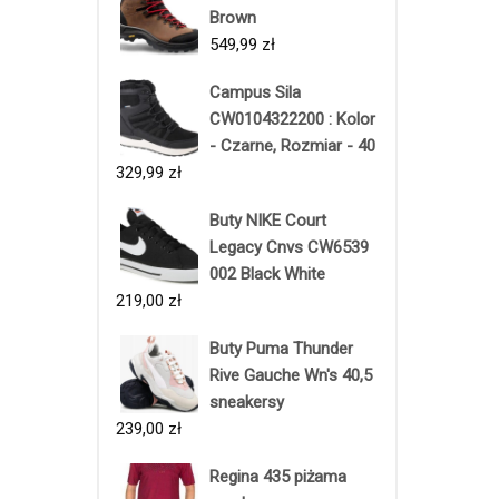
Brown
549,99
zł
Campus Sila
CW0104322200 : Kolor
- Czarne, Rozmiar - 40
329,99
zł
Buty NIKE Court
Legacy Cnvs CW6539
002 Black White
219,00
zł
Buty Puma Thunder
Rive Gauche Wn's 40,5
sneakersy
239,00
zł
Regina 435 piżama