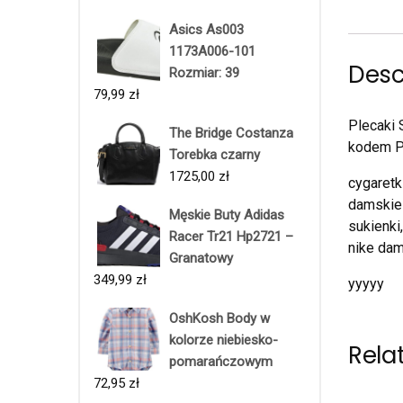
Asics As003
1173A006-101
Desc
Rozmiar: 39
79,99
zł
Plecaki
The Bridge Costanza
kodem 
Torebka czarny
1725,00
zł
cygaretk
damskie 
Męskie Buty Adidas
sukienki
Racer Tr21 Hp2721 –
nike dam
Granatowy
349,99
zł
yyyyy
OshKosh Body w
kolorze niebiesko-
Rela
pomarańczowym
72,95
zł