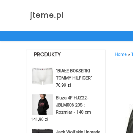
Skip
to
jteme.pl
content
PRODUKTY
Home
»
"BIAŁE BOKSERKI
TOMMY HILFIGER"
70,99
zł
Bluza 4F HJZ22-
JBLM006 20S :
Rozmiar - 140 cm
141,90
zł
Jack Wolfskin Upgrade