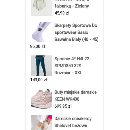
falbanką - Zielony
45,99
zł
Skarpety Sportowe Dc
sportswear Basic
Bawełna Biały (40 - 45)
86,00
zł
Spodnie 4F H4L22-
SPMD350 32S :
Rozmiar - XXL
143,00
zł
Buty miejskie damskie
KEEN WK400
699,95
zł
Damskie sneakersy
Shelovet beżowe