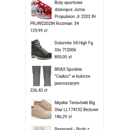
Buty sportowe
dziecięce Joma
Propulsion Jr 2202 IN
PRJW2202IN Rozmiar: 34
129,99
zł
Dolomite 54 High Fg
Gtx 712006
800,00
zł
BRAX Spodnie
"Cadizc" w kolorze
jasnoszarym
226,45
zł
Męskie Tenisówki Big
Star LL174132 Beżowe
186,29
zł
Reserved - Body z