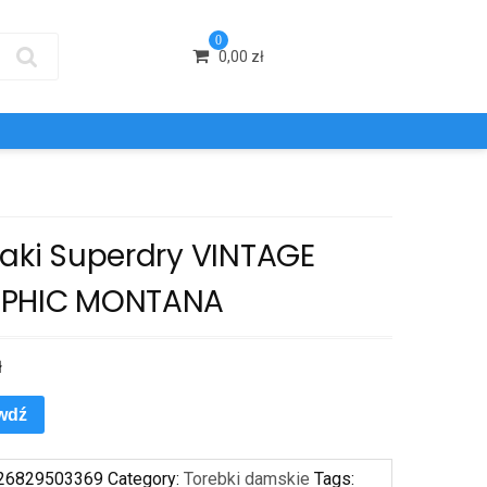
0
0,00
zł
caki Superdry VINTAGE
PHIC MONTANA
ł
wdź
26829503369
Category:
Torebki damskie
Tags: