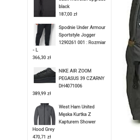
black
187,00
zł
Spodnie Under Armour
Sportstyle Jogger
1290261 001 : Rozmiar
- L
366,30
zł
NIKE AIR ZOOM
PEGASUS 39 CZARNY
DH4071006
389,99
zł
West Ham United
Męska Kurtka Z
Kapturem Shower
Hood Grey
470,71
zł