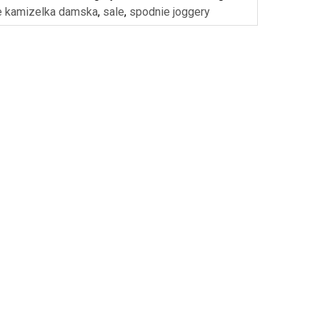
e kamizelka damska
,
sale
,
spodnie joggery