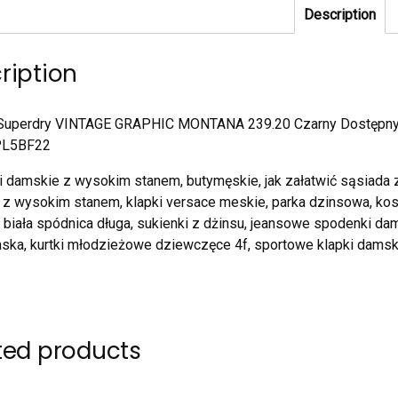
Description
ription
 Superdry VINTAGE GRAPHIC MONTANA 239.20 Czarny Dostępny w
PL5BF22
i damskie z wysokim stanem, butymęskie, jak załatwić sąsiada z 
z wysokim stanem, klapki versace meskie, parka dzinsowa, kos
, biała spódnica długa, sukienki z dżinsu, jeansowe spodenki da
ska, kurtki młodzieżowe dziewczęce 4f, sportowe klapki damsk
ted products