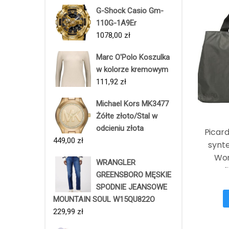
G-Shock Casio Gm-
110G-1A9Er
1078,00
zł
Marc O'Polo Koszulka
w kolorze kremowym
111,92
zł
Michael Kors MK3477
Żółte złoto/Stal w
odcieniu złota
Picar
449,00
zł
synt
Wom
WRANGLER
Grafi
GREENSBORO MĘSKIE
tor
SPODNIE JEANSOWE
s
MOUNTAIN SOUL W15QU822O
229,99
zł