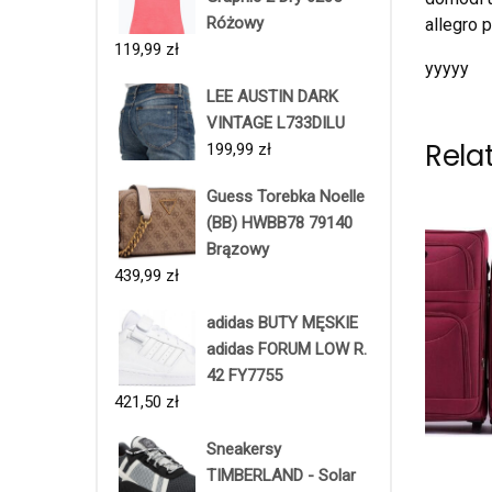
Różowy
allegro 
119,99
zł
yyyyy
LEE AUSTIN DARK
VINTAGE L733DILU
Rela
199,99
zł
Guess Torebka Noelle
(BB) HWBB78 79140
Brązowy
439,99
zł
adidas BUTY MĘSKIE
adidas FORUM LOW R.
42 FY7755
421,50
zł
Sneakersy
TIMBERLAND - Solar