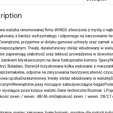
ription
a walizka renomowanej firmy WINGS stworzona z myślą o najba
ykonany z bardzo wytrzymałego i odpornego na zarysowanie 
Zewnętrzne, przyjemne w dotyku gumowe uchwyty oraz zamek sz
niepożądanym. Trwały, duraluminiowy stelaż wbudowany w wal
tóre zapewniają stabilność oraz lekkość prowadzenia w dowoln
 zamkiem błyskawicznym na dwie funkcjonalne komory. Specyfik
itryl, Butadien, Styren)4 łożyskowane kółka wykonane z mieszan
ieprzemakalne, odporne na zarysowania tworzywoŁatwość cz
powa rączkaDuraluminiowy, trwały stelaż wbudowany w walizk
icznymWewnętrzne pasy mocujące zabezpieczające bagażPoda
 wystające poza korpus walizki Dane techniczne:Rozmiar: LPo
ość zewn. / wewn.: 48/46 cmGłębokość zewn. / wewn.: 28/27 cm
brania, mielec zakopane, białe bojówki, spodnie dla niskich kobi