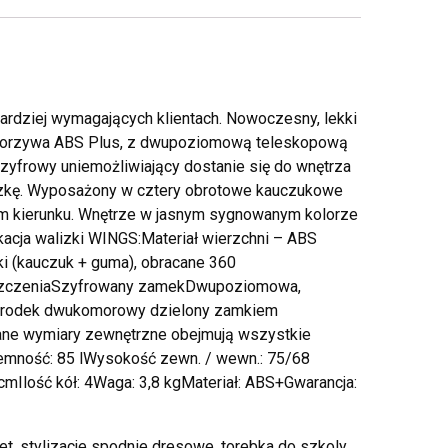
rdziej wymagających klientach. Nowoczesny, lekki
tworzywa ABS Plus, z dwupoziomową teleskopową
yfrowy uniemożliwiający dostanie się do wnętrza
izkę. Wyposażony w cztery obrotowe kauczukowe
ym kierunku. Wnętrze w jasnym sygnowanym kolorze
acja walizki WINGS:Materiał wierzchni – ABS
ki (kauczuk + guma), obracane 360
yszczeniaSzyfrowany zamekDwupoziomowa,
ęŚrodek dwukomorowy dzielony zamkiem
ne wymiary zewnętrzne obejmują wszystkie
jemność: 85 lWysokość zewn. / wewn.: 75/68
Ilość kół: 4Waga: 3,8 kgMateriał: ABS+Gwarancja:
et, stylizacje spodnie dresowe, torebka do szkoly,