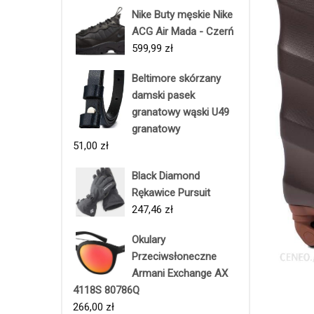
Nike Buty męskie Nike
ACG Air Mada - Czerń
599,99
zł
Beltimore skórzany
damski pasek
granatowy wąski U49
granatowy
51,00
zł
Black Diamond
Rękawice Pursuit
247,46
zł
Okulary
Przeciwsłoneczne
Armani Exchange AX
4118S 80786Q
266,00
zł