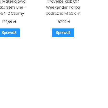
a Materiałowa
Travelite Kick Off
zka Semi Line –
Weekender Torba
554-2 Czarny
podróżna M 50 cm
petrol
199,99
zł
187,00
zł
Sprawdź
Sprawdź