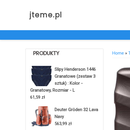
Skip
to
jteme.pl
content
PRODUKTY
Home
»
Slipy Henderson 1446
Granatowe (zestaw 3
sztuk) : Kolor -
Granatowy, Rozmiar - L
61,59
zł
Deuter Gröden 32 Lava
Navy
563,99
zł