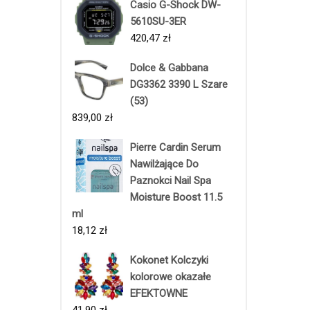
Casio G-Shock DW-
5610SU-3ER
420,47
zł
Dolce & Gabbana
DG3362 3390 L Szare
(53)
839,00
zł
Pierre Cardin Serum
Nawilżające Do
Paznokci Nail Spa
Moisture Boost 11.5
ml
18,12
zł
Kokonet Kolczyki
kolorowe okazałe
EFEKTOWNE
41,90
zł