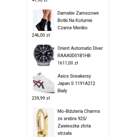
Damskie Zamszowe
Botki Na Koturnie
Czarne Meniko
246,00
zł
Orient Automatic Diver
RAAA0D01B1HB
1611,00
zł
Asics Sneakersy
Japan S 1191A212
Biały
239,99
zł
Mo-Biżuteria Charms
ze srebra 925/
Zawieszka złota
strzała