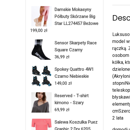
Damskie Mokasyny
Desc
Półbuty Skórzane Big
Star LL274457 Beżowe
199,00
zł
Luksusow
model w
Sensor Skarpety Race
rączką. 
Square Czarny
osobom 
36,99
zł
kółka, k
dzielone
Spokey Quattro 4W1
(Akrylon
Czarno Niebieskie
stopniN
149,00
zł
telesko
Reserved - T-shirt
błyskaw
kimono - Szary
elementy
69,99
zł
cmSzerok
2 lata
Salewa Koszulka Puez
Graphic 2 Dry 6205
domodi u