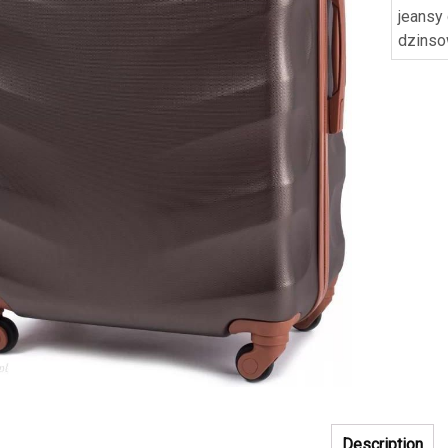
jeansy
dzins
Description