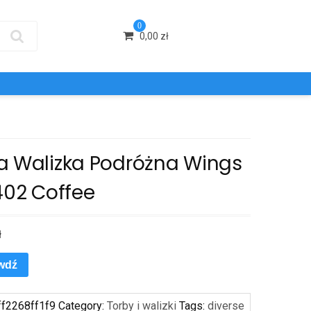
0
0,00
zł
a Walizka Podróżna Wings
402 Coffee
ł
wdź
ff2268ff1f9
Category:
Torby i walizki
Tags:
diverse