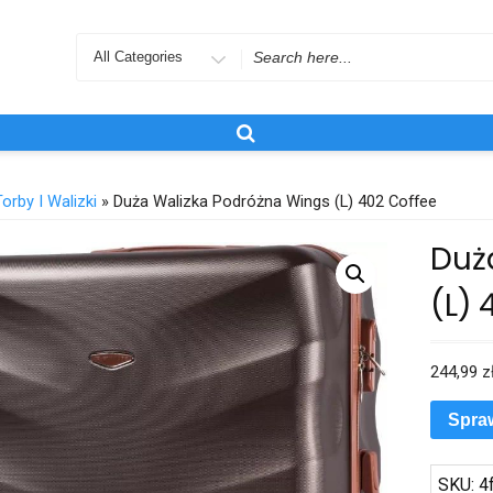
Search
for
Torby I Walizki
» Duża Walizka Podróżna Wings (L) 402 Coffee
Duż
(L) 
244,99
z
Spra
SKU:
4