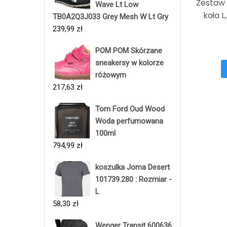
Zestaw 
Wave Lt Low
koła L
TB0A2Q3J033 Grey Mesh W Lt Gry
239,99
zł
POM POM Skórzane
sneakersy w kolorze
różowym
217,63
zł
Tom Ford Oud Wood
Woda perfumowana
100ml
794,99
zł
koszulka Joma Desert
101739.280 : Rozmiar -
L
58,30
zł
Wenger Transit 600636