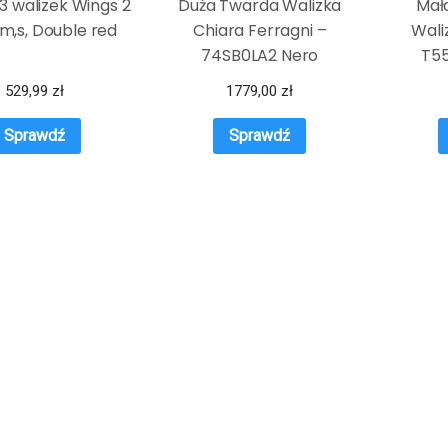
3 walizek Wings 2
Duża Twarda Walizka
Mał
,m,s, Double red
Chiara Ferragni –
Wali
74SB0LA2 Nero
T5
529,99
zł
1779,00
zł
Sprawdź
Sprawdź