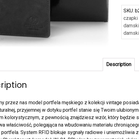
SKU:
b
czapki
damsk
damsk
Description
ription
y przez nas model portfela męskiego z kolekcji vintage posiada
turalnej, przyjemnej w dotyku portfel stanie się Twoim ulubio
m kolorystycznym, z pewnością znajdziesz wzór, który będzie s
a właściwość, polegająca na wbudowaniu materiału chroniącego
ę portfela. System RFID blokuje sygnały radiowe i uniemożliwia 