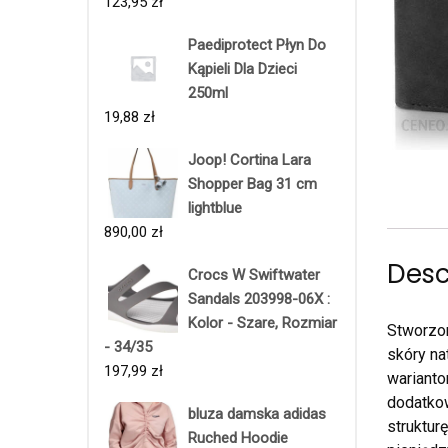
123,95
zł
Paediprotect Płyn Do
Kąpieli Dla Dzieci
250ml
19,88
zł
Joop! Cortina Lara
Shopper Bag 31 cm
lightblue
890,00
zł
Desc
Crocs W Swiftwater
Sandals 203998-06X :
Kolor - Szare, Rozmiar
Stworzon
- 34/35
skóry na
197,99
zł
warianto
dodatkow
bluza damska adidas
struktur
Ruched Hoodie