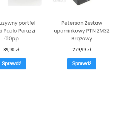
luzywny portfel
Peterson Zestaw
i Paolo Peruzzi
upominkowy PTN ZM32
010pp
Brązowy
89,90
zł
279,99
zł
Sprawdź
Sprawdź