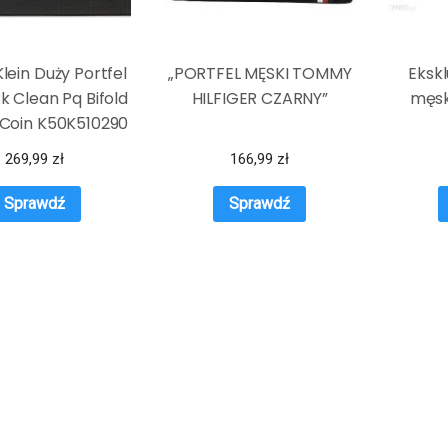
Klein Duży Portfel
„PORTFEL MĘSKI TOMMY
Eksk
k Clean Pq Bifold
HILFIGER CZARNY”
męsk
Coin K50K510290
Czarny
269,99
zł
166,99
zł
Sprawdź
Sprawdź