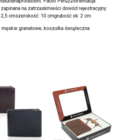
aturalnaproducent: Paolo Peruzziorientacja:
 zapinana na zatrzaskmieści dowód rejestracyjny:
 12,5 cmszerokość: 10 cmgrubość ok: 2 cm
e męskie granatowe, koszulka świąteczna