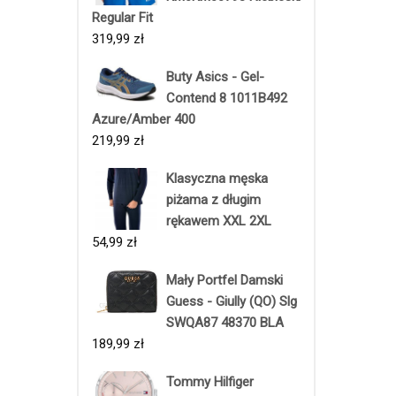
Regular Fit
319,99
zł
Buty Asics - Gel-
Contend 8 1011B492
Azure/Amber 400
219,99
zł
Klasyczna męska
piżama z długim
rękawem XXL 2XL
54,99
zł
Mały Portfel Damski
Guess - Giully (QO) Slg
SWQA87 48370 BLA
189,99
zł
Tommy Hilfiger