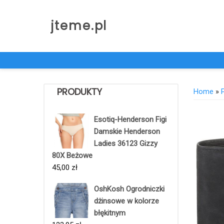
Skip
to
jteme.pl
content
PRODUKTY
Home
»
Esotiq-Henderson Figi
Damskie Henderson
Ladies 36123 Gizzy
80X Beżowe
45,00
zł
OshKosh Ogrodniczki
dżinsowe w kolorze
błękitnym