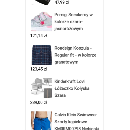
47,99
zł
Primigi Sneakersy w
kolorze szaro-
jasnoróżowym
121,14
zł
Roadsign Koszula -
Regular fit - w kolorze
granatowym
123,45
zł
Kinderkraft Lovi
Łóżeczko Kołyska
Szara
289,00
zł
Calvin Klein Swimwear
Szorty kąpielowe
KM0KM00798 Niebieski