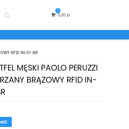
0
0,00
zł
OWY RFID IN-01-BR
TFEL MĘSKI PAOLO PERUZZI
RZANY BRĄZOWY RFID IN-
BR
wdź