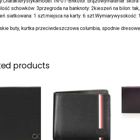
y.Charakterystykamodel: IN-01-BRkolor: brązowymateriał: skóra n
lość schowków: 3przegroda na banknoty: 2kieszeń na bilon: tak,
eń siatkowana: 1 szt.miejsca na karty: 6 szt.Wymiarywysokość:
skie buty, kurtka przeciwdeszczowa columbia, spodnie dresow
ted products