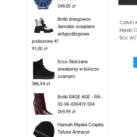
549,00
zł
Botki śniegowce
Calvin 
damskie ocieplane
Męski C
antypoślizgowa
5cc W/
podeszwa 41
91,00
zł
Ecco Skórzane
sneakersy w kolorze
czarnym
386,94
zł
Botki RAGE AGE - RA-
32-06-000419 534
269,99
zł
Hannah Męska Czapka
Tytusa Antracyt