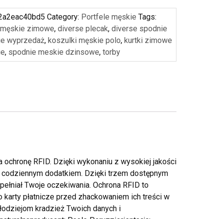
2a2eac40bd5
Category:
Portfele męskie
Tags:
 męskie zimowe
,
diverse plecak
,
diverse spodnie
ie wyprzedaż
,
koszulki męskie polo
,
kurtki zimowe
ie
,
spodnie meskie dzinsowe
,
torby
 ochronę RFID. Dzięki wykonaniu z wysokiej jakości
nym codziennym dodatkiem. Dzięki trzem dostępnym
pełniał Twoje oczekiwania. Ochrona RFID to
 karty płatnicze przed zhackowaniem ich treści w
złodziejom kradzież Twoich danych i