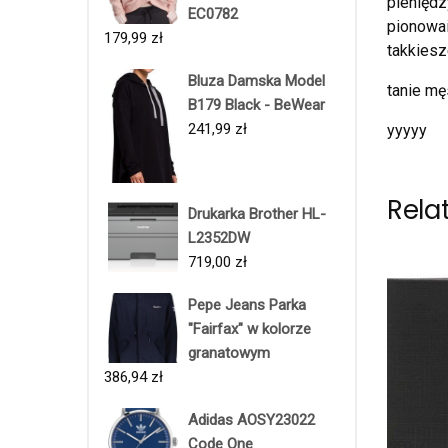
pieniędz
EC0782
pionowai
179,99
zł
takkiesz
Bluza Damska Model
tanie mę
B179 Black - BeWear
241,99
zł
yyyyy
Rela
Drukarka Brother HL-
L2352DW
719,00
zł
Pepe Jeans Parka
"Fairfax" w kolorze
granatowym
386,94
zł
Adidas AOSY23022
Code One