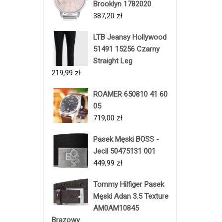
Brooklyn 1782020
387,20
zł
LTB Jeansy Hollywood
51491 15256 Czarny
Straight Leg
219,99
zł
ROAMER 650810 41 60
05
719,00
zł
Pasek Męski BOSS -
Jecil 50475131 001
449,99
zł
Tommy Hilfiger Pasek
Męski Adan 3.5 Texture
AM0AM10845
Brązowy