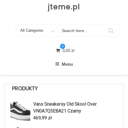
Skip
jteme.pl
to
content
Search
for
0
0,00
zł
Menu
PRODUKTY
Vans Sneakersy Old Skool Over
VN0A7Q5EBA21 Czarny
469,99
zł