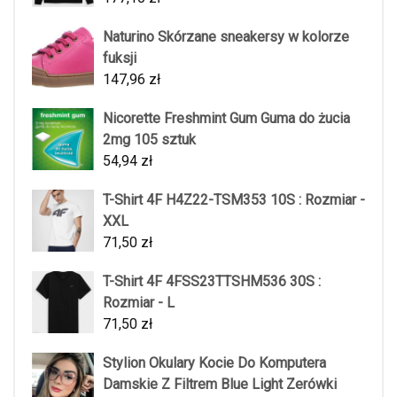
Naturino Skórzane sneakersy w kolorze
fuksji
147,96
zł
Nicorette Freshmint Gum Guma do żucia
2mg 105 sztuk
54,94
zł
T-Shirt 4F H4Z22-TSM353 10S : Rozmiar -
XXL
71,50
zł
T-Shirt 4F 4FSS23TTSHM536 30S :
Rozmiar - L
71,50
zł
Stylion Okulary Kocie Do Komputera
Damskie Z Filtrem Blue Light Zerówki