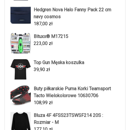
Hedgren Nova Halo Fanny Pack 22 cm
navy cosmos
187,00
zł
Bituxx® M17215
223,00
zł
Top Gun Męska koszulka
39,90
zł
Buty piłkarskie Puma Korki Teamsport
Tacto Wielokolorowe 10630706
108,99
zł
Bluza 4F 4FSS23TSWSF214 20S :
Rozmiar - M
177,10
zł