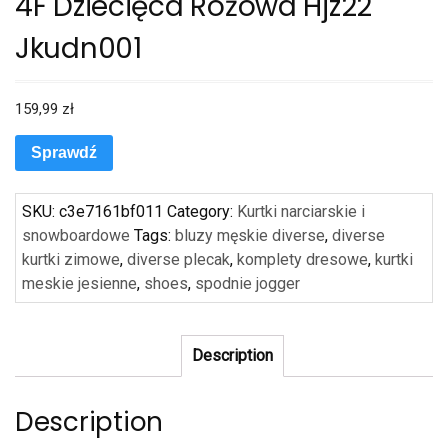
4F Dziecięca Różowa Hjz22
Jkudn001
159,99
zł
Sprawdź
SKU:
c3e7161bf011
Category:
Kurtki narciarskie i
snowboardowe
Tags:
bluzy męskie diverse
,
diverse
kurtki zimowe
,
diverse plecak
,
komplety dresowe
,
kurtki
meskie jesienne
,
shoes
,
spodnie jogger
Description
Description