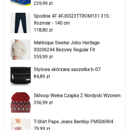
239,99
zł
Spodnie 4F 4FJSS23TTROM131 31S :
Rozmiar - 140 cm
118,80
zł
Matinique Sweter Jobo Heritage
30206244 Beżowy Regular Fit
359,99
zł
Stylowa skórzana saszetka b-07
84,89
zł
Skhoop Wełna Czapka Z Nordycki Wzorem
356,99
zł
T-Shirt Pepe Jeans Bentley PM506904
79,99
zł