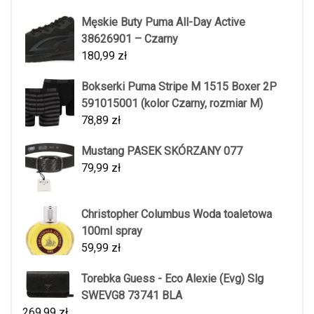
Męskie Buty Puma All-Day Active
38626901 – Czarny
180,99
zł
Bokserki Puma Stripe M 1515 Boxer 2P
591015001 (kolor Czarny, rozmiar M)
78,89
zł
Mustang PASEK SKÓRZANY 077
79,99
zł
Christopher Columbus Woda toaletowa
100ml spray
59,99
zł
Torebka Guess - Eco Alexie (Evg) Slg
SWEVG8 73741 BLA
269,99
zł