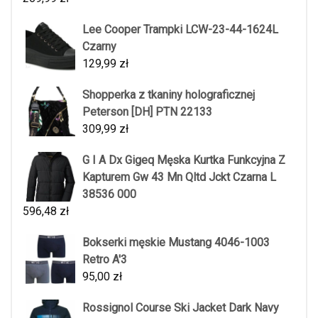
Lee Cooper Trampki LCW-23-44-1624L
Czarny
129,99
zł
Shopperka z tkaniny holograficznej
Peterson [DH] PTN 22133
309,99
zł
G I A Dx Gigeq Męska Kurtka Funkcyjna Z
Kapturem Gw 43 Mn Qltd Jckt Czarna L
38536 000
596,48
zł
Bokserki męskie Mustang 4046-1003
Retro A'3
95,00
zł
Rossignol Course Ski Jacket Dark Navy