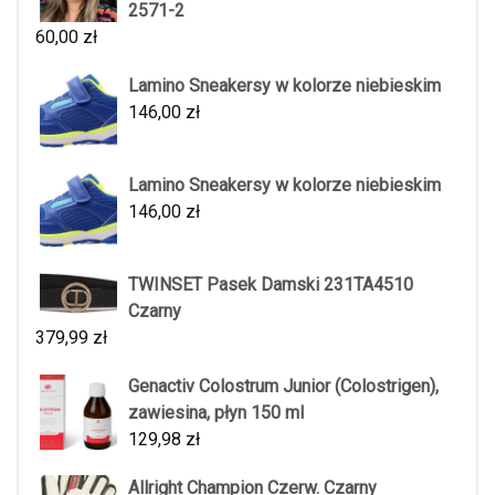
2571-2
60,00
zł
Lamino Sneakersy w kolorze niebieskim
146,00
zł
Lamino Sneakersy w kolorze niebieskim
146,00
zł
TWINSET Pasek Damski 231TA4510
Czarny
379,99
zł
Genactiv Colostrum Junior (Colostrigen),
zawiesina, płyn 150 ml
129,98
zł
Allright Champion Czerw. Czarny