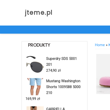
Skip
to
jteme.pl
content
PRODUKTY
Home
»
Superdry SDS 5001
201
274,90
zł
Mustang Washington
Shorts 1009588 5000
210
169,99
zł
GABRIELLA