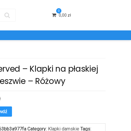
0
0,00
zł
rved – Klapki na płaskiej
eszwie – Różowy
ł
wdź
63bb3a977fa
Category:
Klapki damskie
Tags: