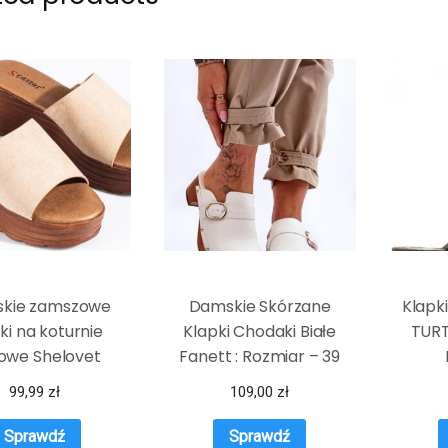
kie zamszowe
Damskie Skórzane
Klapk
ki na koturnie
Klapki Chodaki Białe
TURT
owe Shelovet
Fanett : Rozmiar – 39
99,99
zł
109,00
zł
Sprawdź
Sprawdź