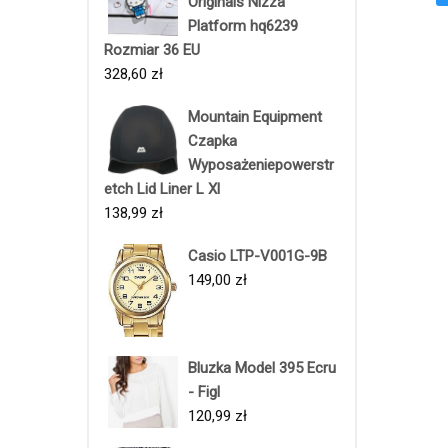
Originals Nizza
Platform hq6239
Rozmiar 36 EU
328,60
zł
Mountain Equipment
Czapka
Wyposażeniepowerstr
etch Lid Liner L Xl
138,99
zł
Casio LTP-V001G-9B
149,00
zł
Bluzka Model 395 Ecru
- Figl
120,99
zł