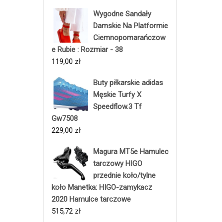
Wygodne Sandały
Damskie Na Platformie
Ciemnopomarańczow
e Rubie : Rozmiar - 38
119,00
zł
Buty piłkarskie adidas
Męskie Turfy X
Speedflow.3 Tf
Gw7508
229,00
zł
Magura MT5e Hamulec
tarczowy HIGO
przednie koło/tylne
koło Manetka: HIGO-zamykacz
2020 Hamulce tarczowe
515,72
zł