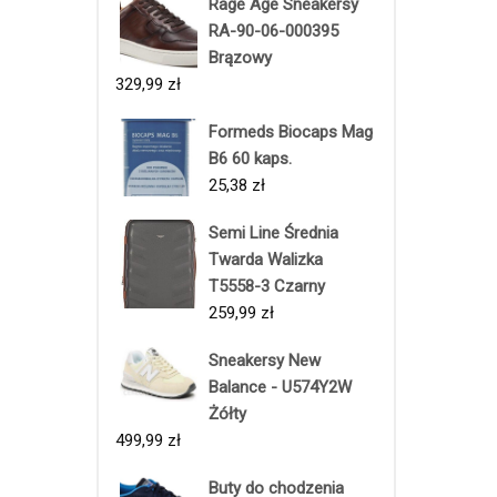
Rage Age Sneakersy
RA-90-06-000395
Brązowy
329,99
zł
Formeds Biocaps Mag
B6 60 kaps.
25,38
zł
Semi Line Średnia
Twarda Walizka
T5558-3 Czarny
259,99
zł
Sneakersy New
Balance - U574Y2W
Żółty
499,99
zł
Buty do chodzenia