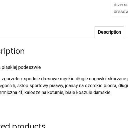
divers
dreso
Description
ription
a płaskiej podeszwie
la zgorzelec, spodnie dresowe męskie długie nogawki, skórzane 
ęgość h, sklep sportowy puławy, jeansy na szerokie biodra, dług
ermiczna 4f, kalosze na koturnie, biale koszule damskie
ted products