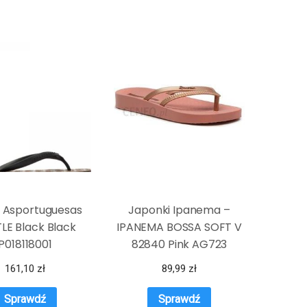
i Asportuguesas
Japonki Ipanema –
LE Black Black
IPANEMA BOSSA SOFT V
P018118001
82840 Pink AG723
161,10
zł
89,99
zł
Sprawdź
Sprawdź