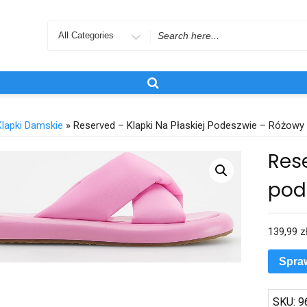
Search
for
Klapki Damskie
» Reserved – Klapki Na Płaskiej Podeszwie – Różowy
Rese
pod
139,99
z
Spra
SKU:
9