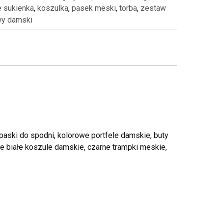
e sukienka
,
koszulka
,
pasek meski
,
torba
,
zestaw
wy damski
paski do spodni, kolorowe portfele damskie, buty
ie białe koszule damskie, czarne trampki meskie,