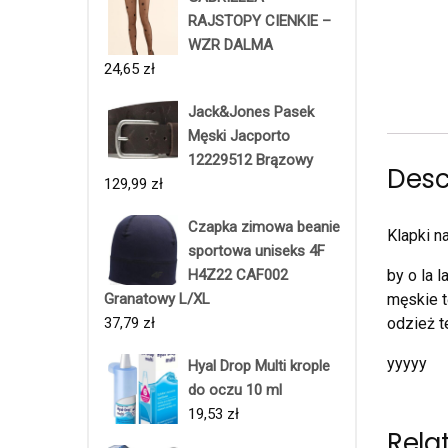
RAJSTOPY CIENKIE –
WZR DALMA
24,65
zł
Jack&Jones Pasek
Męski Jacporto
12229512 Brązowy
Desc
129,99
zł
Czapka zimowa beanie
Klapki n
sportowa uniseks 4F
H4Z22 CAF002
by o la 
Granatowy L/XL
męskie t
37,79
zł
odzież t
yyyyy
Hyal Drop Multi krople
do oczu 10 ml
19,53
zł
Rela