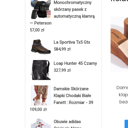
Monochromatyczny
skórzany pasek z
automatyczną klamrą
— Peterson
57,00
zł
La Sportiva Tx5 Gtx
584,99
zł
Loap Hunter 45 Czarny
327,99
zł
Dams
Damskie Skórzane
klap
Klapki Chodaki Białe
beż
Fanett : Rozmiar - 39
109,00
zł
Obuwie adidas