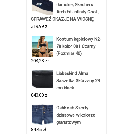
damskie, Skechers
Arch Fit-Infinity Cool ,
SPRAWDŹ OKAZJE NA WIOSNĘ
319,99
zł
Kostium kąpielowy N2-
78 kolor 001 Czarny
(Rozmiar 40)
204,23
zł
Liebeskind Alma
Saszetka Skórzany 23
cm black
843,00
zł
OshKosh Szorty
dżinsowe w kolorze
granatowym
84,45
zł