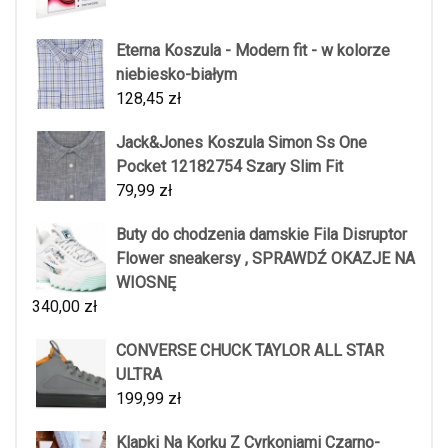
Eterna Koszula - Modern fit - w kolorze
niebiesko-białym
128,45
zł
Jack&Jones Koszula Simon Ss One
Pocket 12182754 Szary Slim Fit
79,99
zł
Buty do chodzenia damskie Fila Disruptor
Flower sneakersy , SPRAWDŹ OKAZJE NA
WIOSNĘ
340,00
zł
CONVERSE CHUCK TAYLOR ALL STAR
ULTRA
199,99
zł
Klapki Na Korku Z Cyrkoniami Czarno-