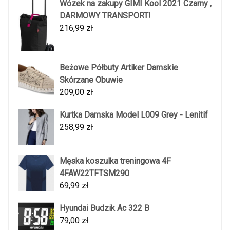
Wózek na zakupy GIMI Kool 2021 Czarny ,
DARMOWY TRANSPORT!
216,99
zł
Beżowe Półbuty Artiker Damskie
Skórzane Obuwie
209,00
zł
Kurtka Damska Model L009 Grey - Lenitif
258,99
zł
Męska koszulka treningowa 4F
4FAW22TFTSM290
69,99
zł
Hyundai Budzik Ac 322 B
79,00
zł