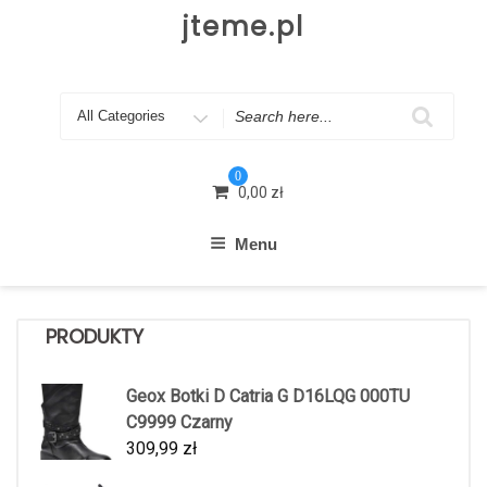
Skip
jteme.pl
to
content
Search
for
0
0,00
zł
Menu
PRODUKTY
Geox Botki D Catria G D16LQG 000TU
C9999 Czarny
309,99
zł