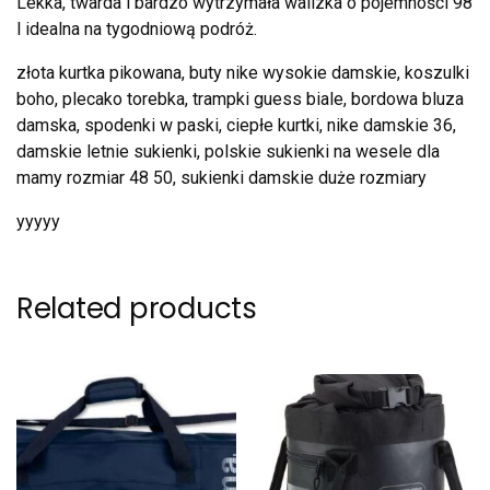
Lekka, twarda i bardzo wytrzymała walizka o pojemności 98
l idealna na tygodniową podróż.
złota kurtka pikowana, buty nike wysokie damskie, koszulki
boho, plecako torebka, trampki guess biale, bordowa bluza
damska, spodenki w paski, ciepłe kurtki, nike damskie 36,
damskie letnie sukienki, polskie sukienki na wesele dla
mamy rozmiar 48 50, sukienki damskie duże rozmiary
yyyyy
Related products