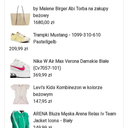
by Malene Birger Abi Torba na zakupy
beżowy
1680,00
zł
Trampki Mustang - 1099-310-610
Pastellgelb
209,99
zł
Nike W Air Max Verona Damskie Białe
(Cv7057-101)
369,99
zł
Levi's Kids Kombinezon w kolorze
beżowym
147,95
zł
ARENA Bluza Męska Arena Relax Iv Team
Jacket Icons - Biały
249,99
zł