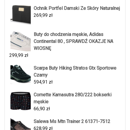
Ochnik Portfel Damski Ze Skóry Naturalnej
269,99
zł
Buty do chodzenia męskie, Adidas
Continental 80 , SPRAWDŹ OKAZJE NA
WIOSNĘ
299,99
zł
Scarpa Buty Hiking Stratos Gtx Sportowe
Czarny
594,91
zł
Cornette Kamasutra 280/222 bokserki
męskie
66,90
zł
Salewa Ms Mtn Trainer 2 61371-7512
628,99
zł