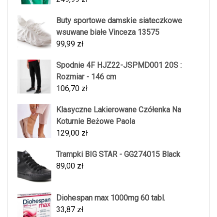
Buty sportowe damskie siateczkowe
wsuwane białe Vinceza 13575
99,99
zł
Spodnie 4F HJZ22-JSPMD001 20S :
Rozmiar - 146 cm
106,70
zł
Klasyczne Lakierowane Czółenka Na
Koturnie Beżowe Paola
129,00
zł
Trampki BIG STAR - GG274015 Black
89,00
zł
Diohespan max 1000mg 60 tabl.
33,87
zł