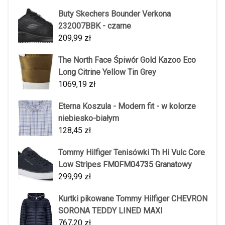
Buty Skechers Bounder Verkona
232007BBK - czarne
209,99
zł
The North Face Śpiwór Gold Kazoo Eco
Long Citrine Yellow Tin Grey
1069,19
zł
Eterna Koszula - Modern fit - w kolorze
niebiesko-białym
128,45
zł
Tommy Hilfiger Tenisówki Th Hi Vulc Core
Low Stripes FM0FM04735 Granatowy
299,99
zł
Kurtki pikowane Tommy Hilfiger CHEVRON
SORONA TEDDY LINED MAXI
767,20
zł