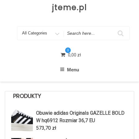
Skip
jteme.pl
to
content
Search
for
0
0,00
zł
Menu
PRODUKTY
Obuwie adidas Originals GAZELLE BOLD
W hq6912 Rozmiar 36,7 EU
573,70
zł