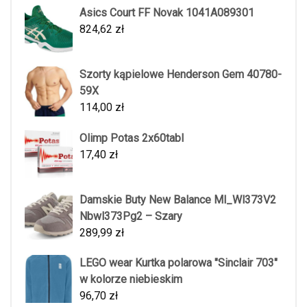
Asics Court FF Novak 1041A089301
824,62
zł
Szorty kąpielowe Henderson Gem 40780-
59X
114,00
zł
Olimp Potas 2x60tabl
17,40
zł
Damskie Buty New Balance Ml_Wl373V2
Nbwl373Pg2 – Szary
289,99
zł
LEGO wear Kurtka polarowa "Sinclair 703"
w kolorze niebieskim
96,70
zł