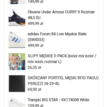
149,99
zł
Obuwie Under Armour CURRY 9 Rozmiar
48,5 EU
499,99
zł
adidas Forum 84 Low Męskie Białe
(GW4333)
499,99
zł
SLIPY MĘSKIE 3-PACK (kolor mix kolor /
mix wzór, rozmiar L)
26,35
zł
SKÓRZANY PORTFEL MĘSKI RFID PAOLO
PERUZZI IN-29-BL
69,90
zł
Trampki BIG STAR - KK174008 White
139,99
zł