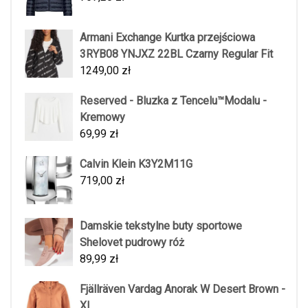
Armani Exchange Kurtka przejściowa
3RYB08 YNJXZ 22BL Czarny Regular Fit
1249,00
zł
Reserved - Bluzka z Tencelu™Modalu -
Kremowy
69,99
zł
Calvin Klein K3Y2M11G
719,00
zł
Damskie tekstylne buty sportowe
Shelovet pudrowy róż
89,99
zł
Fjällräven Vardag Anorak W Desert Brown -
XL