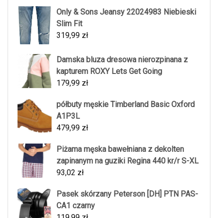
Only & Sons Jeansy 22024983 Niebieski
Slim Fit
319,99
zł
Damska bluza dresowa nierozpinana z
kapturem ROXY Lets Get Going
179,99
zł
półbuty męskie Timberland Basic Oxford
A1P3L
479,99
zł
Piżama męska bawełniana z dekolten
zapinanym na guziki Regina 440 kr/r S-XL
93,02
zł
Pasek skórzany Peterson [DH] PTN PAS-
CA1 czarny
119,99
zł