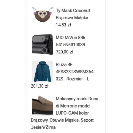
Ty Mask Coconut
Brązowa Małpka
14,53
zł
MIO MiVue 846
5415N6310038
720,00
zł
Bluza 4F
4FSS23TSWSM354
32S : Rozmiar - L
201,30
zł
Mokasyny marki Duca
di Morrone model
LUPO-CAM kolor
Brązowy. Obuwie Męskie. Sezon:
Jesień/Zima