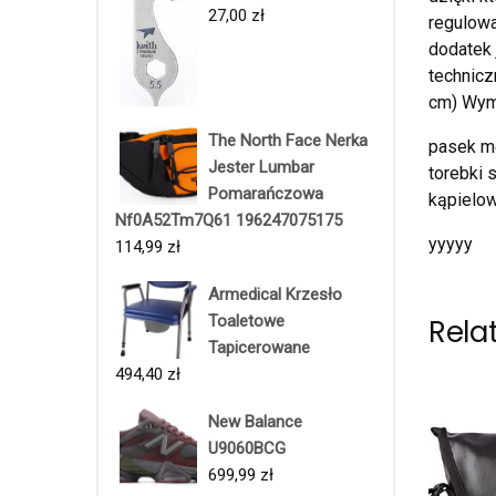
27,00
zł
regulowa
dodatek 
technicz
cm) Wym
The North Face Nerka
pasek mę
Jester Lumbar
torebki 
Pomarańczowa
kąpielow
Nf0A52Tm7Q61 196247075175
yyyyy
114,99
zł
Armedical Krzesło
Toaletowe
Rela
Tapicerowane
494,40
zł
New Balance
U9060BCG
699,99
zł