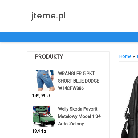
Skip
to
jteme.pl
content
PRODUKTY
Home
»
WRANGLER 5 PKT
SHORT BLUE DODGE
W14CFW886
149,99
zł
Welly Skoda Favorit
Metalowy Model 1:34
Auto Zielony
18,94
zł