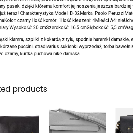
ny pasek, dzięki któremu komfort jej noszenia jeszcze bardziej
już teraz! Charakterystyka:Model: B-32Marka: Paolo PeruzziMater
naKolor: czarny Ilość komór: 1Ilość kieszeni: 4Mieści A4: nieU
iary:Wysokość: 20 cmSzerokość: 16,5 cmGłębokość: 5,5 cmWaga
ski klamra, szpilki z kokardą z tyłu, spodnie haremki damskie,
skórzane puccini, stradivarius sukienki wyprzedaż, torba bawełni
e czarny, kurtka puchowa nike damska
ted products