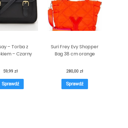
say – Torba z
Suri Frey Evy Shopper
okiem – Czarny
Bag 38 cm orange
59,99
zł
280,00
zł
Sprawdź
Sprawdź