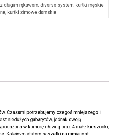
 z długim rękawem
,
diverse system
,
kurtki męskie
nne
,
kurtki zimowe damskie
aków. Czasami potrzebujemy czegoś mniejszego i
est niedużych gabarytów, jednak swoją
yposażona w komorę główną oraz 4 małe kieszonki,
. Kolejnym atutem saszetki na ramię jest