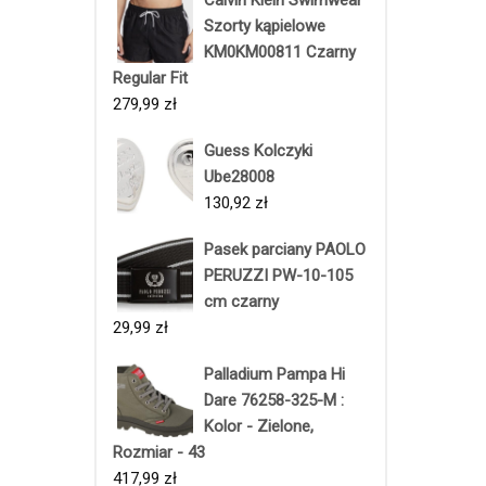
Calvin Klein Swimwear
Szorty kąpielowe
KM0KM00811 Czarny
Regular Fit
279,99
zł
Guess Kolczyki
Ube28008
130,92
zł
Pasek parciany PAOLO
PERUZZI PW-10-105
cm czarny
29,99
zł
Palladium Pampa Hi
Dare 76258-325-M :
Kolor - Zielone,
Rozmiar - 43
417,99
zł