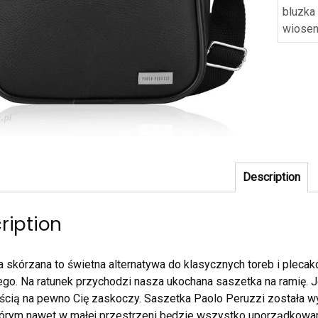
bluzka
wiose
Description
ription
 skórzana to świetna alternatywa do klasycznych toreb i plec
go. Na ratunek przychodzi nasza ukochana saszetka na ramię. J
cią na pewno Cię zaskoczy. Saszetka Paolo Peruzzi została w
tórym nawet w małej przestrzeni będzie wszystko uporządkowane