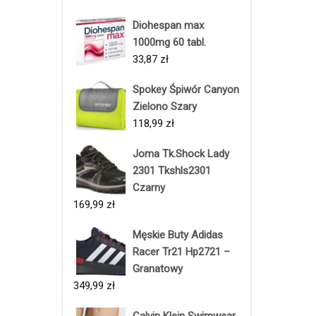
Diohespan max
1000mg 60 tabl.
33,87
zł
Spokey Śpiwór Canyon
Zielono Szary
118,99
zł
Joma Tk.Shock Lady
2301 Tkshls2301
Czarny
169,99
zł
Męskie Buty Adidas
Racer Tr21 Hp2721 –
Granatowy
349,99
zł