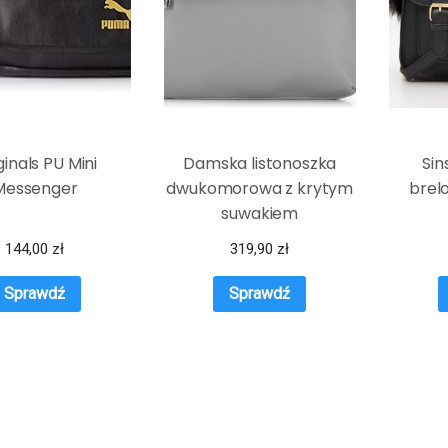
ginals PU Mini
Damska listonoszka
Sin
Messenger
dwukomorowa z krytym
brel
suwakiem
144,00
zł
319,90
zł
Sprawdź
Sprawdź