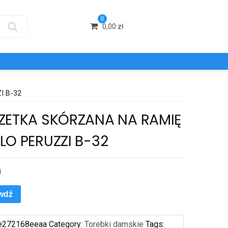
0
0,00
zł
I B-32
ZETKA SKÓRZANA NA RAMIĘ
LO PERUZZI B-32
ł
wdź
e272168eeaa
Category:
Torebki damskie
Tags: