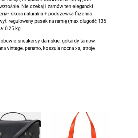
 wzrośnie. Nie czekaj i zamów ten elegancki
iał: skóra naturalna + podszewka flizelina
chwyt: regulowany pasek na ramię (max długość 135
: 0,25 kg
 eobuwie sneakersy damskie, gokardy tarnów,
ana vintage, paramo, koszula nocna xs, stroje