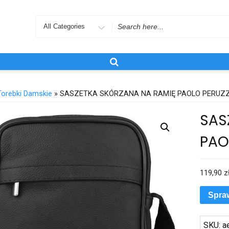
Search
for
Torebki Damskie
» SASZETKA SKÓRZANA NA RAMIĘ PAOLO PERUZZ
SAS
PAO
119,90
z
Spra
SKU:
a