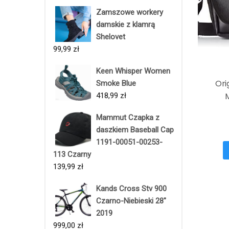
Zamszowe workery
damskie z klamrą
Shelovet
99,99
zł
Keen Whisper Women
Ori
Smoke Blue
418,99
zł
Mammut Czapka z
daszkiem Baseball Cap
1191-00051-00253-
113 Czarny
139,99
zł
Kands Cross Stv 900
Czarno-Niebieski 28"
2019
999,00
zł