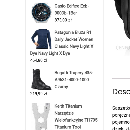
Casio Edifice Ecb-
900Db-1Ber
873,00
zł
Patagonia Bluza R1
Daily Jacket Women
Classic Navy Light X
Dye Navy Light X Dye
464,80
zł
Bugatti Trapery 435-
A9631-4000-1000
Czarny
Desc
219,99
zł
Keith Titanium
Saszetka
Narzędzie
poręczne
Wielofunkcyjne Ti1705
pojemnoś
Titanium Tool
dzięki k