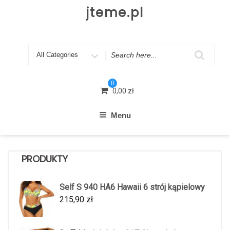
Skip
jteme.pl
to
content
Search
for
0
0,00
zł
Menu
PRODUKTY
Self S 940 HA6 Hawaii 6 strój kąpielowy
215,90
zł