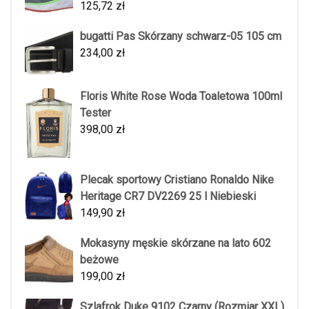
125,72
zł
bugatti Pas Skórzany schwarz-05 105 cm
234,00
zł
Floris White Rose Woda Toaletowa 100ml
Tester
398,00
zł
Plecak sportowy Cristiano Ronaldo Nike
Heritage CR7 DV2269 25 l Niebieski
149,90
zł
Mokasyny męskie skórzane na lato 602
beżowe
199,00
zł
Szlafrok Duke 9102 Czarny (Rozmiar XXL)