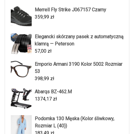
Merrell Fly Strike J067157 Czarny
359,99
zł
Elegancki skórzany pasek z automatyczną
klamrą — Peterson
57,00
zł
Emporio Armani 3190 Kolor 5002 Rozmiar
53
398,99
zł
Abarqs BZ-462.M
1374,17
zł
Podomka 130 Męska (Kolor śliwkowy,
Rozmiar L (40))
183,49
zł