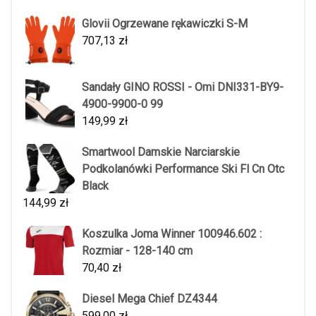
Glovii Ogrzewane rękawiczki S-M
707,13
zł
Sandały GINO ROSSI - Omi DNI331-BY9-
4900-9900-0 99
149,99
zł
Smartwool Damskie Narciarskie
Podkolanówki Performance Ski Fl Cn Otc
Black
144,99
zł
Koszulka Joma Winner 100946.602 :
Rozmiar - 128-140 cm
70,40
zł
Diesel Mega Chief DZ4344
599,00
zł