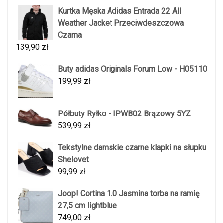
Kurtka Męska Adidas Entrada 22 All
Weather Jacket Przeciwdeszczowa
Czarna
139,90
zł
Buty adidas Originals Forum Low - H05110
199,99
zł
Półbuty Ryłko - IPWB02 Brązowy 5YZ
539,99
zł
Tekstylne damskie czarne klapki na słupku
Shelovet
99,99
zł
Joop! Cortina 1.0 Jasmina torba na ramię
27,5 cm lightblue
749,00
zł