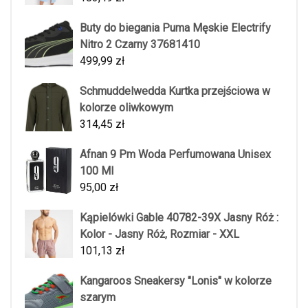
Buty do biegania Puma Męskie Electrify
Nitro 2 Czarny 37681410
499,99
zł
Schmuddelwedda Kurtka przejściowa w
kolorze oliwkowym
314,45
zł
Afnan 9 Pm Woda Perfumowana Unisex
100 Ml
95,00
zł
Kąpielówki Gable 40782-39X Jasny Róż :
Kolor - Jasny Róż, Rozmiar - XXL
101,13
zł
Kangaroos Sneakersy "Lonis" w kolorze
szarym