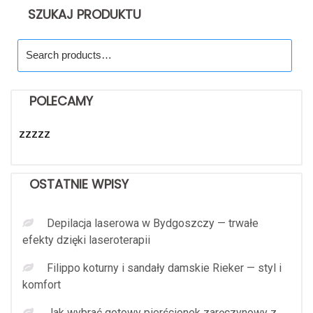
SZUKAJ PRODUKTU
Search
for:
POLECAMY
zzzzz
OSTATNIE WPISY
Depilacja laserowa w Bydgoszczy — trwałe
efekty dzięki laseroterapii
Filippo koturny i sandały damskie Rieker — styl i
komfort
Jak wybrać gotowy pierścionek zaręczynowy z