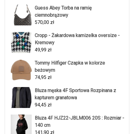
Guess Abey Torba na ramię
ciemnobrązowy
570,00
zł
Cropp - Żakardowa kamizelka oversize -
Kremowy
49,99
zł
Tommy Hilfiger Czapka w kolorze
beżowym
74,95
zł
Bluza męska 4F Sportowa Rozpinana z
kapturem granatowa
94,45
zł
Bluza 4F HJZ22-JBLM006 20S : Rozmiar -
140 cm
141,90
zł