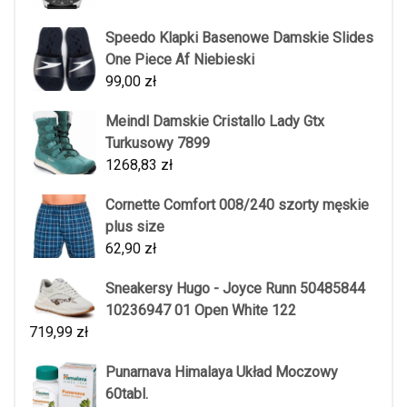
Speedo Klapki Basenowe Damskie Slides
One Piece Af Niebieski
99,00
zł
Meindl Damskie Cristallo Lady Gtx
Turkusowy 7899
1268,83
zł
Cornette Comfort 008/240 szorty męskie
plus size
62,90
zł
Sneakersy Hugo - Joyce Runn 50485844
10236947 01 Open White 122
719,99
zł
Punarnava Himalaya Układ Moczowy
60tabl.