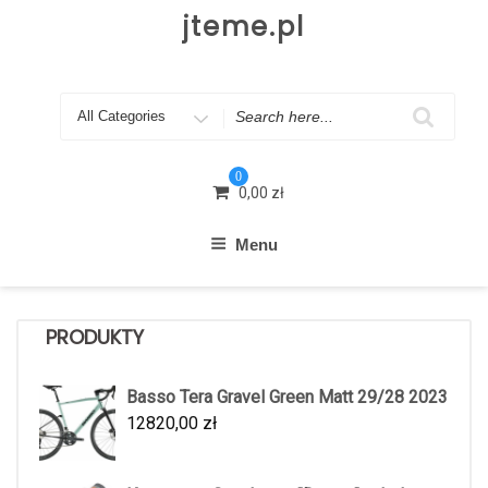
Skip
jteme.pl
to
content
Search
for
0
0,00
zł
Menu
PRODUKTY
Basso Tera Gravel Green Matt 29/28 2023
12820,00
zł