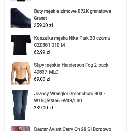
Buty męskie zimowe 872K granatowe
Granat
259,00
zł
Koszulka męska Nike Park 20 czarna
CZ0881 010 M
62,99
zł
Slipy męskie Henderson Fog 2-pack
40837-MLC
69,00
zł
Jeansy Wrangler Greensboro 803 -
W15Q59366 -W38/L30
239,00
zł
Deuter Aviant Carry On 28 Sl Bordowo