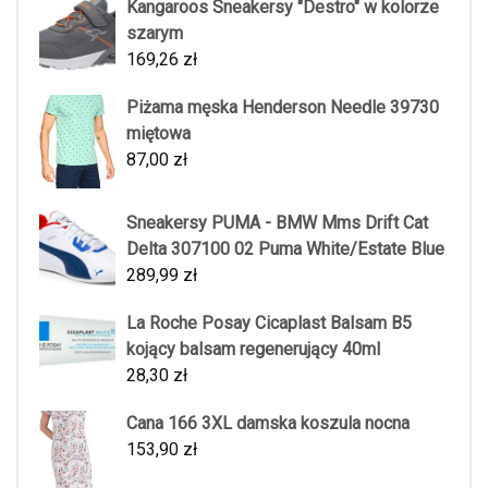
Kangaroos Sneakersy "Destro" w kolorze
szarym
169,26
zł
Piżama męska Henderson Needle 39730
miętowa
87,00
zł
Sneakersy PUMA - BMW Mms Drift Cat
Delta 307100 02 Puma White/Estate Blue
289,99
zł
La Roche Posay Cicaplast Balsam B5
kojący balsam regenerujący 40ml
28,30
zł
Cana 166 3XL damska koszula nocna
153,90
zł