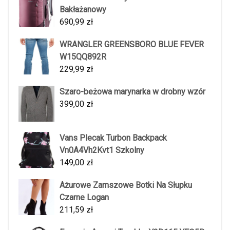
Bakłażanowy
690,99
zł
WRANGLER GREENSBORO BLUE FEVER
W15QQ892R
229,99
zł
Szaro-beżowa marynarka w drobny wzór
399,00
zł
Vans Plecak Turbon Backpack
Vn0A4Vh2Kvt1 Szkolny
149,00
zł
Ażurowe Zamszowe Botki Na Słupku
Czarne Logan
211,59
zł