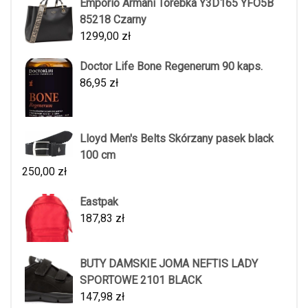
Emporio Armani Torebka Y3D165 YFO5B
85218 Czarny
1299,00
zł
Doctor Life Bone Regenerum 90 kaps.
86,95
zł
Lloyd Men's Belts Skórzany pasek black
100 cm
250,00
zł
Eastpak
187,83
zł
BUTY DAMSKIE JOMA NEFTIS LADY
SPORTOWE 2101 BLACK
147,98
zł