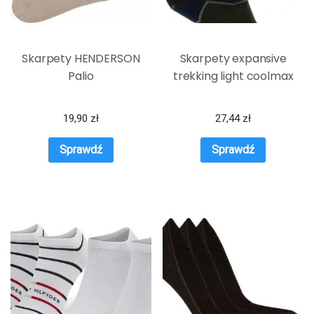
Skarpety HENDERSON
Skarpety expansive
Palio
trekking light coolmax
19,90
zł
27,44
zł
Sprawdź
Sprawdź