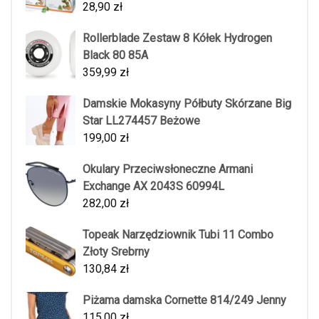
28,90
zł
Rollerblade Zestaw 8 Kółek Hydrogen
Black 80 85A
359,99
zł
Damskie Mokasyny Półbuty Skórzane Big
Star LL274457 Beżowe
199,00
zł
Okulary Przeciwsłoneczne Armani
Exchange AX 2043S 60994L
282,00
zł
Topeak Narzędziownik Tubi 11 Combo
Złoty Srebrny
130,84
zł
Piżama damska Cornette 814/249 Jenny
115,00
zł