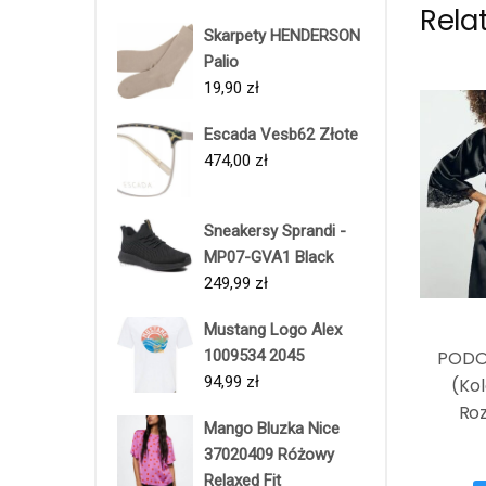
Rela
Skarpety HENDERSON
Palio
19,90
zł
Escada Vesb62 Złote
474,00
zł
Sneakersy Sprandi -
MP07-GVA1 Black
249,99
zł
Mustang Logo Alex
1009534 2045
PODO
94,99
zł
(Kol
Roz
Mango Bluzka Nice
37020409 Różowy
Relaxed Fit