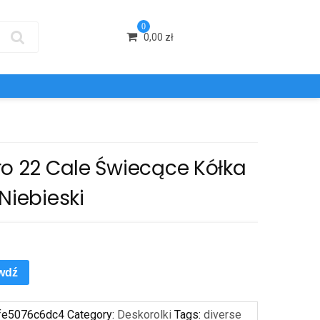
0
0,00
zł
ro 22 Cale Świecące Kółka
Niebieski
wdź
fe5076c6dc4
Category:
Deskorolki
Tags:
diverse