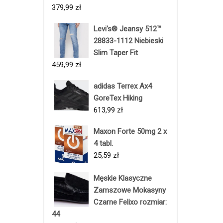
379,99
zł
Levi's® Jeansy 512™
28833-1112 Niebieski
Slim Taper Fit
459,99
zł
adidas Terrex Ax4
GoreTex Hiking
613,99
zł
Maxon Forte 50mg 2 x
4 tabl.
25,59
zł
Męskie Klasyczne
Zamszowe Mokasyny
Czarne Felixo rozmiar:
44