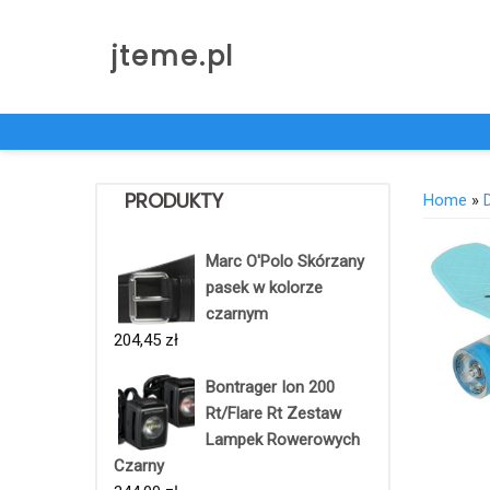
Skip
to
jteme.pl
content
PRODUKTY
Home
»
Marc O'Polo Skórzany
pasek w kolorze
czarnym
204,45
zł
Bontrager Ion 200
Rt/Flare Rt Zestaw
Lampek Rowerowych
Czarny