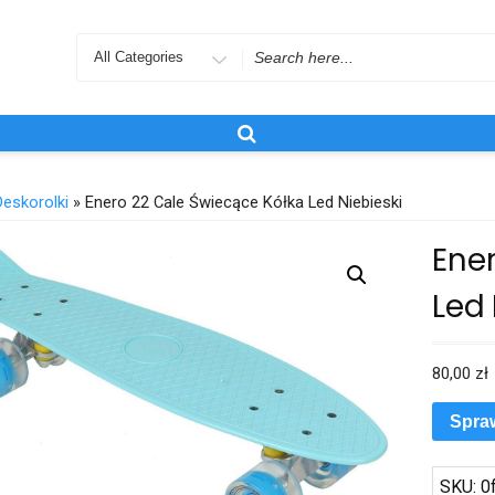
Search
for
Deskorolki
» Enero 22 Cale Świecące Kółka Led Niebieski
Ene
Led 
80,00
zł
Spra
SKU:
0