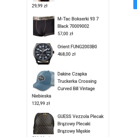
29,99
zł
M-Tac Bokserki 93 7
Black 70009002
57,00
zł
Orient FUNG2003B0
468,00
zł
Dakine Czapka
Truckerka Crossing
Curved Bill Vintage
Niebieska
132,99
zł
GUESS Vezzola Plecak
Brązowy Plecaki
Brązowy Męskie