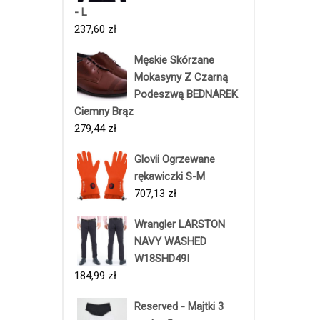
- L
237,60
zł
Męskie Skórzane
Mokasyny Z Czarną
Podeszwą BEDNAREK
Ciemny Brąz
279,44
zł
Glovii Ogrzewane
rękawiczki S-M
707,13
zł
Wrangler LARSTON
NAVY WASHED
W18SHD49I
184,99
zł
Reserved - Majtki 3