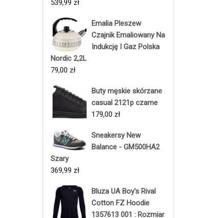
539,99
zł
Emalia Pleszew
Czajnik Emaliowany Na
Indukcję I Gaz Polska
Nordic 2,2L
79,00
zł
Buty męskie skórzane
casual 2121p czarne
179,00
zł
Sneakersy New
Balance - GM500HA2
Szary
369,99
zł
Bluza UA Boy's Rival
Cotton FZ Hoodie
1357613 001 : Rozmiar