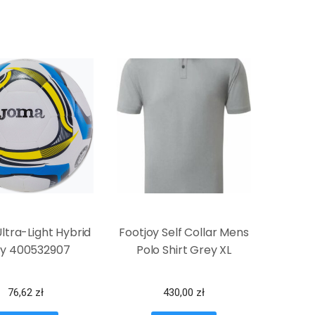
ltra-Light Hybrid
Footjoy Self Collar Mens
ły 400532907
Polo Shirt Grey XL
76,62
zł
430,00
zł