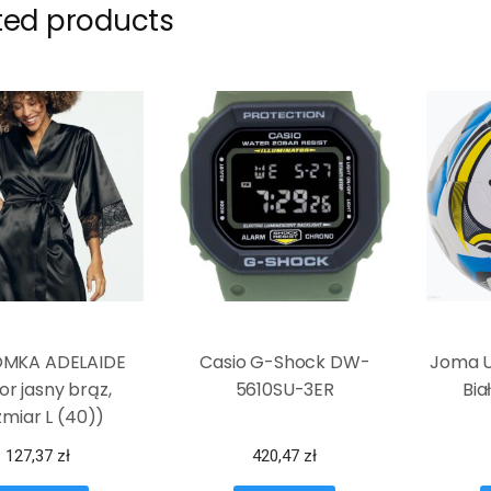
ted products
MKA ADELAIDE
Casio G-Shock DW-
Joma U
or jasny brąz,
5610SU-3ER
Bia
miar L (40))
127,37
zł
420,47
zł