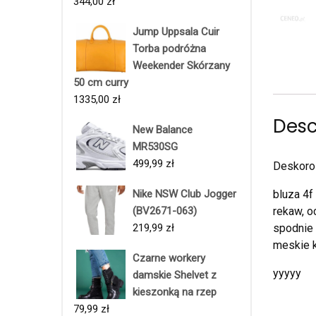
344,00
zł
Jump Uppsala Cuir
Torba podróżna
Weekender Skórzany
50 cm curry
1335,00
zł
Desc
New Balance
MR530SG
499,99
zł
Deskorol
Nike NSW Club Jogger
bluza 4f
(BV2671-063)
rekaw, o
219,99
zł
spodnie 
meskie 
Czarne workery
yyyyy
damskie Shelvet z
kieszonką na rzep
79,99
zł