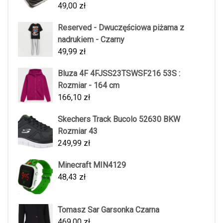
49,00
zł
Reserved - Dwuczęściowa piżama z
nadrukiem - Czarny
49,99
zł
Bluza 4F 4FJSS23TSWSF216 53S :
Rozmiar - 164 cm
166,10
zł
Skechers Track Bucolo 52630 BKW
Rozmiar 43
249,99
zł
Minecraft MIN4129
48,43
zł
Tomasz Sar Garsonka Czarna
469,00
zł