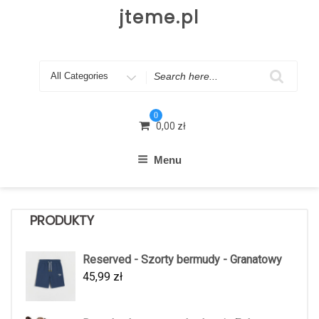
Skip
jteme.pl
to
content
Search
for
0
0,00
zł
Menu
PRODUKTY
Reserved - Szorty bermudy - Granatowy
45,99
zł