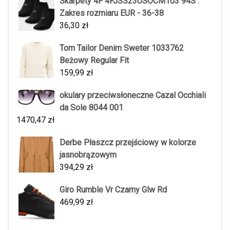
Skarpety 4F 4FJSS23USOCM103 94S :
Zakres rozmiaru EUR - 36-38
36,30
zł
Tom Tailor Denim Sweter 1033762
Beżowy Regular Fit
159,99
zł
okulary przeciwsłoneczne Cazal Occhiali
da Sole 8044 001
1470,47
zł
Derbe Płaszcz przejściowy w kolorze
jasnobrązowym
394,29
zł
Giro Rumble Vr Czarny Glw Rd
469,99
zł