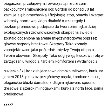
biegaczem przełajowym, rowerzystą, narciarzem
backcountry i miłośnikiem gór. Gordon od ponad 30 lat
zajmuje się biomechaniką i fizjologią stóp, obuwia i skarpet
w branży sportowej. Jego dbałość o szczegóły i
bezkompromisowe podejście do tworzenia najbardziej
ekologicznych i zrównoważonych skarpet na świecie
zostało docenione na arenie międzynarodowej poprzez
główne nagrody branżowe. Skarpety Teko zostały
zaprojektowane jako pośrednik między Twoją stopą a
Twoim obuwiem. Skarpety Teko odgrywają kluczową rolę w
zarządzaniu wilgocią, tarciem, komfortem i wydajnością
sukienka 3xl, koszula jeansowa damska taliowana, kurtki na
jesień 2018, płaszcz przejściowy męski, kombinezon xxl,
eleganckie bluzki damskie z długim rękawem, spodnie
dresowe z szerokimi nogawkami, kurtka z north face, parka
ortalionowa
yyyyy