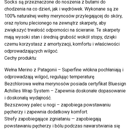
Socks są przeznaczone do noszenia z butami do
chodzenia na co dzień, jak i wędrówek. Wykonane są ze
100% naturalnej wełny merynosów przylegającej do skóry,
oraz nylonu plecionego na zewnątrz skarpety, aby
zwiększyć trwałość odporności na ścieranie. Te skarpety
mają wysoki stan i średnią grubość wokół stopy, dzięki
czemu korzystasz z amortyzacji, komfortu i właściwości
odprowadzających wilgoć.
Cechy produktu:
Wełna Merino z Patagonii – Superfine włókna pochłaniają i
odprowadzają wilgoć, regulując temperaturę.
Bezchlorowa wełna merynosów posiada certyfikat Bluesign
Achilles Wrap System – Zapewnia doskonałe dopasowanie
i doskonałą wydajność.
Bezszwowy palec u nogi – zapobiega powstawaniu
pęcherzy i zapewnia dodatkowy komfort.
Strefy zapobiegające zgniataniu — zapobiegają
powstawaniu pęcherzy i bólu podczas nawarstwiania się