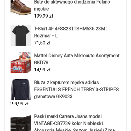
Buty do aktywnego chodzenia Felano
męskie
199,99
zł
T-Shirt 4F 4FSS23TTSHM536 23M :
Rozmiar - L
71,50
zł
Mattel Disney Auta Mikroauto Asortyment
GKD78
14,99
zł
Bluza z kapturem męska adidas
ESSENTIALS FRENCH TERRY 3-STRIPES
granatowa GK9033
199,99
zł
Paski marki Carrera Jeans model
VINTAGE-CB7739 kolor Niebieski.
Akcesoria Męskie. Sezon: Jesień/Zima