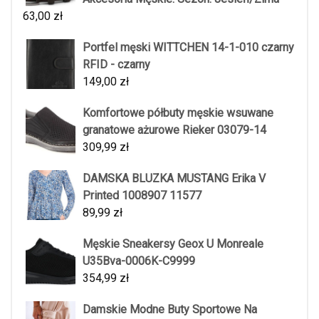
63,00
zł
Portfel męski WITTCHEN 14-1-010 czarny
RFID - czarny
149,00
zł
Komfortowe półbuty męskie wsuwane
granatowe ażurowe Rieker 03079-14
309,99
zł
DAMSKA BLUZKA MUSTANG Erika V
Printed 1008907 11577
89,99
zł
Męskie Sneakersy Geox U Monreale
U35Bva-0006K-C9999
354,99
zł
Damskie Modne Buty Sportowe Na