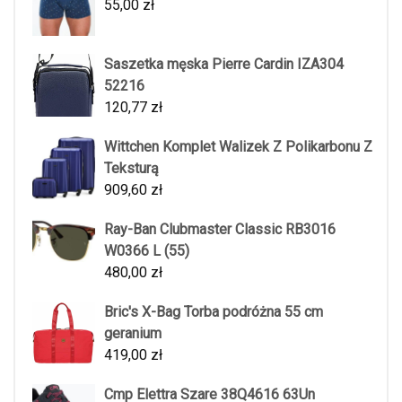
55,00
zł
Saszetka męska Pierre Cardin IZA304
52216
120,77
zł
Wittchen Komplet Walizek Z Polikarbonu Z
Teksturą
909,60
zł
Ray-Ban Clubmaster Classic RB3016
W0366 L (55)
480,00
zł
Bric's X-Bag Torba podróżna 55 cm
geranium
419,00
zł
Cmp Elettra Szare 38Q4616 63Un