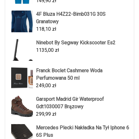
149,90
zł
4F Bluza H4Z22-Bimb031G 30S
Granatowy
118,10
zł
Ninebot By Segway Kickscooter Es2
1135,00
zł
Franck Boclet Cashmere Woda
Perfumowana 50 ml
249,00
zł
Garsport Madrid Gir Waterproof
Gdt1030007 Brązowy
299,99
zł
Mercedes Plecki Nakładka Na Tył Iphone 6
6S Plus