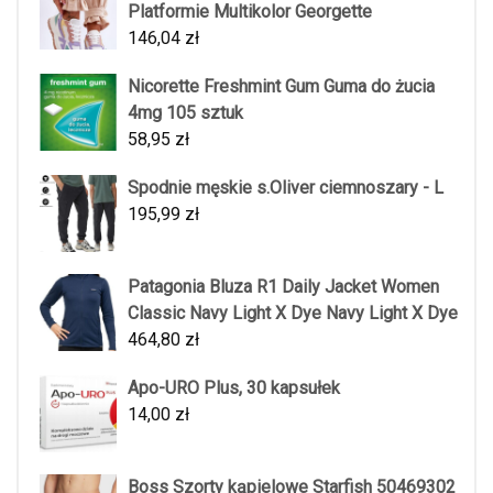
Platformie Multikolor Georgette
146,04
zł
Nicorette Freshmint Gum Guma do żucia
4mg 105 sztuk
58,95
zł
Spodnie męskie s.Oliver ciemnoszary - L
195,99
zł
Patagonia Bluza R1 Daily Jacket Women
Classic Navy Light X Dye Navy Light X Dye
464,80
zł
Apo-URO Plus, 30 kapsułek
14,00
zł
Boss Szorty kąpielowe Starfish 50469302