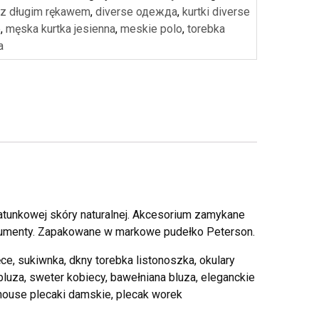
 z długim rękawem
,
diverse одежда
,
kurtki diverse
e
,
męska kurtka jesienna
,
meskie polo
,
torebka
a
atunkowej skóry naturalnej. Akcesorium zamykane
umenty. Zapakowane w markowe pudełko Peterson.
ce, sukiwnka, dkny torebka listonoszka, okulary
bluza, sweter kobiecy, bawełniana bluza, eleganckie
house plecaki damskie, plecak worek