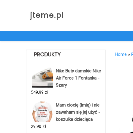
Skip
to
jteme.pl
content
PRODUKTY
Home
»
Nike Buty damskie Nike
Air Force 1 Fontanka -
Szary
549,99
zł
Mam ciocię (imię) i nie
zawaham się jej użyć -
koszulka dziecięca
29,90
zł