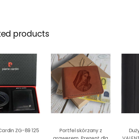
ted products
Cardin ZG-89 125
Portfel skórzany z
Duży
grawerem. Prezent dla
VALENT