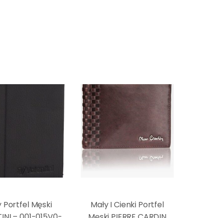
 Portfel Męski
Mały I Cienki Portfel
INI – 001-015V0-
Męski PIERRE CARDIN