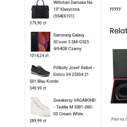
Wittchen Damska Na
yyyyy
13’’ Klasyczna
(954E6101)
379,90
zł
Rela
Samsung Galaxy
XCover 5 SM-G525
4/64GB Czarny
1014,24
zł
Półbuty Josef Seibel -
Enrico 04 25304 21
501 Blau Kombi
349,99
zł
Sneakersy VAGABOND
- Teddie M 5381-080-
03 Cream White
Pierre 
289,99
zł