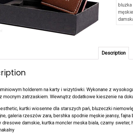
bluzka
męski
damsk
Description
ription
luminiowym holderem na karty i wizytówki. Wykonane z wysokog
 z mocnym zatrzaskiem. Wewnątrz dodatkowe kieszenie na dok
aesthetic, kurtki wiosenne dla starszych pań, bluzeczki niemowlę
jne, galeria rzeszów zara, bershka spodnie męskie jeansy, fajna 
 dresowe damskie, kurtka moncler meska biala, czarny sweter, 
makalny