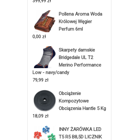
399,99
zł
Pollena Aroma Woda
Królowej Węgier
Perfum 6ml
0,00
zł
Skarpety damskie
Bridgedale UL T2
Merino Performance
Low - navy/candy
79,99
zł
Obciążenie
Kompozytowe
Obciązenia Hantle 5 Kg
18,09
zł
INNY ŻARÓWKA LED
T5 R5 B8,5D LICZNIK