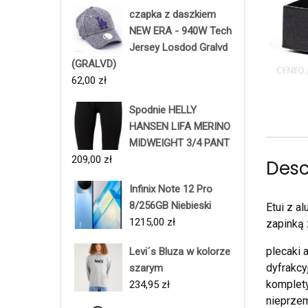
czapka z daszkiem
NEW ERA - 940W Tech
Jersey Losdod Gralvd
(GRALVD)
62,00
zł
Spodnie HELLY
HANSEN LIFA MERINO
MIDWEIGHT 3/4 PANT
209,00
zł
Desc
Infinix Note 12 Pro
8/256GB Niebieski
Etui z a
1215,00
zł
zapinką
plecaki 
Levi´s Bluza w kolorze
dyfrakcy
szarym
komplety
234,95
zł
nieprze