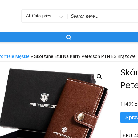
Search
for
Portfele Męskie
» Skórzane Etui Na Karty Peterson PTN ES Brązowe
Skór
Pet
114,99
z
Spra
SKU:
4