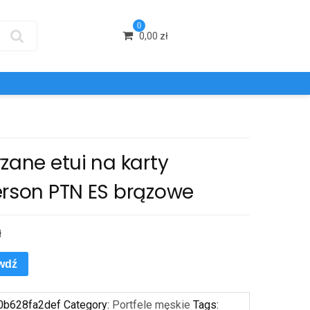
0
0,00
zł
zane etui na karty
erson PTN ES brązowe
ł
wdź
0b628fa2def
Category:
Portfele męskie
Tags: