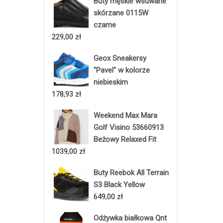
Buty męskie wsuwane
skórzane 0115W
czarne
229,00
zł
Geox Sneakersy
"Pavel" w kolorze
niebieskim
178,93
zł
Weekend Max Mara
Golf Visino 53660913
Beżowy Relaxed Fit
1039,00
zł
Buty Reebok All Terrain
S3 Black Yellow
649,00
zł
Odżywka białkowa Qnt