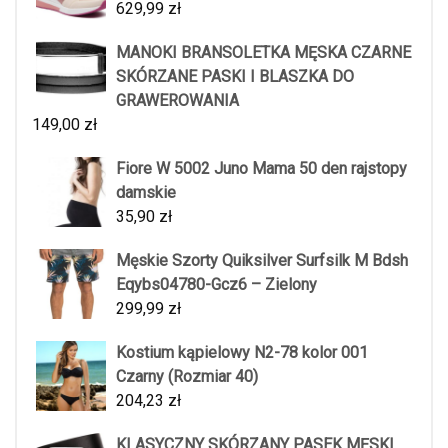
629,99
zł
MANOKI BRANSOLETKA MĘSKA CZARNE
SKÓRZANE PASKI I BLASZKA DO
GRAWEROWANIA
149,00
zł
Fiore W 5002 Juno Mama 50 den rajstopy
damskie
35,90
zł
Męskie Szorty Quiksilver Surfsilk M Bdsh
Eqybs04780-Gcz6 – Zielony
299,99
zł
Kostium kąpielowy N2-78 kolor 001
Czarny (Rozmiar 40)
204,23
zł
KLASYCZNY SKÓRZANY PASEK MĘSKI