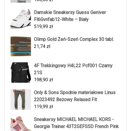
Damskie Sneakersy Guess Geniver
Fl6Gvnfab12-White – Biały
519,99
zł
Olimp Gold Żeń-Szeń Complex 30 tabl.
21,74
zł
4F Trekkingowy H4L22 Pcf001 Czarny
21S
198,90
zł
Only & Sons Spodnie materiałowe Linus
22023492 Beżowy Relaxed Fit
119,99
zł
Sneakersy MICHAEL MICHAEL KORS -
Georgie Trainer 43T2GEFS5D French Pink