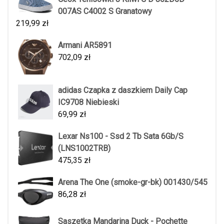
007AS C4002 S Granatowy
219,99
zł
Armani AR5891
702,09
zł
adidas Czapka z daszkiem Daily Cap
IC9708 Niebieski
69,99
zł
Lexar Ns100 - Ssd 2 Tb Sata 6Gb/S
(LNS1002TRB)
475,35
zł
Arena The One (smoke-gr-bk) 001430/545
86,28
zł
Saszetka Mandarina Duck - Pochette