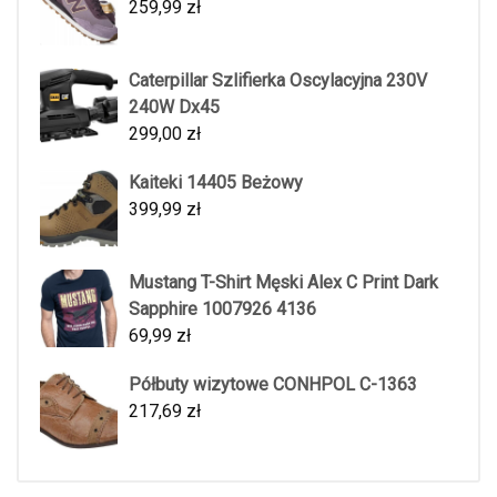
259,99
zł
Caterpillar Szlifierka Oscylacyjna 230V
240W Dx45
299,00
zł
Kaiteki 14405 Beżowy
399,99
zł
Mustang T-Shirt Męski Alex C Print Dark
Sapphire 1007926 4136
69,99
zł
Półbuty wizytowe CONHPOL C-1363
217,69
zł