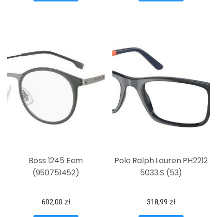
Boss 1245 Eem
Polo Ralph Lauren PH2212
(950751452)
5033 S (53)
602,00
zł
318,99
zł