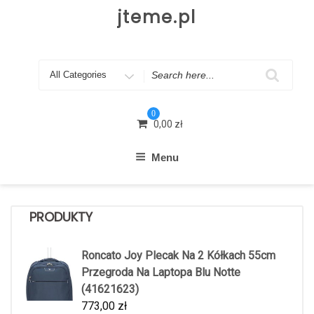
Skip
jteme.pl
to
content
Search
for
0
0,00
zł
Menu
PRODUKTY
Roncato Joy Plecak Na 2 Kółkach 55cm
Przegroda Na Laptopa Blu Notte
(41621623)
773,00
zł