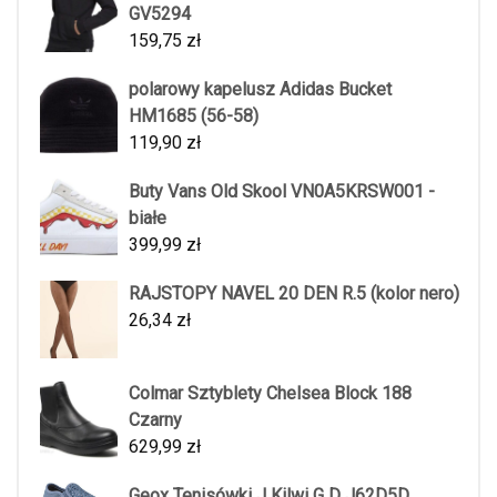
GV5294
159,75
zł
polarowy kapelusz Adidas Bucket
HM1685 (56-58)
119,90
zł
Buty Vans Old Skool VN0A5KRSW001 -
białe
399,99
zł
RAJSTOPY NAVEL 20 DEN R.5 (kolor nero)
26,34
zł
Colmar Sztyblety Chelsea Block 188
Czarny
629,99
zł
Geox Tenisówki J Kilwi G D J62D5D