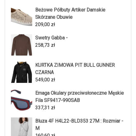
Beżowe Półbuty Artiker Damskie
Skórzane Obuwie
209,00
zł
Swetry Gabba -
258,73
zł
KURTKA ZIMOWA PIT BULL GUNNER
CZARNA
549,00
zł
Emaga Okulary przeciwsłoneczne Męskie
Fila SF9417-990SAB
337,31
zł
Bluza 4F H4L22-BLD353 27M : Rozmiar -
M
160,60
zł