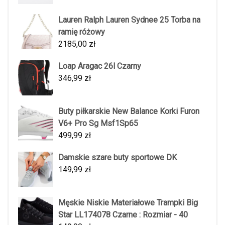
Lauren Ralph Lauren Sydnee 25 Torba na
ramię różowy
2185,00
zł
Loap Aragac 26l Czarny
346,99
zł
Buty piłkarskie New Balance Korki Furon
V6+ Pro Sg Msf1Sp65
499,99
zł
Damskie szare buty sportowe DK
149,99
zł
Męskie Niskie Materiałowe Trampki Big
Star LL174078 Czarne : Rozmiar - 40