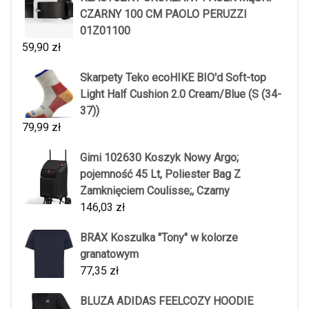
CZARNY 100 CM PAOLO PERUZZI
01Z01100
59,90
zł
Skarpety Teko ecoHIKE BIO'd Soft-top
Light Half Cushion 2.0 Cream/Blue (S (34-
37))
79,99
zł
Gimi 102630 Koszyk Nowy Argo;
pojemność 45 Lt, Poliester Bag Z
Zamknięciem Coulisse;, Czarny
146,03
zł
BRAX Koszulka "Tony" w kolorze
granatowym
77,35
zł
BLUZA ADIDAS FEELCOZY HOODIE