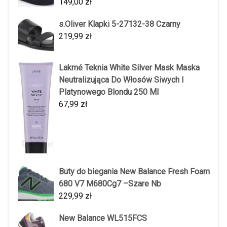
149,00
zł
s.Oliver Klapki 5-27132-38 Czarny
219,99
zł
Lakmé Teknia White Silver Mask Maska
Neutralizująca Do Włosów Siwych I
Platynowego Blondu 250 Ml
67,99
zł
Buty do biegania New Balance Fresh Foam
680 V7 M680Cg7 –Szare Nb
229,99
zł
New Balance WL515FCS