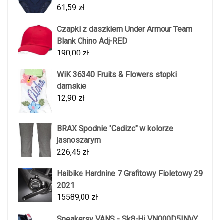
61,59
zł
Czapki z daszkiem Under Armour Team
Blank Chino Adj-RED
190,00
zł
WiK 36340 Fruits & Flowers stopki
damskie
12,90
zł
BRAX Spodnie "Cadizc" w kolorze
jasnoszarym
226,45
zł
Haibike Hardnine 7 Grafitowy Fioletowy 29
2021
15589,00
zł
Sneakersy VANS - Sk8-Hi VN000D5INVY