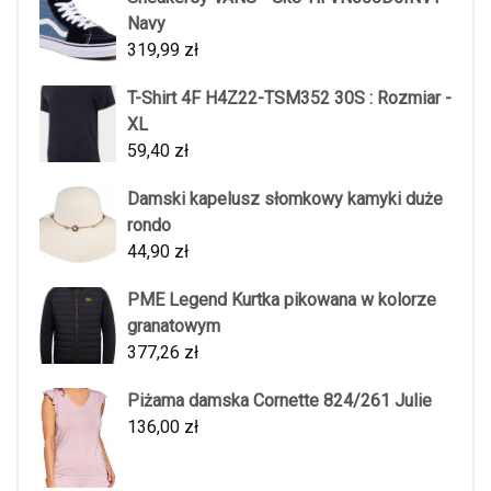
Navy
319,99
zł
T-Shirt 4F H4Z22-TSM352 30S : Rozmiar -
XL
59,40
zł
Damski kapelusz słomkowy kamyki duże
rondo
44,90
zł
PME Legend Kurtka pikowana w kolorze
granatowym
377,26
zł
Piżama damska Cornette 824/261 Julie
136,00
zł