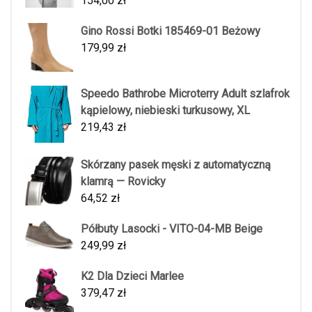
154,00
zł
Gino Rossi Botki 185469-01 Beżowy
179,99
zł
Speedo Bathrobe Microterry Adult szlafrok
kąpielowy, niebieski turkusowy, XL
219,43
zł
Skórzany pasek męski z automatyczną
klamrą — Rovicky
64,52
zł
Półbuty Lasocki - VITO-04-MB Beige
249,99
zł
K2 Dla Dzieci Marlee
379,47
zł