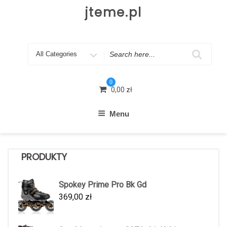
Skip
jteme.pl
to
content
Search
for
0
0,00
zł
Menu
PRODUKTY
Spokey Prime Pro Bk Gd
369,00
zł