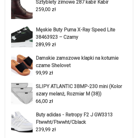
Sztyblety zimowe 287 kabir Kabir
259,00
zł
Męskie Buty Puma X-Ray Speed Lite
38463923 – Czarny
289,99
zł
Damskie zamszowe klapki na koturnie
czarne Shelovet
99,99
zł
SLIPY ATLANTIC 3BMP-230 mini (Kolor
szary melanż, Rozmiar M (38))
66,00
zł
Buty adidas - Retropy F2 J GW3313
Ftwwht/Ftwwht/Cblack
239,99
zł