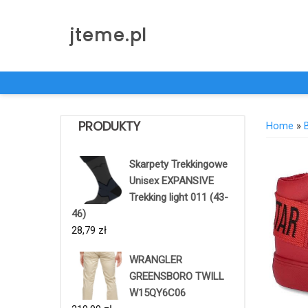
Skip
to
jteme.pl
content
PRODUKTY
Home
»
Skarpety Trekkingowe
Unisex EXPANSIVE
Trekking light 011 (43-
46)
28,79
zł
WRANGLER
GREENSBORO TWILL
W15QY6C06