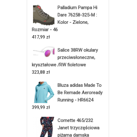
Palladium Pampa Hi
Dare 76258-325-M :
Kolor - Zielone,
Rozmiar - 46
417,99
zł
Salice 38RW okulary
przeciwsłoneczne,
kryształowe /RW fioletowe
323,88
zł
Bluza adidas Made To
Be Remade Aeroready
Running - HR6624
399,99
zł
Cornette 465/232
Janet trzyczęściowa
piżama damska