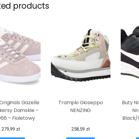
ted products
Originals Gazelle
Trampki Gioseppo
Buty NI
kersy Damskie –
NENZING
Nn
66 – Fioletowy
Black
279,99
zł
258,59
zł