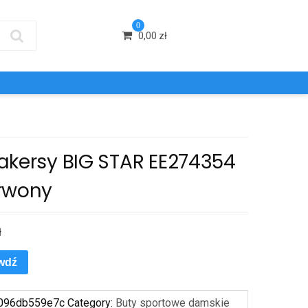
0
0,00
zł
akersy BIG STAR EE274354
rwony
ł
wdź
096db559e7c
Category:
Buty sportowe damskie