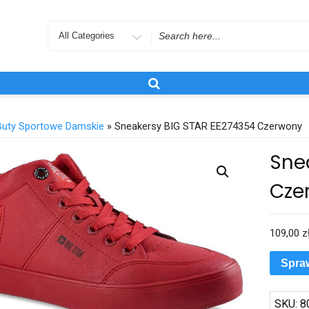
Search
for
Buty Sportowe Damskie
» Sneakersy BIG STAR EE274354 Czerwony
Sne
Cze
109,00
z
Spra
SKU:
8