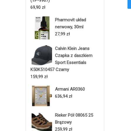
(YP-9967)
69,90
zł
Pharmovit układ
nerwowy, 30ml
27,99
zł
Calvin Klein Jeans
Czapka z daszkiem
Sport Essentials
K50K510457 Czarny
159,99
zł
Armani AR0360
636,94
zł
Rieker Pół 08065 25
Brązowy
259,99
zł