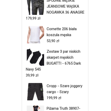
SPODNIE MĘSKIE
JEANSOWE WĄSKA
NOGAWKA 36 ANAGRE
179,99
zł
Cornette 206 biała
koszula męska
53,90
zł
Zestaw 3 par niskich
skarpet męskich
BUGATTI - 6765 Dark
Navy 545
39,99
zł
Cropp - Szare joggery
cargo - Szary
199,99
zł
Piżama Truth 38907-