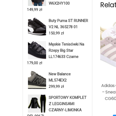
Rela
W6X2HY100
149,99
zł
Buty Puma ST RUNNER
V2 NL 365278 01
150,99
zł
Męskie Tenisówki Na
Rzepy Big Star
LL174633 Czarne
179,00
zł
New Balance
ML574EX2
Adidas 
299,99
zł
– Snea
SPORTOWY KOMPLET
CG60
Z LEGGINSAMI
CZARNY-LIMONKA