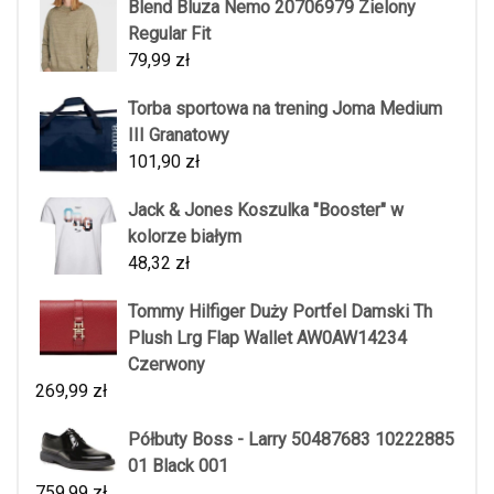
Blend Bluza Nemo 20706979 Zielony
Regular Fit
79,99
zł
Torba sportowa na trening Joma Medium
III Granatowy
101,90
zł
Jack & Jones Koszulka "Booster" w
kolorze białym
48,32
zł
Tommy Hilfiger Duży Portfel Damski Th
Plush Lrg Flap Wallet AW0AW14234
Czerwony
269,99
zł
Półbuty Boss - Larry 50487683 10222885
01 Black 001
759,99
zł