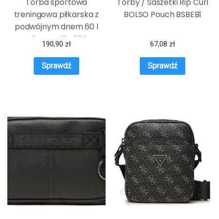
Torba sportowa
Torby / Saszetki Rip Curl
treningowa piłkarska z
BOLSO Pouch BSBEB1
podwójnym dnem 60 l
Nike Brasilia 60 l
190,90
zł
67,08
zł
Niebiesko-czarny
Sprawdź
Sprawdź