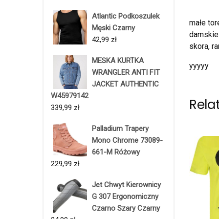
Atlantic Podkoszulek
małe tor
Męski Czarny
damskie 
42,99
zł
skora, 
MESKA KURTKA
yyyyy
WRANGLER ANTI FIT
JACKET AUTHENTIC
W45979142
Rela
339,99
zł
Palladium Trapery
Mono Chrome 73089-
661-M Różowy
229,99
zł
Jet Chwyt Kierownicy
G 307 Ergonomiczny
Czarno Szary Czarny