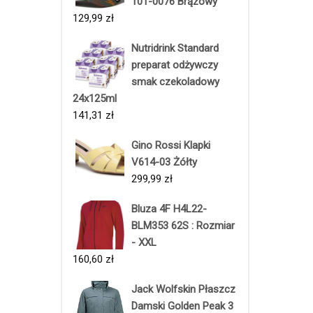
101-0076 Brązowy
129,99
zł
Nutridrink Standard
preparat odżywczy
smak czekoladowy
24x125ml
141,31
zł
Gino Rossi Klapki
V614-03 Żółty
299,99
zł
Bluza 4F H4L22-
BLM353 62S : Rozmiar
- XXL
160,60
zł
Jack Wolfskin Płaszcz
Damski Golden Peak 3