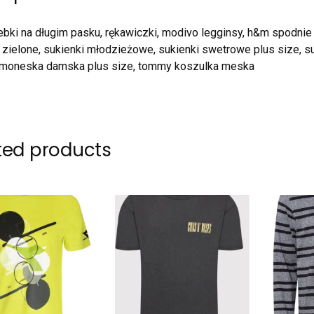
ebki na długim pasku, rękawiczki, modivo legginsy, h&m spodni
zielone, sukienki młodzieżowe, sukienki swetrowe plus size, su
ramoneska damska plus size, tommy koszulka meska
ted products