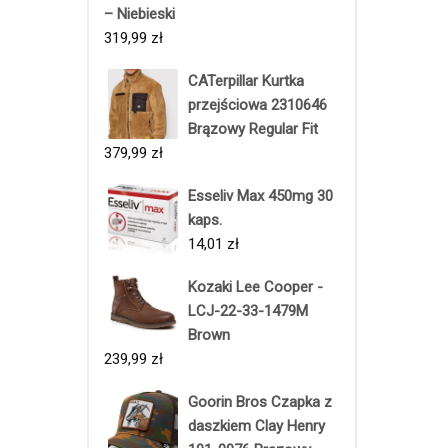
– Niebieski
319,99
zł
CATerpillar Kurtka
przejściowa 2310646
Brązowy Regular Fit
379,99
zł
Esseliv Max 450mg 30
kaps.
14,01
zł
Kozaki Lee Cooper -
LCJ-22-33-1479M
Brown
239,99
zł
Goorin Bros Czapka z
daszkiem Clay Henry