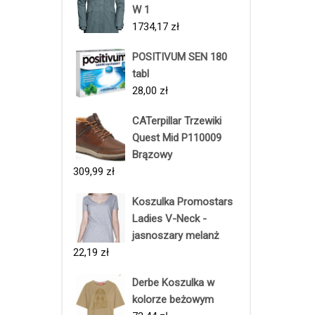
W 1
1734,17
zł
POSITIVUM SEN 180
tabl
28,00
zł
CATerpillar Trzewiki
Quest Mid P110009
Brązowy
309,99
zł
Koszulka Promostars
Ladies V-Neck -
jasnoszary melanż
22,19
zł
Derbe Koszulka w
kolorze beżowym