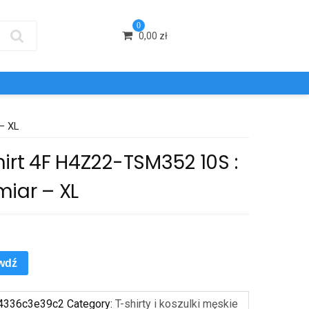
0
0,00
zł
– XL
irt 4F H4Z22-TSM352 10S :
miar – XL
wdź
4336c3e39c2
Category:
T-shirty i koszulki męskie