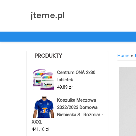
Skip
to
jteme.pl
content
PRODUKTY
Home
»
Centrum ONA 2x30
tabletek
49,89
zł
Koszulka Meczowa
2022/2023 Domowa
Niebieska S : Rozmiar -
XXXL
441,10
zł