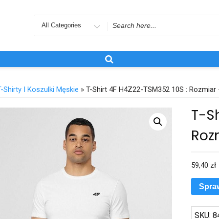
Search
for
T-Shirty I Koszulki Męskie
» T-Shirt 4F H4Z22-TSM352 10S : Rozmiar 
T-Sh
Roz
59,40
zł
Spra
SKU:
8