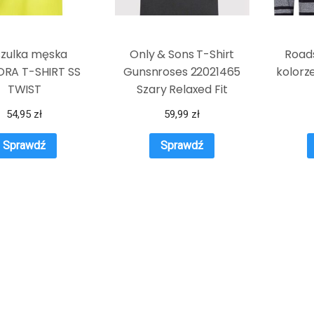
zulka męska
Only & Sons T-Shirt
Roads
RA T-SHIRT SS
Gunsnroses 22021465
kolorz
TWIST
Szary Relaxed Fit
54,95
zł
59,99
zł
Sprawdź
Sprawdź