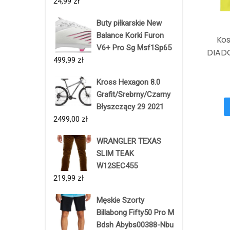
24,99
zł
Buty piłkarskie New
Balance Korki Furon
Kos
V6+ Pro Sg Msf1Sp65
DIADO
499,99
zł
Kross Hexagon 8.0
Grafit/Srebrny/Czarny
Błyszczący 29 2021
2499,00
zł
WRANGLER TEXAS
SLIM TEAK
W12SEC455
219,99
zł
Męskie Szorty
Billabong Fifty50 Pro M
Bdsh Abybs00388-Nbu