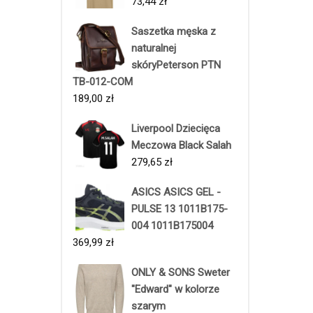
73,44
zł
Saszetka męska z
naturalnej
skóryPeterson PTN
TB-012-COM
189,00
zł
Liverpool Dziecięca
Meczowa Black Salah
279,65
zł
ASICS ASICS GEL -
PULSE 13 1011B175-
004 1011B175004
369,99
zł
ONLY & SONS Sweter
"Edward" w kolorze
szarym