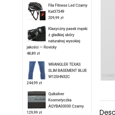
Fila Fitness Led Czarny
Kat37349
209,99
zł
Klasyczny pasek męski
z gładkiej skóry
naturalnej wysokiej
jakości — Rovicky
48,89
zł
WRANGLER TEXAS
SLIM BASEMENT BLUE
W12SHN32C
244,99
zł
Quiksilver
Kosmetyczka
AQYBA03030 Czarny
Desc
129,99
zł