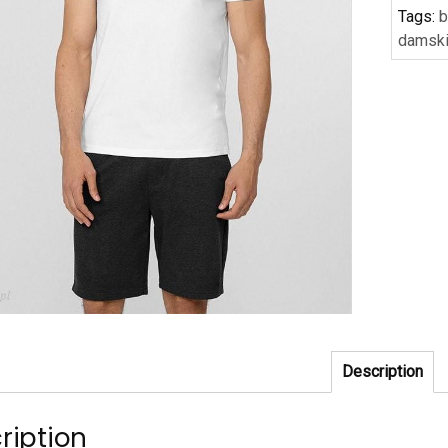
Tags:
b
damsk
Description
ription