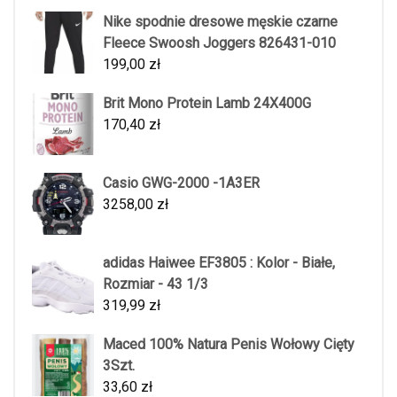
Nike spodnie dresowe męskie czarne
Fleece Swoosh Joggers 826431-010
199,00
zł
Brit Mono Protein Lamb 24X400G
170,40
zł
Casio GWG-2000 -1A3ER
3258,00
zł
adidas Haiwee EF3805 : Kolor - Białe,
Rozmiar - 43 1/3
319,99
zł
Maced 100% Natura Penis Wołowy Cięty
3Szt.
33,60
zł