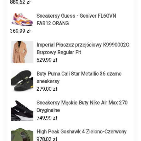
889,62
zł
Sneakersy Guess - Geniver FL6GVN
FAB12 ORANG
369,99
zł
Imperial Płaszcz przejściowy K9990002O
Brązowy Regular Fit
529,99
zł
Buty Puma Cali Star Metallic 36 czarne
sneakersy
279,00
zł
Sneakersy Męskie Buty Nike Air Max 270
Oryginalne
749,99
zł
High Peak Goshawk 4 Zielono-Czerwony
978,02
zł