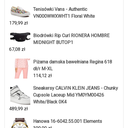
Tenisówki Vans - Authentic
VN000WWXWHT1 Floral White
179,99
zł
Biodrówki Rip Curl RIONERA HOMBRE
MIDNIGHT BUTOP1
67,08
zł
Piżama damska bawełniana Regina 618
dł/r M-XL
114,12
zł
Sneakersy CALVIN KLEIN JEANS - Chunky
Cupsole Laceup Mid YM0YM00426
White/Black 0K4
489,99
zł
Hanowa 16-6042.55.001 Elements