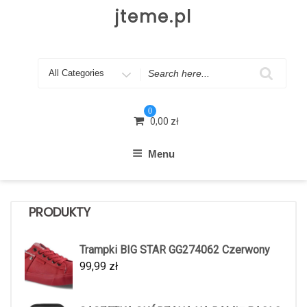
Skip
jteme.pl
to
content
Search
for
0
0,00
zł
Menu
PRODUKTY
Trampki BIG STAR GG274062 Czerwony
99,99
zł