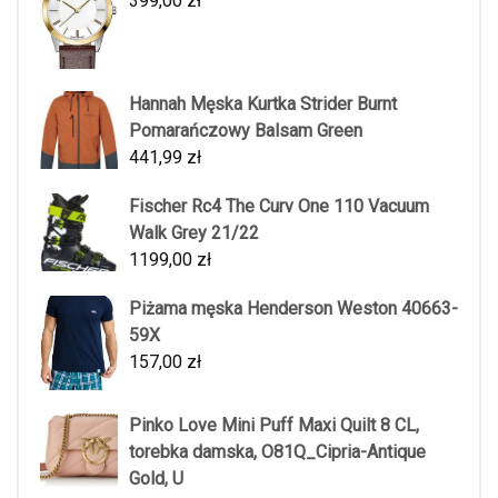
399,00
zł
Hannah Męska Kurtka Strider Burnt
Pomarańczowy Balsam Green
441,99
zł
Fischer Rc4 The Curv One 110 Vacuum
Walk Grey 21/22
1199,00
zł
Piżama męska Henderson Weston 40663-
59X
157,00
zł
Pinko Love Mini Puff Maxi Quilt 8 CL,
torebka damska, O81Q_Cipria-Antique
Gold, U