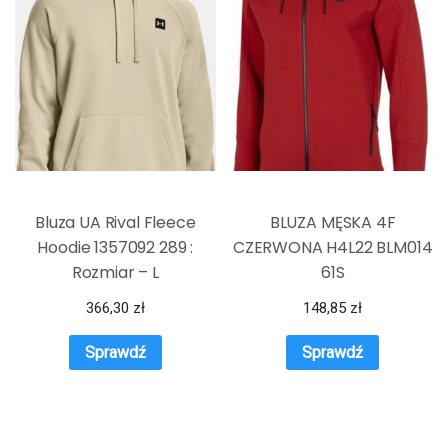
Bluza UA Rival Fleece
BLUZA MĘSKA 4F
Hoodie 1357092 289 :
CZERWONA H4L22 BLM014
Rozmiar – L
61S
366,30
zł
148,85
zł
Sprawdź
Sprawdź