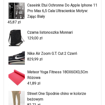
Caseink Etui Ochronne Do Apple Iphone 11
Pro Max 6,5 Cala Ultracienkie Motyw:
Zając Biały
45,87
zł
Czarna listonoszka Monnari
129,00
zł
Nike Air Zoom G.T. Cut 2 Czerń
829,99
zł
Meteor Yoga Fitness 180X60X0,5Cm
Różowa
41,89
zł
Street One Spodnie chino w kolorze
beżowym
82,71
zł