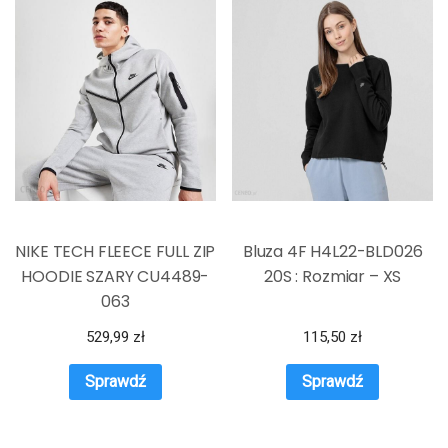
NIKE TECH FLEECE FULL ZIP
Bluza 4F H4L22-BLD026
HOODIE SZARY CU4489-
20S : Rozmiar – XS
063
529,99
zł
115,50
zł
Sprawdź
Sprawdź