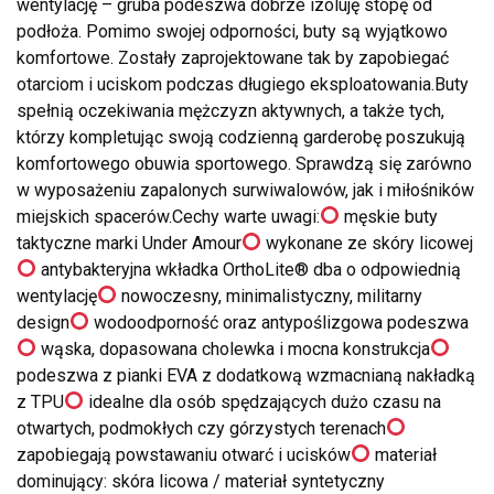
wentylację – gruba podeszwa dobrze izoluję stopę od
podłoża. Pomimo swojej odporności, buty są wyjątkowo
komfortowe. Zostały zaprojektowane tak by zapobiegać
otarciom i uciskom podczas długiego eksploatowania.Buty
spełnią oczekiwania mężczyzn aktywnych, a także tych,
którzy kompletując swoją codzienną garderobę poszukują
komfortowego obuwia sportowego. Sprawdzą się zarówno
w wyposażeniu zapalonych surwiwalowów, jak i miłośników
miejskich spacerów.Cechy warte uwagi:
męskie buty
taktyczne marki Under Amour
wykonane ze skóry licowej
antybakteryjna wkładka OrthoLite® dba o odpowiednią
wentylację
nowoczesny, minimalistyczny, militarny
design
wodoodporność oraz antypoślizgowa podeszwa
wąska, dopasowana cholewka i mocna konstrukcja
podeszwa z pianki EVA z dodatkową wzmacnianą nakładką
z TPU
idealne dla osób spędzających dużo czasu na
otwartych, podmokłych czy górzystych terenach
zapobiegają powstawaniu otwarć i ucisków
materiał
dominujący: skóra licowa / materiał syntetyczny