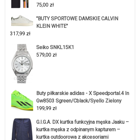
75,00
zł
"BUTY SPORTOWE DAMSKIE CALVIN
KLEIN WHITE"
317,99
zł
Seiko SNKL15K1
579,00
zł
Buty piłkarskie adidas - X Speedportal.4 In
Gw8503 Sgreen/Cblack/Syello Zielony
199,99
zł
G.I.G.A. DX kurtka funkcyjna męska Jaaku –
kurtka męska z odpinanym kapturem –
kurtka outdoorowa z akcesoriami