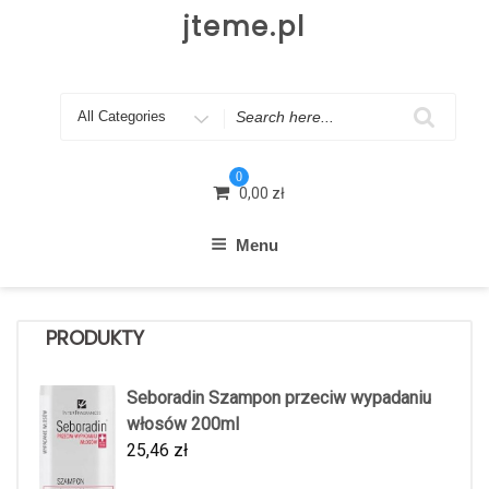
Skip
jteme.pl
to
content
Search
for
0
0,00
zł
Menu
PRODUKTY
Seboradin Szampon przeciw wypadaniu
włosów 200ml
25,46
zł