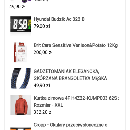
49,90
zł
Hyundai Budzik Ac 322 B
79,00
zł
Brit Care Sensitive Venison&Potato 12Kg
206,00
zł
GADZETOMANIAK ELEGANCKA,
SKÓRZANA BRANSOLETKA MĘSKA
49,90
zł
Kurtka zimowa 4F H4Z22-KUMP003 62S :
Rozmiar - XXL
332,20
zł
Cropp - Okulary przeciwsłoneczne o