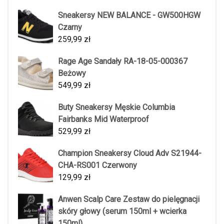
Sneakersy NEW BALANCE - GW500HGW
Czarny
259,99
zł
Rage Age Sandały RA-18-05-000367
Beżowy
549,99
zł
Buty Sneakersy Męskie Columbia
Fairbanks Mid Waterproof
529,99
zł
Champion Sneakersy Cloud Adv S21944-
CHA-RS001 Czerwony
129,99
zł
Anwen Scalp Care Zestaw do pielęgnacji
skóry głowy (serum 150ml + wcierka
150ml)