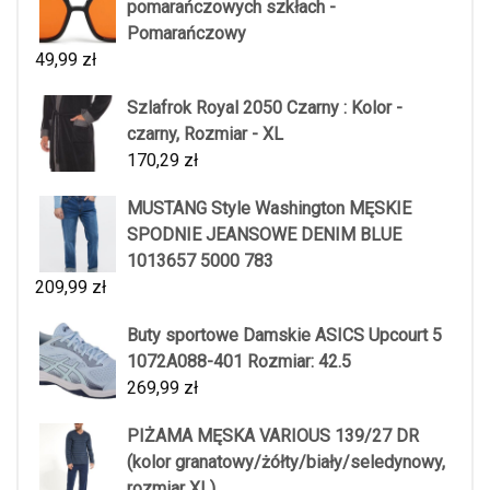
pomarańczowych szkłach -
Pomarańczowy
49,99
zł
Szlafrok Royal 2050 Czarny : Kolor -
czarny, Rozmiar - XL
170,29
zł
MUSTANG Style Washington MĘSKIE
SPODNIE JEANSOWE DENIM BLUE
1013657 5000 783
209,99
zł
Buty sportowe Damskie ASICS Upcourt 5
1072A088-401 Rozmiar: 42.5
269,99
zł
PIŻAMA MĘSKA VARIOUS 139/27 DR
(kolor granatowy/żółty/biały/seledynowy,
rozmiar XL)