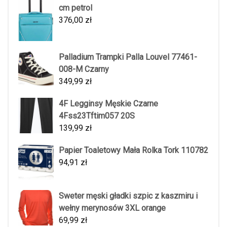
cm petrol
376,00
zł
Palladium Trampki Palla Louvel 77461-
008-M Czarny
349,99
zł
4F Legginsy Męskie Czarne
4Fss23Tftim057 20S
139,99
zł
Papier Toaletowy Mała Rolka Tork 110782
94,91
zł
Sweter męski gładki szpic z kaszmiru i
wełny merynosów 3XL orange
69,99
zł