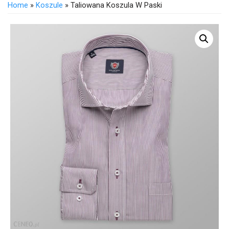
Home
»
Koszule
» Taliowana Koszula W Paski