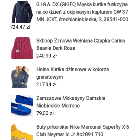
G.I.G.A. DX (GIGEQ Męska kurtka funkcyjna
na co dzień z odpinanym kapturem GW 37
MN JCKT, średnioniebieska, S, 38541-000
724,47
zł
Skhoop Zimowa Wełniana Czapka Carina
Beanie Dark Rose
240,99
zł
Heine Kurtka dżinsowa w kolorze
granatowym
217,34
zł
Zamszowe Mokasyny Damskie
Niebieskie Morreno
79,00
zł
Buty piłkarskie Nike Mercurial Superfly X 6
Club Neymar Ic Jr Ao2891 710