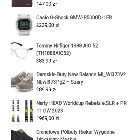
147,00
zł
Casio G-Shock GMW-B5000D-1ER
2229,00
zł
Tommy Hilfiger 1888 AIO 52
(TH1888AIO52)
383,99
zł
Damskie Buty New Balance Ml_Wl373V2
Nbwl373Pg2 – Szary
289,99
zł
Narty HEAD Worldcup Rebels e.SLR + PR
11 GW 2023
1969,00
zł
Granatowe Półbuty Rieker Wygodne
Mokasyny Męskie