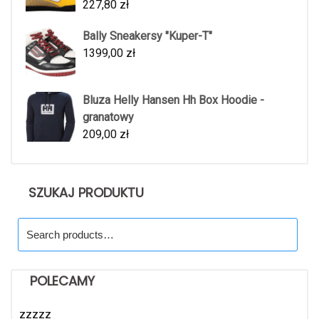
227,80
zł
Bally Sneakersy "Kuper-T"
1399,00
zł
Bluza Helly Hansen Hh Box Hoodie -
granatowy
209,00
zł
SZUKAJ PRODUKTU
Search
for:
POLECAMY
zzzzz