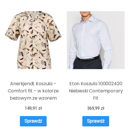
Anerkjendt Koszula –
Eton Koszula 100002420
Comfort fit – w kolorze
Niebieski Contemporary
beżowym ze wzorem
Fit
149,91
zł
369,99
zł
Sprawdź
Sprawdź