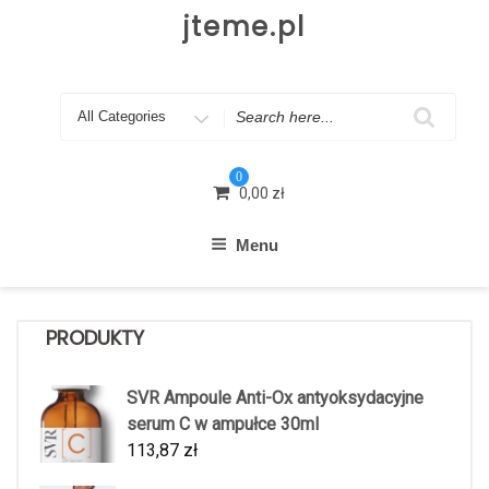
Skip
jteme.pl
to
content
Search
for
0
0,00
zł
Menu
PRODUKTY
SVR Ampoule Anti-Ox antyoksydacyjne
serum C w ampułce 30ml
113,87
zł