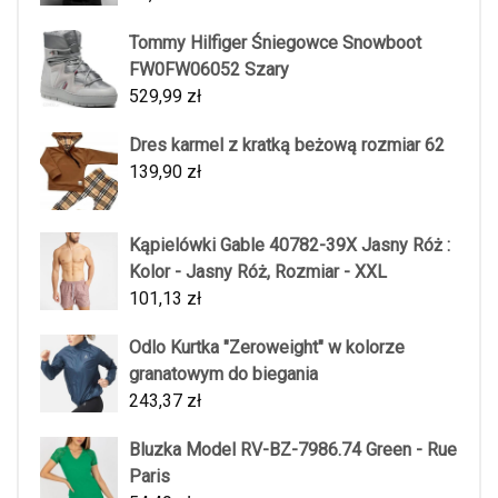
Tommy Hilfiger Śniegowce Snowboot
FW0FW06052 Szary
529,99
zł
Dres karmel z kratką beżową rozmiar 62
139,90
zł
Kąpielówki Gable 40782-39X Jasny Róż :
Kolor - Jasny Róż, Rozmiar - XXL
101,13
zł
Odlo Kurtka "Zeroweight" w kolorze
granatowym do biegania
243,37
zł
Bluzka Model RV-BZ-7986.74 Green - Rue
Paris