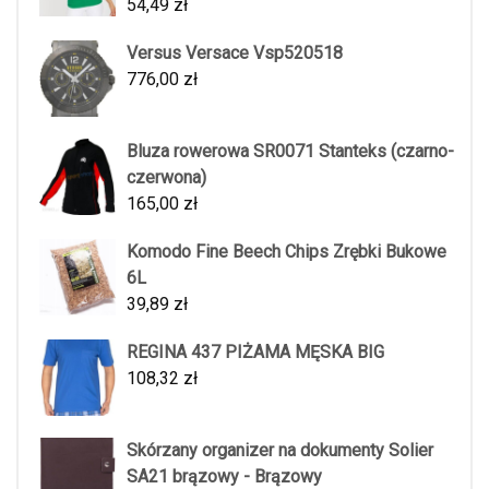
54,49
zł
Versus Versace Vsp520518
776,00
zł
Bluza rowerowa SR0071 Stanteks (czarno-
czerwona)
165,00
zł
Komodo Fine Beech Chips Zrębki Bukowe
6L
39,89
zł
REGINA 437 PIŻAMA MĘSKA BIG
108,32
zł
Skórzany organizer na dokumenty Solier
SA21 brązowy - Brązowy