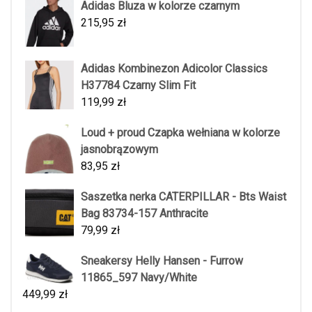
Adidas Bluza w kolorze czarnym
215,95
zł
Adidas Kombinezon Adicolor Classics
H37784 Czarny Slim Fit
119,99
zł
Loud + proud Czapka wełniana w kolorze
jasnobrązowym
83,95
zł
Saszetka nerka CATERPILLAR - Bts Waist
Bag 83734-157 Anthracite
79,99
zł
Sneakersy Helly Hansen - Furrow
11865_597 Navy/White
449,99
zł