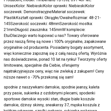
UnisexKolor: NiebieskiKolor oprawki: NiebieskiKolor
soczewek: DemonstracyjneMateriał soczewek:
PlastikKształt oprawki: Okrągłe/OwalneRozmiar: 48-21-
145Szerokość soczewki: 48mmSzerokość mostka:
21mmDługość zausznika: 145mmW komplecie:
EtuiDlaczego warto kupować u nas? Towary oferowane
przez naszą firmę są nowe i 100% oryginalne, zapakowane
oryginalnie od producenta. Posiadamy bogaty asortyment,
więc koniecznie zapoznaj się z całą naszą ofertą. Wyróżnia
nas doświadczenie, ponad 10 lat na rynku! Tworzymy oferty
limitowane, specjalnie dla Ciebie, oferujemy
najatrakcyjniejsze ceny, więc nie zwlekaj z zakupem! Ceny
niższe nawet o -70% przekonaj się sam!
spodnie z naszywkami damskie, spodnie jeansy, kaleta
przy pasie, sukienka z ozdobnymi plecami, spodenki
sportowe damskie wysoki stan, długie białe koszule
damskie, dżinsy skinny, sneakersy 37, męska koszula z
krótkim rękawem, szpilki cyrkonie, sukienka welurowa