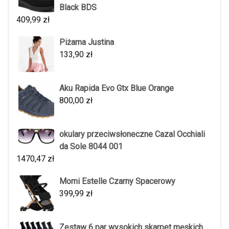
Black BDS
409,99
zł
Piżama Justina
133,90
zł
Aku Rapida Evo Gtx Blue Orange
800,00
zł
okulary przeciwsłoneczne Cazal Occhiali
da Sole 8044 001
1470,47
zł
Momi Estelle Czarny Spacerowy
399,99
zł
Zestaw 6 par wysokich skarpet męskich