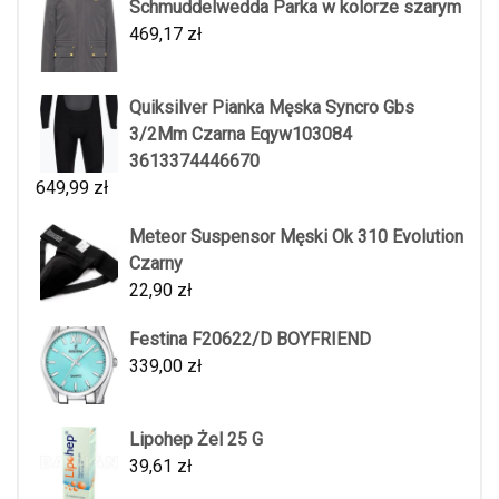
Schmuddelwedda Parka w kolorze szarym
469,17
zł
Quiksilver Pianka Męska Syncro Gbs
3/2Mm Czarna Eqyw103084
3613374446670
649,99
zł
Meteor Suspensor Męski Ok 310 Evolution
Czarny
22,90
zł
Festina F20622/D BOYFRIEND
339,00
zł
Lipohep Żel 25 G
39,61
zł