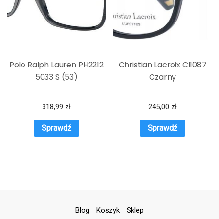
Polo Ralph Lauren PH2212
Christian Lacroix Cl1087
5033 S (53)
Czarny
318,99
zł
245,00
zł
Sprawdź
Sprawdź
Blog
Koszyk
Sklep