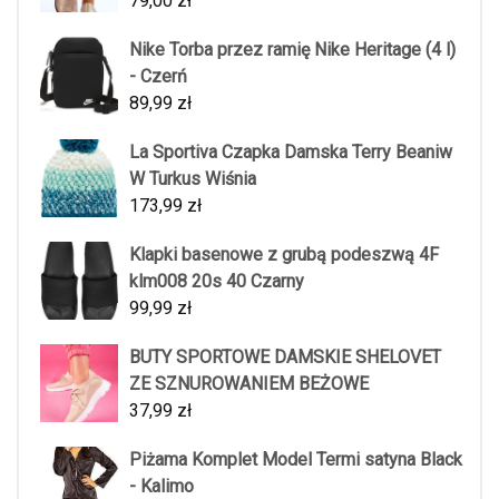
79,00
zł
Nike Torba przez ramię Nike Heritage (4 l)
- Czerń
89,99
zł
La Sportiva Czapka Damska Terry Beaniw
W Turkus Wiśnia
173,99
zł
Klapki basenowe z grubą podeszwą 4F
klm008 20s 40 Czarny
99,99
zł
BUTY SPORTOWE DAMSKIE SHELOVET
ZE SZNUROWANIEM BEŻOWE
37,99
zł
Piżama Komplet Model Termi satyna Black
- Kalimo