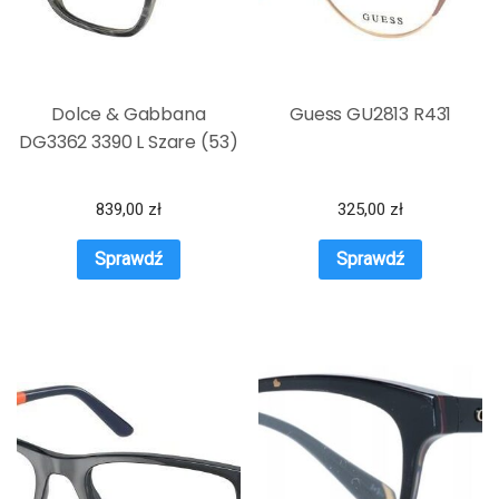
Dolce & Gabbana
Guess GU2813 R431
DG3362 3390 L Szare (53)
839,00
zł
325,00
zł
Sprawdź
Sprawdź