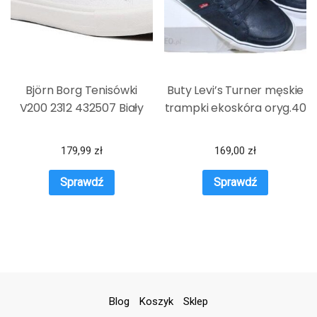
Björn Borg Tenisówki
Buty Levi’s Turner męskie
V200 2312 432507 Biały
trampki ekoskóra oryg.40
179,99
zł
169,00
zł
Sprawdź
Sprawdź
Blog
Koszyk
Sklep