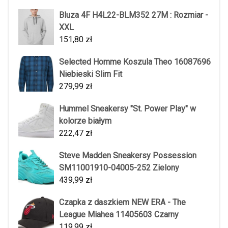
Bluza 4F H4L22-BLM352 27M : Rozmiar -
XXL
151,80
zł
Selected Homme Koszula Theo 16087696
Niebieski Slim Fit
279,99
zł
Hummel Sneakersy "St. Power Play" w
kolorze białym
222,47
zł
Steve Madden Sneakersy Possession
SM11001910-04005-252 Zielony
439,99
zł
Czapka z daszkiem NEW ERA - The
League Miahea 11405603 Czarny
119,99
zł