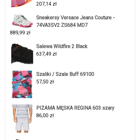
207,14
zł
Sneakersy Versace Jeans Couture -
74VA3SV2 ZS684 MD7
889,99
zł
Salewa Wildfire 2 Black
637,49
zł
Szaliki / Szale Buff 69100
57,50
zł
PIŻAMA MĘSKA REGINA 603 szary
86,00
zł