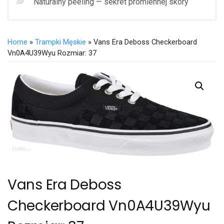
Naturalny peeling — sekret promiennej skóry
Home
»
Trampki Męskie
» Vans Era Deboss Checkerboard
Vn0A4U39Wyu Rozmiar: 37
Vans Era Deboss
Checkerboard Vn0A4U39Wyu