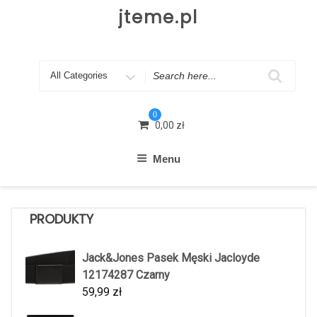
Skip
jteme.pl
to
content
Search
for
0
0,00
zł
Menu
PRODUKTY
Jack&Jones Pasek Męski Jacloyde
12174287 Czarny
59,99
zł