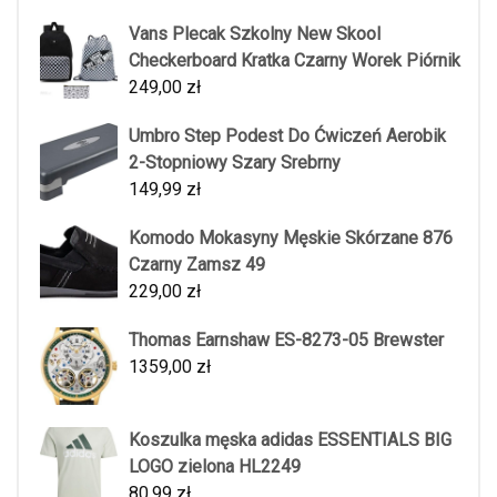
Vans Plecak Szkolny New Skool
Checkerboard Kratka Czarny Worek Piórnik
249,00
zł
Umbro Step Podest Do Ćwiczeń Aerobik
2-Stopniowy Szary Srebrny
149,99
zł
Komodo Mokasyny Męskie Skórzane 876
Czarny Zamsz 49
229,00
zł
Thomas Earnshaw ES-8273-05 Brewster
1359,00
zł
Koszulka męska adidas ESSENTIALS BIG
LOGO zielona HL2249
80,99
zł