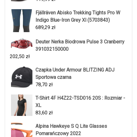
Fjällräven Abisko Trekking Tights Pro W
Indigo Blue-Iron Grey Xl (5703843)
689,29
zł
Deuter Nerka Biodrowa Pulse 3 Cranberry
391032150000
202,50
zł
Czapka Under Armour BLITZING ADJ
Sportowa czarna
78,70
zł
T-Shirt 4F H4Z22-TSD016 20S : Rozmiar -
XL
83,60
zł
Alpina Hawkeye S Q Lite Glasses
Pomarańczowy 2022