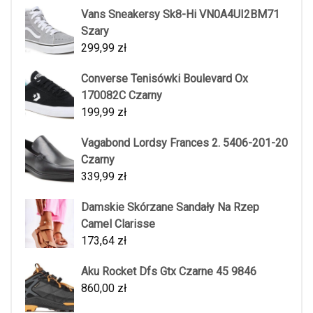
Vans Sneakersy Sk8-Hi VN0A4UI2BM71
Szary
299,99
zł
Converse Tenisówki Boulevard Ox
170082C Czarny
199,99
zł
Vagabond Lordsy Frances 2. 5406-201-20
Czarny
339,99
zł
Damskie Skórzane Sandały Na Rzep
Camel Clarisse
173,64
zł
Aku Rocket Dfs Gtx Czarne 45 9846
860,00
zł