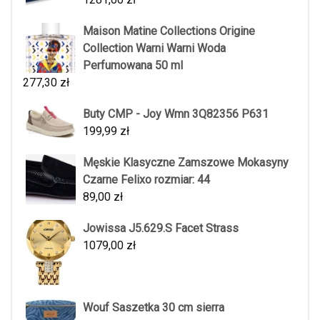
Maison Matine Collections Origine
Collection Warni Warni Woda
Perfumowana 50 ml
277,30
zł
Buty CMP - Joy Wmn 3Q82356 P631
199,99
zł
Męskie Klasyczne Zamszowe Mokasyny
Czarne Felixo rozmiar: 44
89,00
zł
Jowissa J5.629.S Facet Strass
1079,00
zł
Wouf Saszetka 30 cm sierra