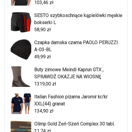
103,46
zł
SESTO szybkoschnące kąpielówki męskie
bokserki L
58,90
zł
Czapka damska czarna PAOLO PERUZZI
A-03-BL
49,99
zł
Buty zimowe Meindl Kaprun GTX ,
SPRAWDŹ OKAZJE NA WIOSNĘ
1319,00
zł
Italian Fashion piżama Jaromir kr/kr
XXL(44) granat
134,90
zł
Olimp Gold Żeń-Szeń Complex 30 tabl.
21,74
zł