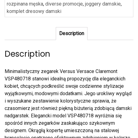
rozpinana męska
,
diverse promocje
,
joggery damskie
,
komplet dresowy damski
Description
Description
Minimalistyczny zegarek Versus Versace Claremont
VSP480718 stanowi idealną propozycję dla eleganckich
kobiet, chcących podkreślić swoje codzienne stylizacje
wyjątkowymi, modowymi dodatkami. Jego urokliwy wygląd
i wyszukane zestawienie kolorystyczne sprawia, że
czasomierz jest również piękną biżuterią zdobiącą damski
nadgarstek. Elegancki model VSP480718 wyróżnia się
spośród innych zegarków zaskakująco szykownym
designem. Okrągłą kopertę umieszczoną na stalowej
bransolecie opatrzono efektownym zdobieniem w kolorze