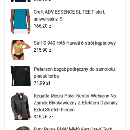
Craft ADV ESSENCE SL TEE T-shirt,
uniwersalny, S
166,20
zł
Self S 940 HA6 Hawaii 6 strój kąpielowy
215,90
zł
Peterson bagaż podręczny do samolotu
plecak torba
71,99
zł
Regatta Męski Polar Kestor Wełniany Na
Zamek Błyskawiczny Z Efektem Dzianiny
Extol Stretch Fleece
315,26
zł
Buty Puma BMW MMS Kart Cat-X Tech