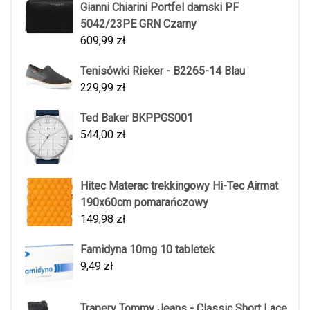
Gianni Chiarini Portfel damski PF
5042/23PE GRN Czarny
609,99
zł
Tenisówki Rieker - B2265-14 Blau
229,99
zł
Ted Baker BKPPGS001
544,00
zł
Hitec Materac trekkingowy Hi-Tec Airmat
190x60cm pomarańczowy
149,98
zł
Famidyna 10mg 10 tabletek
9,49
zł
Trapery Tommy Jeans - Classic Short Lace