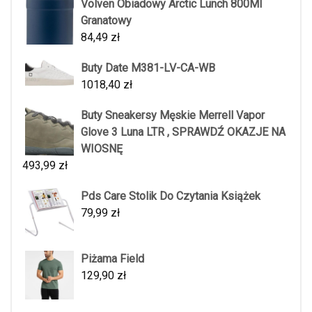
Volven Obiadowy Arctic Lunch 800Ml
Granatowy
84,49
zł
Buty Date M381-LV-CA-WB
1018,40
zł
Buty Sneakersy Męskie Merrell Vapor
Glove 3 Luna LTR , SPRAWDŹ OKAZJE NA
WIOSNĘ
493,99
zł
Pds Care Stolik Do Czytania Książek
79,99
zł
Piżama Field
129,90
zł