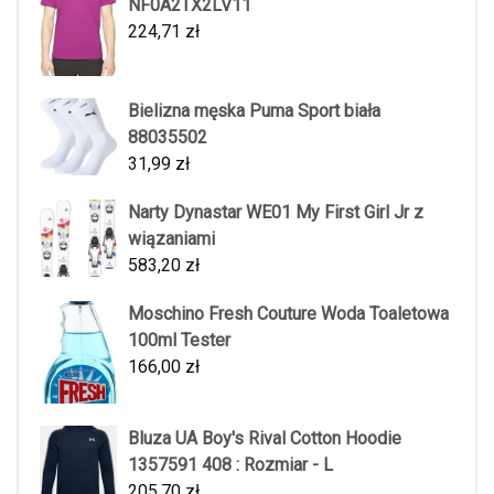
NF0A2TX2LV11
224,71
zł
Bielizna męska Puma Sport biała
88035502
31,99
zł
Narty Dynastar WE01 My First Girl Jr z
wiązaniami
583,20
zł
Moschino Fresh Couture Woda Toaletowa
100ml Tester
166,00
zł
Bluza UA Boy's Rival Cotton Hoodie
1357591 408 : Rozmiar - L
205,70
zł