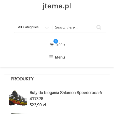
Skip
jteme.pl
to
content
Search
for
0
0,00
zł
Menu
PRODUKTY
Buty do biegania Salomon Speedcross 6
417378
522,90
zł