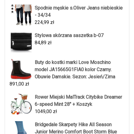
Spodnie męskie s.Oliver Jeans niebieskie
- 34/34
224,99
zł
Stylowa skórzana saszetka b-07
84,89
zł
Buty do kostki marki Love Moschino
model JA15665G1FIA0 kolor Czarny.
Obuwie Damskie. Sezon: Jesień/Zima
891,00
zł
Rower Miejski MalTrack Citybike Dreamer
6-speed Mint 28" + Koszyk
1049,00
zł
Bridgedale Skarpety Hike All Season
Junior Merino Comfort Boot Storm Blue