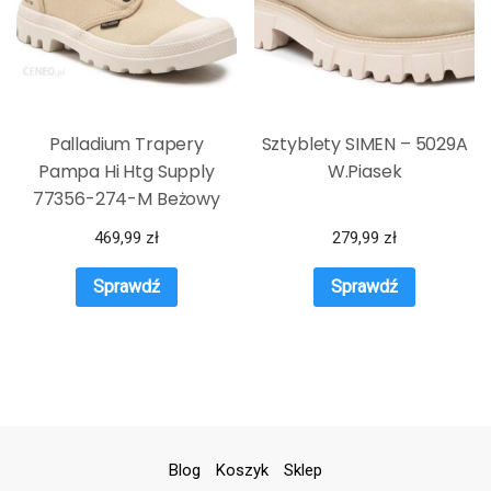
Palladium Trapery
Sztyblety SIMEN – 5029A
Pampa Hi Htg Supply
W.Piasek
77356-274-M Beżowy
469,99
zł
279,99
zł
Sprawdź
Sprawdź
Blog
Koszyk
Sklep