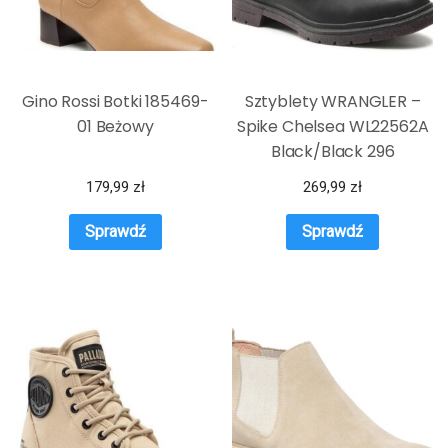
Gino Rossi Botki 185469-
Sztyblety WRANGLER –
01 Beżowy
Spike Chelsea WL22562A
Black/Black 296
179,99
zł
269,99
zł
Sprawdź
Sprawdź