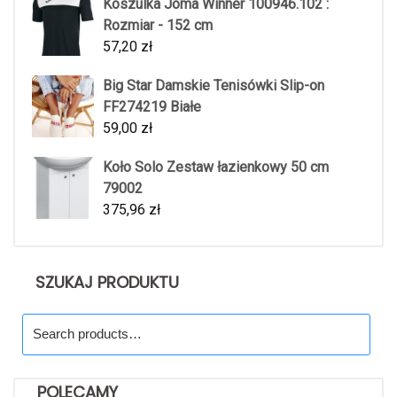
Koszulka Joma Winner 100946.102 :
Rozmiar - 152 cm
57,20
zł
Big Star Damskie Tenisówki Slip-on
FF274219 Białe
59,00
zł
Koło Solo Zestaw łazienkowy 50 cm
79002
375,96
zł
SZUKAJ PRODUKTU
Search
for:
POLECAMY