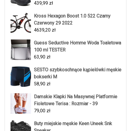
439,99
zł
Kross Hexagon Boost 1.0 522 Czarny
Czerwony 29 2022
4639,20
zł
Guess Seductive Homme Woda Toaletowa
100 ml TESTER
63,90
zł
SESTO szybkoschnące kąpielówki męskie
bokserki M
58,90
zł
Damskie Klapki Na Masywnej Platformie
Fioletowe Terisa : Rozmiar - 39
79,00
zł
Buty miejskie męskie Keen Uneek Snk
Sneaker