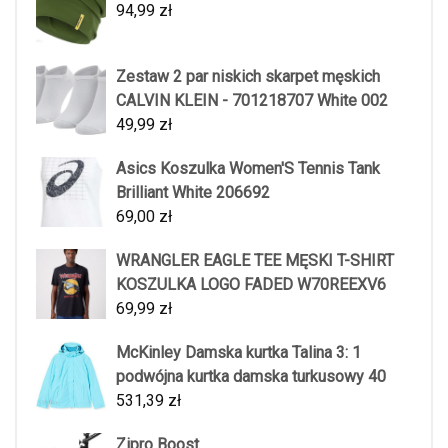
94,99
zł
Zestaw 2 par niskich skarpet męskich
CALVIN KLEIN - 701218707 White 002
49,99
zł
Asics Koszulka Women'S Tennis Tank
Brilliant White 206692
69,00
zł
WRANGLER EAGLE TEE MĘSKI T-SHIRT
KOSZULKA LOGO FADED W70REEXV6
69,99
zł
McKinley Damska kurtka Talina 3: 1
podwójna kurtka damska turkusowy 40
531,39
zł
Zipro Boost