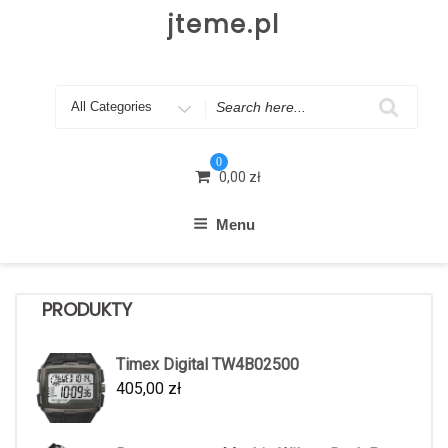
Skip
jteme.pl
to
content
Search
for
0
0,00
zł
Menu
PRODUKTY
Timex Digital TW4B02500
405,00
zł