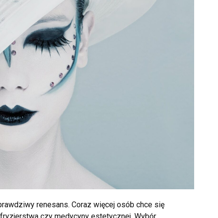
prawdziwy renesans. Coraz więcej osób chce się
i, fryzjerstwa czy medycyny estetycznej. Wybór