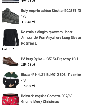
499,99
zł
Buty męskie adidas Strutter EG2656 43
1/3
312,40
zł
Koszula z długim rękawem Under
Armour UA Run Anywhere Long Sleeve
Rozmiar L
163,80
zł
Półbuty Ryłko - IG5954 Brązowy 1CU
359,99
zł
Bluza 4F H4L21-BLM012 30S : Rozmiar
- S
174,90
zł
Bokserki męskie Cornette 007/68
Gnome Merry Christmas