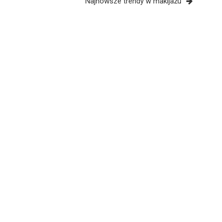
Najnowsze trendy w makijażu