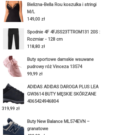
Bielizna-Bella Rou koszulka i stringi
M/L
149,00
zł
Spodnie 4F 4FJSS23TTROM131 20S :
Rozmiar - 128 cm
118,80
zł
Buty sportowe damskie wsuwane
pudrowy róż Vinceza 13574
99,99
zł
ADIDAS ADIDAS DAROGA PLUS LEA
GW3614 BUTY MĘSKIE SKÓRZANE
4065424946804
319,99
zł
Buty New Balance ML574EVN –
granatowe