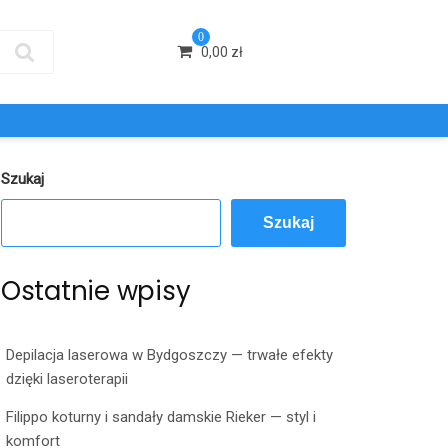
0
0,00
zł
Szukaj
Szukaj
Ostatnie wpisy
Depilacja laserowa w Bydgoszczy — trwałe efekty
dzięki laseroterapii
Filippo koturny i sandały damskie Rieker — styl i
komfort