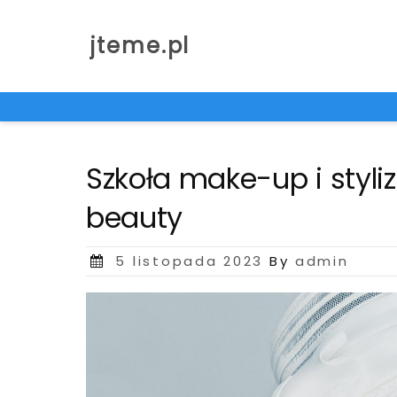
Skip
to
jteme.pl
content
Szkoła make-up i styliz
beauty
Posted
5 listopada 2023
By
admin
on