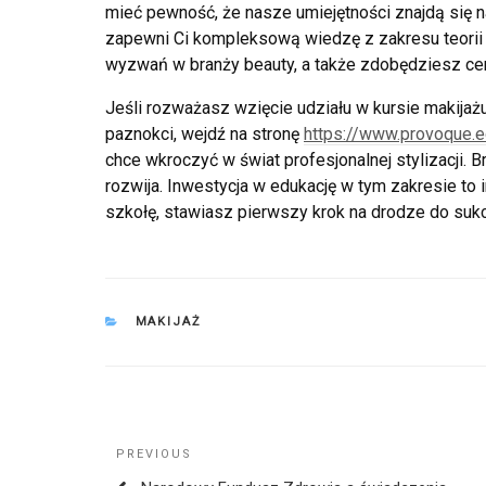
mieć pewność, że nasze umiejętności znajdą się n
zapewni Ci kompleksową wiedzę z zakresu teorii i
wyzwań w branży beauty, a także zdobędziesz cenn
Jeśli rozważasz wzięcie udziału w kursie makijażu
paznokci, wejdź na stronę
https://www.provoque.e
chce wkroczyć w świat profesjonalnej stylizacji. B
rozwija. Inwestycja w edukację w tym zakresie to
szkołę, stawiasz pierwszy krok na drodze do sukc
CATEGORIES
MAKIJAŻ
Nawigacja
Previous
PREVIOUS
Post