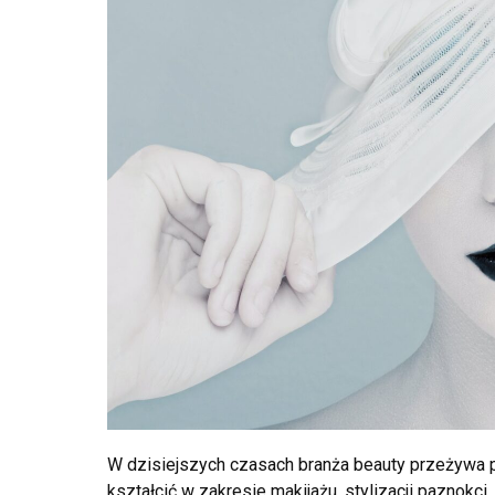
W dzisiejszych czasach branża beauty przeżywa 
kształcić w zakresie makijażu, stylizacji paznokc