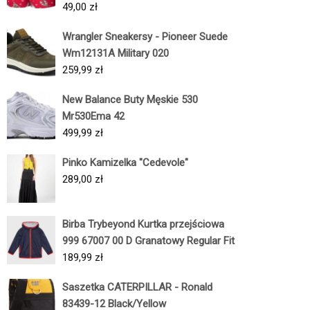
49,00
zł
Wrangler Sneakersy - Pioneer Suede
Wm12131A Military 020
259,99
zł
New Balance Buty Męskie 530
Mr530Ema 42
499,99
zł
Pinko Kamizelka "Cedevole"
289,00
zł
Birba Trybeyond Kurtka przejściowa
999 67007 00 D Granatowy Regular Fit
189,99
zł
Saszetka CATERPILLAR - Ronald
83439-12 Black/Yellow