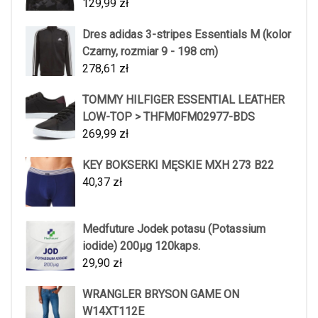
129,99
zł
Dres adidas 3-stripes Essentials M (kolor
Czarny, rozmiar 9 - 198 cm)
278,61
zł
TOMMY HILFIGER ESSENTIAL LEATHER
LOW-TOP > THFM0FM02977-BDS
269,99
zł
KEY BOKSERKI MĘSKIE MXH 273 B22
40,37
zł
Medfuture Jodek potasu (Potassium
iodide) 200µg 120kaps.
29,90
zł
WRANGLER BRYSON GAME ON
W14XT112E