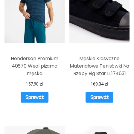
Henderson Premium
Męskie Klasyczne
40670 Weal piżama
Materiałowe Tenisówki Na
męska
Rzepy Big Star LL174631
Czarne
157,90
zł
169,04
zł
Sprawdź
Sprawdź