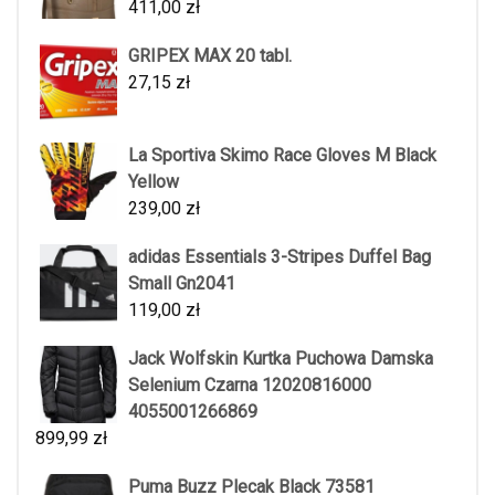
411,00
zł
GRIPEX MAX 20 tabl.
27,15
zł
La Sportiva Skimo Race Gloves M Black
Yellow
239,00
zł
adidas Essentials 3-Stripes Duffel Bag
Small Gn2041
119,00
zł
Jack Wolfskin Kurtka Puchowa Damska
Selenium Czarna 12020816000
4055001266869
899,99
zł
Puma Buzz Plecak Black 73581