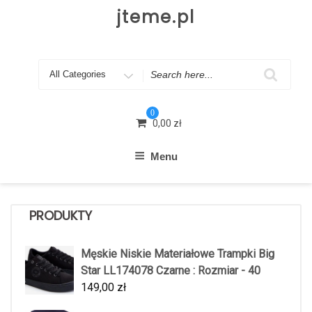
Skip
jteme.pl
to
content
Search
for
0
0,00
zł
Menu
PRODUKTY
Męskie Niskie Materiałowe Trampki Big
Star LL174078 Czarne : Rozmiar - 40
149,00
zł