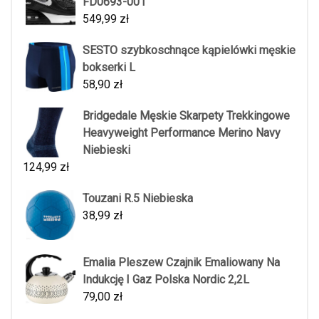
FD0693-001
549,99
zł
SESTO szybkoschnące kąpielówki męskie
bokserki L
58,90
zł
Bridgedale Męskie Skarpety Trekkingowe
Heavyweight Performance Merino Navy
Niebieski
124,99
zł
Touzani R.5 Niebieska
38,99
zł
Emalia Pleszew Czajnik Emaliowany Na
Indukcję I Gaz Polska Nordic 2,2L
79,00
zł