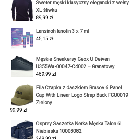
Sweter męski klasyczny elegancki z wełny
XL śliwka
89,99
zł
Lansinoh lanolin 3 x 7 ml
45,15
zł
Męskie Sneakersy Geox U Deiven
U355Wa-00047-C4002 – Granatowy
469,99
zł
Fila Czapka z daszkiem Brasov 6 Panel
Cap With Linear Logo Strap Back FCU0019
Zielony
99,99
zł
Osprey Saszetka Nerka Męska Talon 6L
Niebieska 10003082
349,99
zł