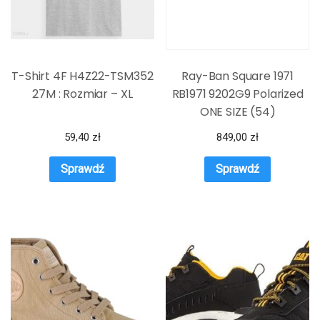
T-Shirt 4F H4Z22-TSM352
Ray-Ban Square 1971
27M : Rozmiar – XL
RB1971 9202G9 Polarized
ONE SIZE (54)
59,40
zł
849,00
zł
Sprawdź
Sprawdź