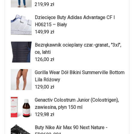
219,99
zł
Dziecięce Buty Adidas Advantage CF I
H06215 – Biały
149,99
zł
Bezrękawnik ocieplany czar.-granat., "3xl",
ce, lahti
126,00
zł
Gorilla Wear Dół Bikini Summerville Bottom
Lila Różowy
129,00
zł
Genactiv Colostrum Junior (Colostrigen),
zawiesina, płyn 150 ml
129,98
zł
Buty Nike Air Max 90 Next Nature -