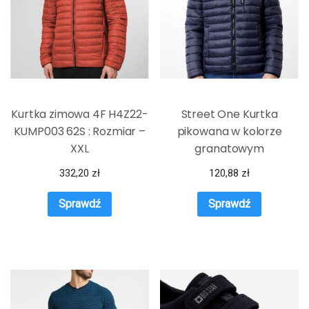
Kurtka zimowa 4F H4Z22-
Street One Kurtka
KUMP003 62S : Rozmiar –
pikowana w kolorze
XXL
granatowym
332,20
zł
120,88
zł
Sprawdź
Sprawdź