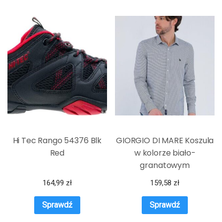
Hi Tec Rango 54376 Blk
GIORGIO DI MARE Koszula
Red
w kolorze biało-
granatowym
164,99
zł
159,58
zł
Sprawdź
Sprawdź