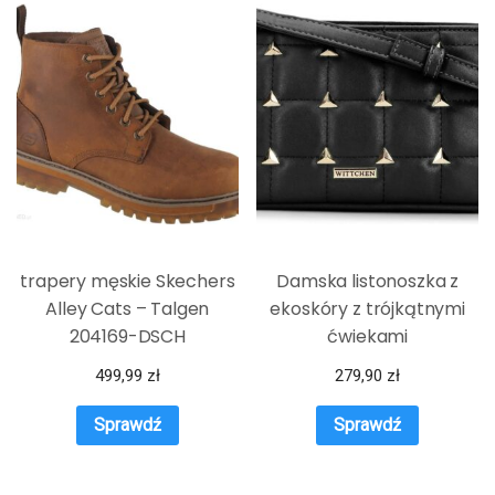
trapery męskie Skechers
Damska listonoszka z
Alley Cats – Talgen
ekoskóry z trójkątnymi
204169-DSCH
ćwiekami
499,99
zł
279,90
zł
Sprawdź
Sprawdź