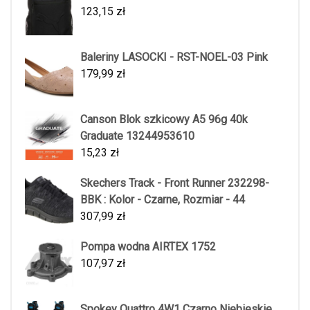
123,15
zł
Baleriny LASOCKI - RST-NOEL-03 Pink
179,99
zł
Canson Blok szkicowy A5 96g 40k
Graduate 13244953610
15,23
zł
Skechers Track - Front Runner 232298-
BBK : Kolor - Czarne, Rozmiar - 44
307,99
zł
Pompa wodna AIRTEX 1752
107,97
zł
Spokey Quattro 4W1 Czarno Niebieskie