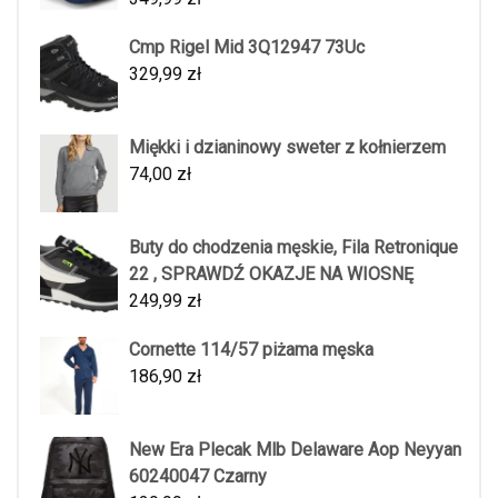
Cmp Rigel Mid 3Q12947 73Uc
329,99
zł
Miękki i dzianinowy sweter z kołnierzem
74,00
zł
Buty do chodzenia męskie, Fila Retronique
22 , SPRAWDŹ OKAZJE NA WIOSNĘ
249,99
zł
Cornette 114/57 piżama męska
186,90
zł
New Era Plecak Mlb Delaware Aop Neyyan
60240047 Czarny