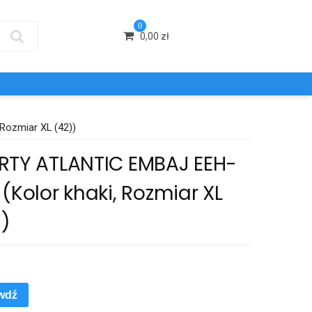
0
0,00
zł
ozmiar XL (42))
RTY ATLANTIC EMBAJ EEH-
(Kolor khaki, Rozmiar XL
))
wdź