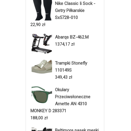
Nike Classic Ii Sock -
Getry Piłkarskie
Sx5728-010
22,90
zł
Abarqs BZ-462.M
1374,17
zł
Trampki Stonefly
110149S
349,43
zł
Okulary
Przeciwsłoneczne
Arnette AN 4310
MONKEY D 283371
188,00
zł
Beltimore pasek męski