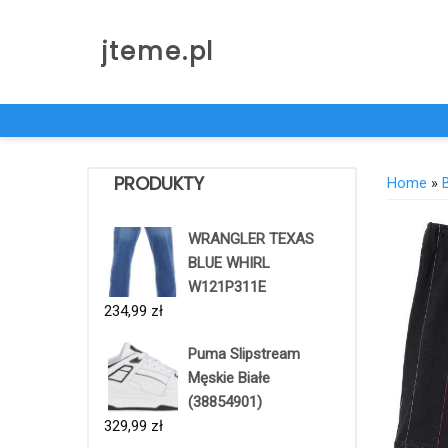
Skip
to
jteme.pl
content
PRODUKTY
Home
»
WRANGLER TEXAS
BLUE WHIRL
W121P311E
234,99
zł
Puma Slipstream
Męskie Białe
(38854901)
329,99
zł