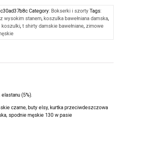
fc30ad37b8c
Category:
Bokserki i szorty
Tags:
 z wysokim stanem
,
koszulka bawełniana damska
,
 koszulki
,
t shirty damskie bawełniane
,
zimowe
 męskie
elastanu (5%).
mskie czarne, buty elsy, kurtka przeciwdeszczowa
ska, spodnie męskie 130 w pasie