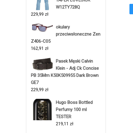
W12TY728Q
229,99
zł
okulary
przeciwsłoneczne Zen
Z406-C05
162,91
zł
Pasek Męski Calvin
Klein - Adj Ck Concise
PB 35Mm K50K509955 Dark Brown
GE7
229,99
zł
Hugo Boss Bottled
Perfumy 100 ml
TESTER
219,11
zł