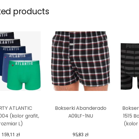
ted products
RTY ATLANTIC
Bokserki Abanderado
Bokser
4 (kolor grafit,
A09LF-1NU
1515 B
rozmiar L)
(kolor
159,11
zł
95,83
zł