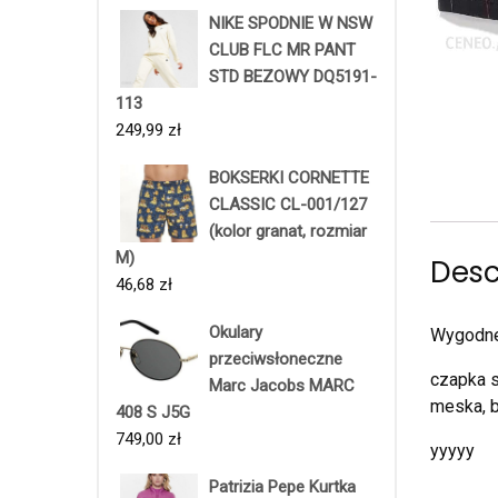
NIKE SPODNIE W NSW
CLUB FLC MR PANT
STD BEZOWY DQ5191-
113
249,99
zł
BOKSERKI CORNETTE
CLASSIC CL-001/127
(kolor granat, rozmiar
M)
Desc
46,68
zł
Okulary
Wygodne 
przeciwsłoneczne
czapka s
Marc Jacobs MARC
meska, b
408 S J5G
749,00
zł
yyyyy
Patrizia Pepe Kurtka