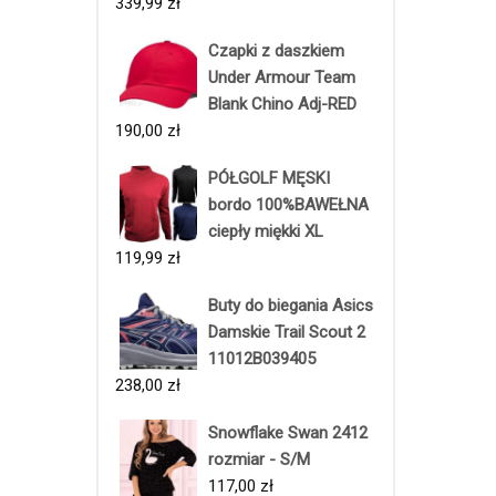
339,99
zł
Czapki z daszkiem
Under Armour Team
Blank Chino Adj-RED
190,00
zł
PÓŁGOLF MĘSKI
bordo 100%BAWEŁNA
ciepły miękki XL
119,99
zł
Buty do biegania Asics
Damskie Trail Scout 2
11012B039405
238,00
zł
Snowflake Swan 2412
rozmiar - S/M
117,00
zł