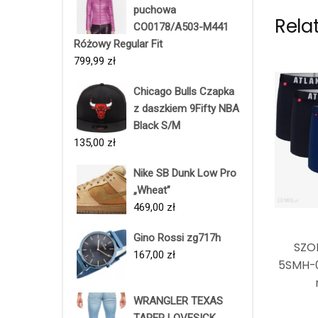
puchowa
Rela
CO0178/A503-M441
Różowy Regular Fit
799,99
zł
Chicago Bulls Czapka
z daszkiem 9Fifty NBA
Black S/M
135,00
zł
Nike SB Dunk Low Pro
„Wheat”
469,00
zł
Gino Rossi zg717h
SZO
167,00
zł
5SMH-00
WRANGLER TEXAS
TAPER LOVESICK