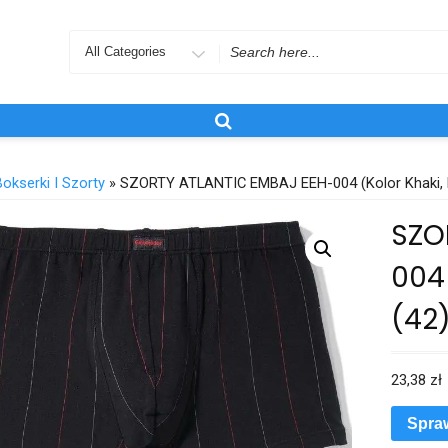
Search
for
Bokserki I Szorty
» SZORTY ATLANTIC EMBAJ EEH-004 (Kolor Khaki, R
SZO
004 
(42
23,38
zł
Spra