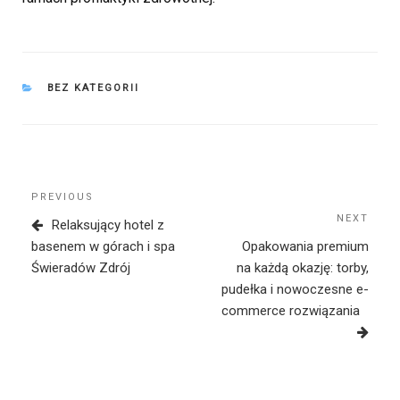
CATEGORIES
BEZ KATEGORII
Nawigacja
Previous
PREVIOUS
wpisu
Post
NEXT
Next
Relaksujący hotel z
Post
basenem w górach i spa
Opakowania premium
Świeradów Zdrój
na każdą okazję: torby,
pudełka i nowoczesne e-
commerce rozwiązania