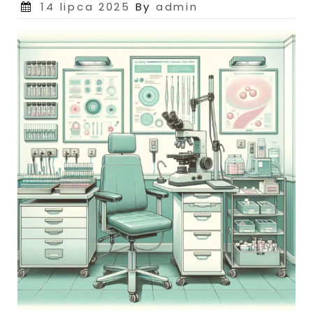
Posted
14 lipca 2025
By
admin
on