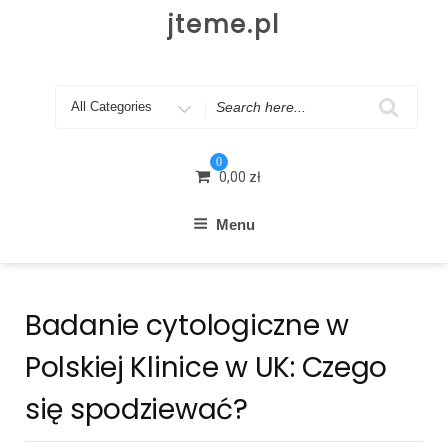
Skip
jteme.pl
to
content
Search
for
0
0,00
zł
Menu
Badanie cytologiczne w
Polskiej Klinice w UK: Czego
się spodziewać?