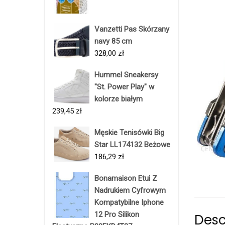
Vanzetti Pas Skórzany
navy 85 cm
328,00
zł
Hummel Sneakersy
"St. Power Play" w
kolorze białym
239,45
zł
Męskie Tenisówki Big
Star LL174132 Beżowe
186,29
zł
Bonamaison Etui Z
Nadrukiem Cyfrowym
Kompatybilne Iphone
12 Pro Silikon
Desc