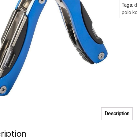
Tags:
d
polo k
Description
ription