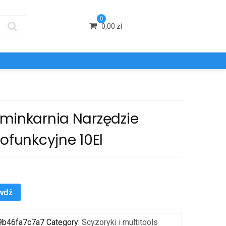
0
0,00
zł
minkarnia Narzędzie
ofunkcyjne 10El
wdź
9b46fa7c7a7
Category:
Scyzoryki i multitools