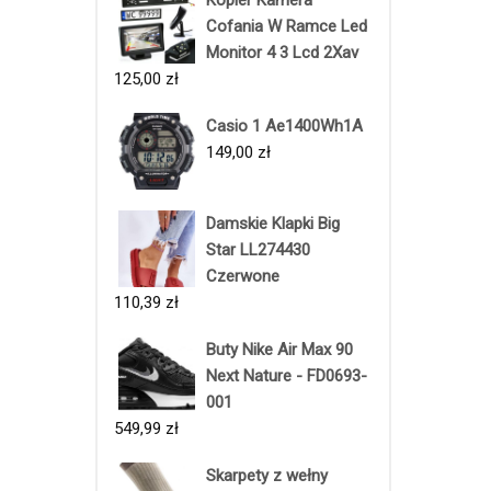
Cofania W Ramce Led
Monitor 4 3 Lcd 2Xav
125,00
zł
Casio 1 Ae1400Wh1A
149,00
zł
Damskie Klapki Big
Star LL274430
Czerwone
110,39
zł
Buty Nike Air Max 90
Next Nature - FD0693-
001
549,99
zł
Skarpety z wełny