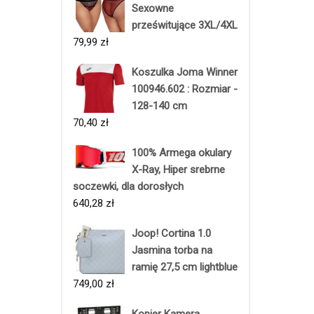
Sexowne
prześwitujące 3XL/4XL
79,99
zł
Koszulka Joma Winner
100946.602 : Rozmiar -
128-140 cm
70,40
zł
100% Armega okulary
X-Ray, Hiper srebrne
soczewki, dla dorosłych
640,28
zł
Joop! Cortina 1.0
Jasmina torba na
ramię 27,5 cm lightblue
749,00
zł
Kopier Kamera