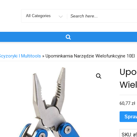
Search
for
Scyzoryki I Multitools
» Upominkarnia Narzędzie Wielofunkcyjne 10El
Upo
Wiel
60,77
zł
Spra
SKU:
a