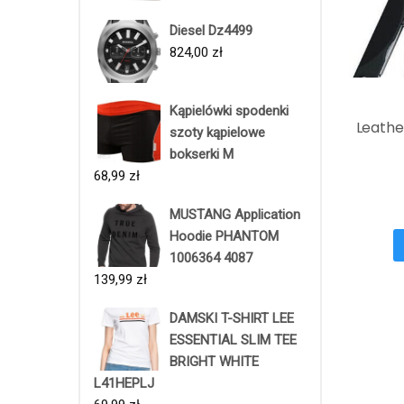
Diesel Dz4499
824,00
zł
Kąpielówki spodenki
Leathe
szoty kąpielowe
bokserki M
68,99
zł
MUSTANG Application
Hoodie PHANTOM
1006364 4087
139,99
zł
DAMSKI T-SHIRT LEE
ESSENTIAL SLIM TEE
BRIGHT WHITE
L41HEPLJ