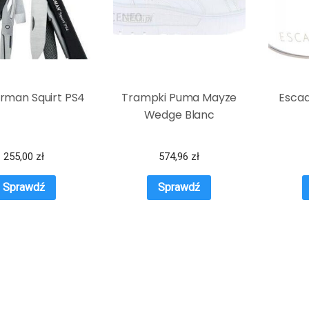
rman Squirt PS4
Trampki Puma Mayze
Escad
Wedge Blanc
255,00
zł
574,96
zł
Sprawdź
Sprawdź