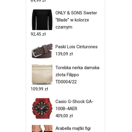
69,99
zł
ONLY & SONS Sweter
"Blade" w kolorze
czarnym
92,45
zł
Paski Lois Cinturones
139,09
zł
Torebka nerka damska
złota Filippo
TD0004/22
109,99
zł
Casio G-Shock GA-
100B-4AER
409,00
zł
Arabella majtki figi