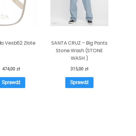
a Vesb62 Złote
SANTA CRUZ – Big Pants
Stone Wash (STONE
WASH )
474,00
zł
315,00
zł
Sprawdź
Sprawdź