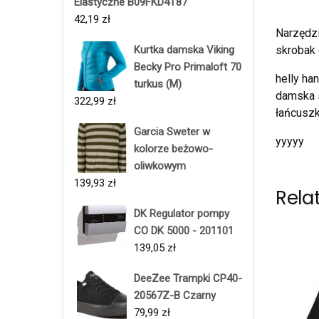
Elastyczne B09FKD4T87
42,19
zł
Narzędzie
skrobak 
Kurtka damska Viking
Becky Pro Primaloft 70
helly ha
turkus (M)
damska s
322,99
zł
łańcusz
Garcia Sweter w
yyyyy
kolorze beżowo-
oliwkowym
139,93
zł
Rela
DK Regulator pompy
CO DK 5000 - 201101
139,05
zł
DeeZee Trampki CP40-
20567Z-B Czarny
79,99
zł