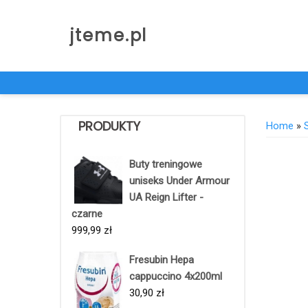
Skip
to
jteme.pl
content
PRODUKTY
Home
»
Buty treningowe
uniseks Under Armour
UA Reign Lifter -
czarne
999,99
zł
Fresubin Hepa
cappuccino 4x200ml
30,90
zł