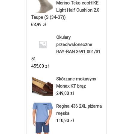
Merino Teko ecoHIKE
Light Half Cushion 2.0
Taupe (S (34-37))
63,99
zł
Okulary
przeciwsłoneczne
RAY-BAN 3691 001/31
51
455,00
zł
Skórzane mokasyny
Monax KT brąz
249,00
zł
Regina 436 2XL piżama
męska
110,90
zł