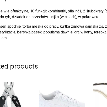
 wielofunkcyjne, 10 funkcji: kombinerki, piła, nóż, 2 śrubokręty (
do ryb, dziadek do orzechów, linijka (w calach), w pokrowcu
nsen spodnie, torba meska do pracy, kurtka zimowa damska xs, z
tylizacje, bershka pasek, popularna dawniej gra w karty, torebka 
kiem
ted products